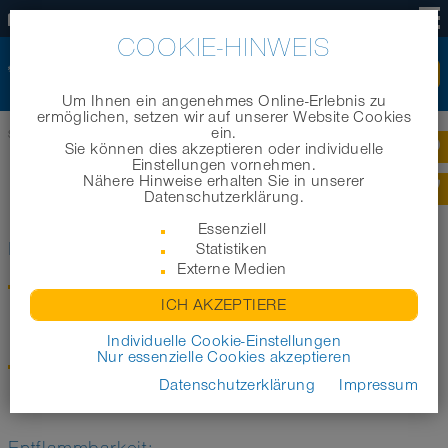
DE
COOKIE-HINWEIS
Um Ihnen ein angenehmes Online-Erlebnis zu
ermöglichen, setzen wir auf unserer Website Cookies
ein.
Startseite
|
Technik
|
Technische Informationen
|
Normen und Vorschriften
Sie können dies akzeptieren oder individuelle
Einstellungen vornehmen.
Nähere Hinweise erhalten Sie in unserer
NORMEN UND VORSCHRIFTEN
Datenschutzerklärung.
Essenziell
Elektrische Leitfähigkeit
Statistiken
Externe Medien
TRGS 727
Vermeidung von Zündgefahren infolge elektrostatischer
ICH AKZEPTIERE
Aufladung
"Rohre und Schläuche für Schüttgüter"
Individuelle Cookie-Einstellungen
Nur essenzielle Cookies akzeptieren
DIN EN ISO 8031 (Ersatz für DIN EN 28031
Gummi- und Kunststoffschläuche und Schlauchleitungen
Datenschutzerklärung
Impressum
„Bestimmung des elektrischen Widerstandes“