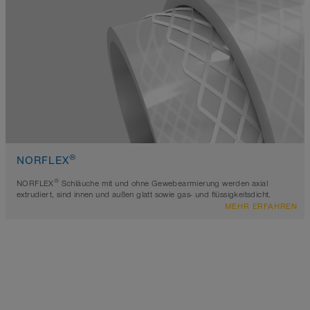
®
NORFLEX
®
NORFLEX
Schläuche mit und ohne Gewebearmierung werden axial
extrudiert, sind innen und außen glatt sowie gas- und flüssigkeitsdicht.
MEHR ERFAHREN