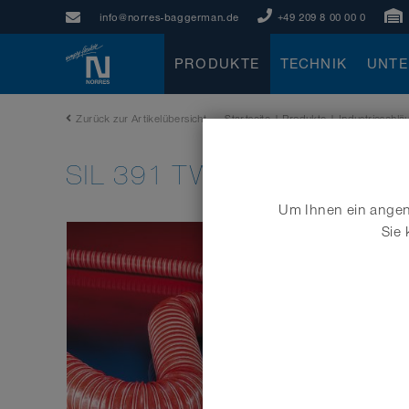
info@norres-baggerman.de
+49 209 8 00 00 0
PRODUKTE
TECHNIK
UNT
Zurück zur Artikelübersicht
Startseite
|
Produkte
|
Industrieschl
SIL 391 TWO
Um Ihnen ein angene
Sie 