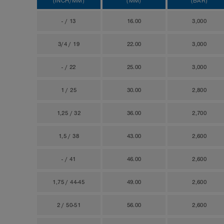
(INCH/MM)
(MM)
(BAR)
- / 13
16.00
3,000
3/4 / 19
22.00
3,000
- / 22
25.00
3,000
1 / 25
30.00
2,800
1,25 / 32
36.00
2,700
1,5 / 38
43.00
2,600
- / 41
46.00
2,600
1,75 / 44-45
49.00
2,600
2 / 50-51
56.00
2,600