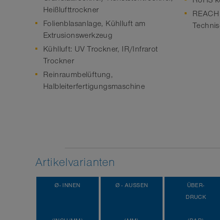
RoHS k
Heißlufttrockner
REACH g
Folienblasanlage, Kühlluft am
Technis
Extrusionswerkzeug
Kühlluft: UV Trockner, IR/Infrarot
Trockner
Reinraumbelüftung,
Halbleiterfertigungsmaschine
Artikelvarianten
Ø- INNEN
Ø - AUSSEN
ÜBER-
DRUCK