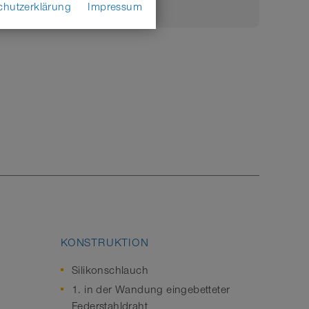
chutzerklärung
Impressum
KONSTRUKTION
Silikonschlauch
1. in der Wandung eingebetteter
Federstahldraht