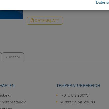
ANFRAGEN
Datens
DATENBLATT
Zubehör
HAFTEN
TEMPERATURBEREICH
rstärkt
-70°C bis 260°C
t hitzebeständig
kurzzeitig bis 280°C