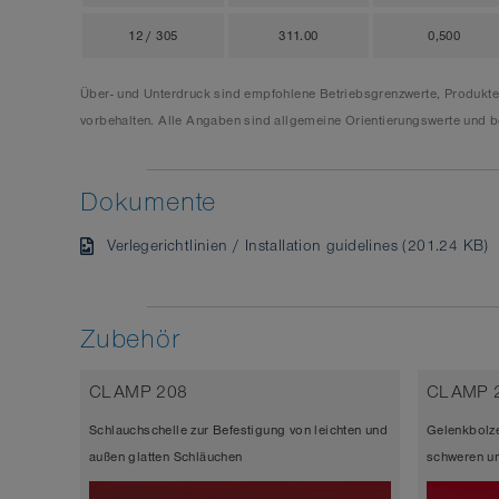
12 / 305
311.00
0,500
Über- und Unterdruck sind empfohlene Betriebsgrenzwerte, Produkt
vorbehalten. Alle Angaben sind allgemeine Orientierungswerte und be
Dokumente
Verlegerichtlinien / Installation guidelines (201.24 KB)
Zubehör
CLAMP 208
CLAMP 
Schlauchschelle zur Befestigung von leichten und
Gelenkbolze
außen glatten Schläuchen
schweren un