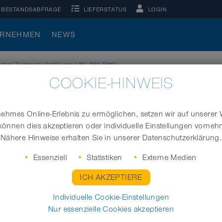
BESTANDSABFRAGE
LIEFERSTATUS
LOGIN
ERNEHMEN
NEWS
äuche/ Technische Schläuche
|
SIL 391 TWO
COOKIE-HINWEIS
hmes Online-Erlebnis zu ermöglichen, setzen wir auf unserer 
können dies akzeptieren oder individuelle Einstellungen vorne
Silikonschlauch, doppellagig (bis +280°C)
Nähere Hinweise erhalten Sie in unserer Datenschutzerklärung.
Essenziell
Statistiken
Externe Medien
ICH AKZEPTIERE
Ø- Innen (inch/mm)
Individuelle Cookie-Einstellungen
Nur essenzielle Cookies akzeptieren