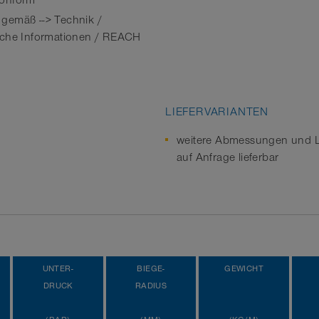
onform
emäß --> Technik /
che Informationen / REACH
LIEFERVARIANTEN
weitere Abmessungen und 
auf Anfrage lieferbar
UNTER-
BIEGE-
GEWICHT
DRUCK
RADIUS