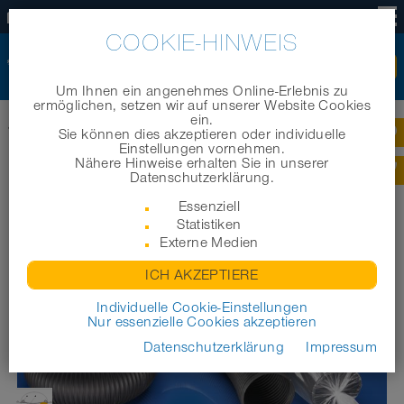
DE
COOKIE-HINWEIS
Um Ihnen ein angenehmes Online-Erlebnis zu
ermöglichen, setzen wir auf unserer Website Cookies
ein.
Startseite
|
Produkte
|
Industrieschläuche/ Technische Schläuche
|
Sie können dies akzeptieren oder individuelle
®
PROTAPE
TPE 320 (XLD)
Einstellungen vornehmen.
Nähere Hinweise erhalten Sie in unserer
®
Datenschutzerklärung.
PROTAPE
TPE 320 (XLD)
Essenziell
Statistiken
Externe Medien
ICH AKZEPTIERE
Individuelle Cookie-Einstellungen
Nur essenzielle Cookies akzeptieren
Datenschutzerklärung
Impressum