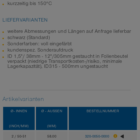
kurzzeitig bis 150°C
LIEFERVARIANTEN
weitere Abmessungen und Längen auf Anfrage lieferbar
schwarz (Standard)
Sonderfarben: voll eingefärbt
kundenspez. Sonderaufdruck
ID 1,5"/ 38mm - 12"/305mm gestaucht in Folienbeutel
verpackt (niedrige Transportkosten-/risiko, minimale
Lagerkapazität), ID315 - 500mm ungestaucht
Artikelvarianten
Ø- INNEN
Ø - AUSSEN
BESTELLNUMMER
(INCH/MM)
(MM)
2 / 50-51
58.00
320-0050-0000