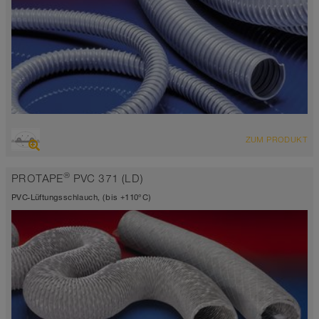
ÜBERSICHT
ZUM PRODUKT
Saugschlauch + Druckschlauch
Wandstärke 1,5mm
®
PROTAPE
PVC 371 (LD)
-20°C bis 70°C (80°C)
PVC-Lüftungsschlauch, (bis +110°C)