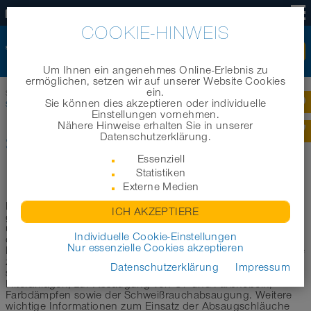
DE
COOKIE-HINWEIS
Um Ihnen ein angenehmes Online-Erlebnis zu
ermöglichen, setzen wir auf unserer Website Cookies
ein.
Startseite
|
Produkte
|
Branchenbereiche
|
Sie können dies akzeptieren oder individuelle
Schläuche für die Staub- und Rauchabsaugung
Einstellungen vornehmen.
Nähere Hinweise erhalten Sie in unserer
Datenschutzerklärung.
SCHLÄUCHE FÜR DIE STAUB- UND
Essenziell
RAUCHABSAUGUNG
Statistiken
Externe Medien
In diesem Bereich möchten wir Sie bei der Auswahl des
ICH AKZEPTIERE
geeigneten Schlauchs für die Staub- und Rauchabsaugung
unterstützen. Im Folgenden haben wir eine erste Auswahl
Individuelle Cookie-Einstellungen
der geeigneten Schläuche zur Absaugung von Stäuben,
Nur essenzielle Cookies akzeptieren
Dämpfen und Rauch aus unserem Schlauchsortiment für Sie
zusammengestellt. Die hier aufgeführten Produkte eignen
Datenschutzerklärung
Impressum
sich unter anderem zur Verwendung in Absauganlagen,
Filteranlagen, zur Absaugung von Öl- und Farbnebeln,
Farbdämpfen sowie der Schweißrauchabsaugung. Weitere
wichtige Informationen zum Einsatz der Absaugschläuche