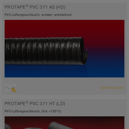
Wandstärke ca. 0,5 mm
®
PROTAPE
PVC 371 AS (HD)
-20°C bis 90°C
PVC-Lüftungsschlauch, schwer, antistatisch
ÜBERSICHT
ZUM PRODUKT
Saugschlauch + Druckschlauch
antistatisch < 10⁹
®
PROTAPE
PVC 371 HT (LD)
Wandstärke ca. 0,5 mm
-20°C bis 90°C
PVC-Lüftungsschlauch, (bis +120°C)