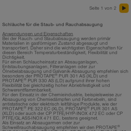
TEFLON®
Seite 1 von 2
-40°C bis 170°C
Schläuche für die Staub- und Rauchabsaugung
Anwendungen und Eigenschaften
Bei der Rauch- und Staubabsaugung werden primär
Materialien in gasförmigen Zustand abgesaugt und
transportiert. Daher sind die wichtigsten Eigenschaften für
diesen Bereich Temperaturbeständigkeit, Flexibilität und
Dichtigkeit.
Für einen Schlaucheinsatz an Absauganlagen,
Entstaubungsanlagen, Filteranlagen oder zur
Ölnebelabsaugung und Galvanik-Absaugung empfehlen sich
®
besonders der PROTAPE
PUR 301 AS (XLD) und
®
PROTAPE
PUR 330 AS (LD) aufgrund ihrer hohen
Flexibilität bei gleichzeitig hoher Abriebfestigkeit und
Schwerentflammbarkeit.
Für den Einsatz in der Chemieindustrie, beispielsweise zur
Absaugung von Chemiedämpfen und Farbnebeln, sind
antistatische oder elektrisch leitfähige Produkte, wie der
®
®
PROTAPE
PE 322 EC (XLD), PROTAPE
PUR 301 AS
(XLD) oder auch der CP PTFE/HYP-INOX 472 EC oder CP
PTFE/GLASS-INOX 471 EC, bestens geeignet.
Als Einsatz an Absaugarmen oder zur
®
Schweißrauchabsaugung empfehlen wir den PROTAPE