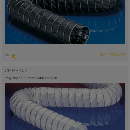
ÜBERSICHT
ZUM PRODUKT
Saugschlauch + Druckschlauch
Ø bis 1.000 mm
CP PE 457
-70°C bis 260°C (280°C)
Polyethylen Klemmprofilschlauch