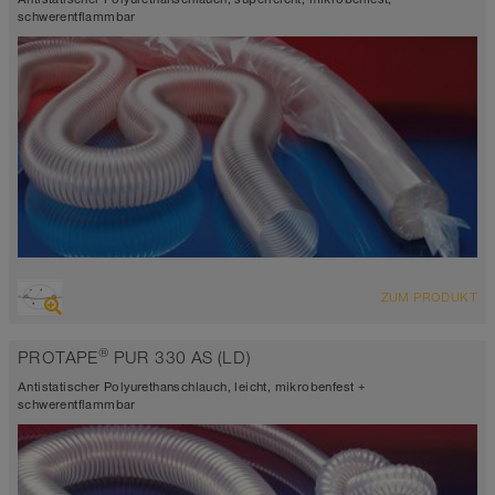
schwerentflammbar
ÜBERSICHT
ZUM PRODUKT
abriebfester Saugschlauch + Druckschlauch, Mehrzweckschlauch +
Universalschlauch
®
PROTAPE
PUR 330 AS (LD)
antistatisch < 10⁹
Wandstärke 0,4mm
Antistatischer Polyurethanschlauch, leicht, mikrobenfest +
-40°C bis 90°C (125°C)
schwerentflammbar