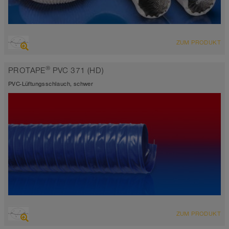
ÜBERSICHT
ZUM PRODUKT
Saugschlauch + Druckschlauch
hochflexibel + stauchbar 6:1, gewebeverstärkt
®
PROTAPE
PVC 371 (HD)
Wandstärke 0,25mm
-10°C bis 80°C (110°C)
PVC-Lüftungsschlauch, schwer
ÜBERSICHT
ZUM PRODUKT
Saugschlauch + Druckschlauch