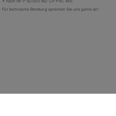
• nach NF P 92-503 M2: CP PVC 465
Für technische Beratung sprechen Sie uns gerne an!