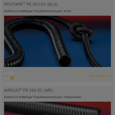
elektrisch leitfähig <10³ Ω
®
PROTAPE
PE 322 EC (XLD)
Ø bis 1.000 mm
-35°C bis 80°C
Elektrisch leitfähiger Polyethylenschlauch, leicht
ÜBERSICHT
ZUM PRODUKT
Saugschlauch + Druckschlauch
elektrisch leitfähig <10³ Ω
®
AIRDUC
PE 362 EC (MD)
hoch chemikalienbeständig
Wandstärke 0,3mm
Elektrisch leitfähiger Polyethylenschlauch, mittelschwer
-35°C bis 80°C