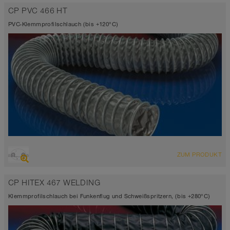
Ø bis 1.000 mm
CP PVC 466 HT
-10°C bis 80°C (110°C)
PVC-Klemmprofilschlauch (bis +120°C)
ÜBERSICHT
ZUM PRODUKT
Saugschlauch + Druckschlauch
Ø bis 1.000 mm
CP HITEX 467 WELDING
-10°C bis 110°C (120°C)
Klemmprofilschlauch bei Funkenflug und Schweißspritzern, (bis +280°C)