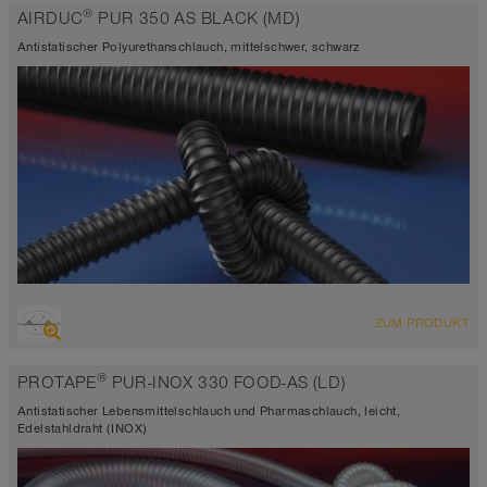
®
AIRDUC
PUR 350 AS BLACK (MD)
antistatisch < 10⁹
Wandstärke ca. 0,7 mm
Antistatischer Polyurethanschlauch, mittelschwer, schwarz
-40°C bis 90°C (125°C)
ÜBERSICHT
ZUM PRODUKT
abriebfester Saugschlauch + Druckschlauch, Mehrzweckschlauch +
Universalschlauch
®
PROTAPE
PUR-INOX 330 FOOD-AS (LD)
antistatisch < 10⁹
Wandstärke ca. 0,7 mm
Antistatischer Lebensmittelschlauch und Pharmaschlauch, leicht,
-40°C bis 90°C (125°C)
Edelstahldraht (INOX)