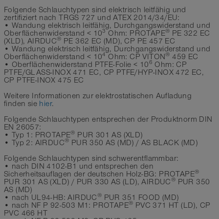
Folgende Schlauchtypen sind elektrisch leitfähig und
zertifiziert nach TRGS 727 und ATEX 2014/34/EU:
• Wandung elektrisch leitfähig, Durchgangswiderstand und
3
®
Oberflächenwiderstand < 10
Ohm: PROTAPE
PE 322 EC
®
(XLD), AIRDUC
PE 362 EC (MD), CP PE 457 EC
• Wandung elektrisch leitfähig, Durchgangswiderstand und
4
®
Oberflächenwiderstand < 10
Ohm: CP VITON
459 EC
6
• Oberflächenwiderstand PTFE-Folie < 10
Ohm: CP
PTFE/GLASS-INOX 471 EC, CP PTFE/HYP-INOX 472 EC,
CP PTFE-INOX 475 EC
Weitere Informationen zur elektrostatischen Aufladung
finden sie
hier
.
Folgende Schlauchtypen entsprechen der Produktnorm DIN
EN 26057:
®
• Typ 1: PROTAPE
PUR 301 AS (XLD)
®
• Typ 2: AIRDUC
PUR 350 AS (MD) / AS BLACK (MD)
Folgende Schlauchtypen sind schwerentflammbar:
• nach DIN 4102-B1 und entsprechen den
®
Sicherheitsauflagen der deutschen Holz-BG: PROTAPE
®
PUR 301 AS (XLD) / PUR 330 AS (LD), AIRDUC
PUR 350
AS (MD)
®
• nach UL94-HB: AIRDUC
PUR 351 FOOD (MD)
®
• nach NF P 92-503 M1: PROTAPE
PVC 371 HT (LD), CP
PVC 466 HT