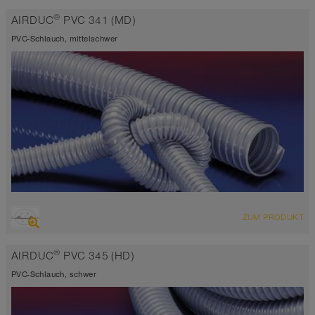
EU konform
®
AIRDUC
PVC 341 (MD)
schwerentflammbar
PVC-Schlauch, mittelschwer
ÜBERSICHT
ZUM PRODUKT
Saugschlauch + Druckschlauch
Wandstärke 0,9mm
®
AIRDUC
PVC 345 (HD)
-20°C bis 70°C (80°C)
PVC-Schlauch, schwer