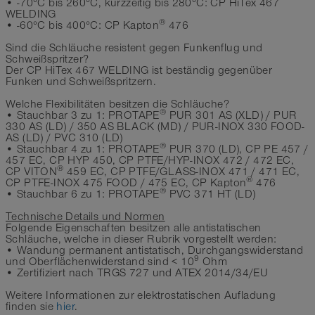
• -70°C bis 260°C, kurzzeitig bis 280°C: CP HiTex 467
WELDING
®
• -60°C bis 400°C: CP Kapton
476
Sind die Schläuche resistent gegen Funkenflug und
Schweißspritzer?
Der CP HiTex 467 WELDING ist beständig gegenüber
Funken und Schweißspritzern.
Welche Flexibilitäten besitzen die Schläuche?
®
• Stauchbar 3 zu 1: PROTAPE
PUR 301 AS (XLD) / PUR
330 AS (LD) / 350 AS BLACK (MD) / PUR-INOX 330 FOOD-
AS (LD) / PVC 310 (LD)
®
• Stauchbar 4 zu 1: PROTAPE
PUR 370 (LD), CP PE 457 /
457 EC, CP HYP 450, CP PTFE/HYP-INOX 472 / 472 EC,
®
CP VITON
459 EC, CP PTFE/GLASS-INOX 471 / 471 EC,
®
CP PTFE-INOX 475 FOOD / 475 EC, CP Kapton
476
®
• Stauchbar 6 zu 1: PROTAPE
PVC 371 HT (LD)
Technische Details und Normen
Folgende Eigenschaften besitzen alle antistatischen
Schläuche, welche in dieser Rubrik vorgestellt werden:
• Wandung permanent antistatisch, Durchgangswiderstand
9
und Oberflächenwiderstand sind < 10
Ohm
• Zertifiziert nach TRGS 727 und ATEX 2014/34/EU
Weitere Informationen zur elektrostatischen Aufladung
finden sie
hier
.