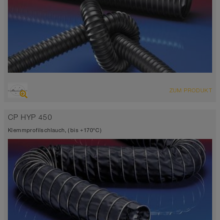
ÜBERSICHT
ZUM PRODUKT
Saugschlauch + Druckschlauch
elektrisch leitfähig <10³ Ω
CP HYP 450
hoch chemikalienbeständig
Wandstärke 0,8mm
Klemmprofilschlauch, (bis +170°C)
-35°C bis 80°C