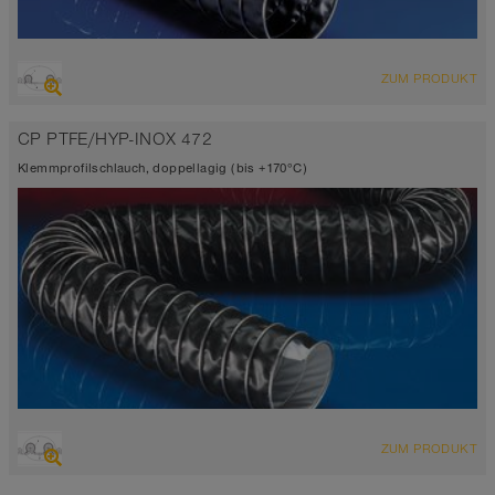
ÜBERSICHT
ZUM PRODUKT
Saugschlauch + Druckschlauch
Ø bis 1.000 mm
CP PTFE/HYP-INOX 472
-40°C bis 170°C
Klemmprofilschlauch, doppellagig (bis +170°C)
ÜBERSICHT
ZUM PRODUKT
Saugschlauch + Druckschlauch
Ø bis 1.000 mm