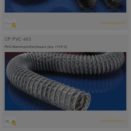
ÜBERSICHT
ZUM PRODUKT
abriebfester Saugschlauch + Druckschlauch
hochflexibel + stauchbar 4:1, gewebeverstärkt
CP PVC 465
Wandstärke 0,25mm
-40°C bis 125°C
PVC-Klemmprofilschlauch (bis +110°C)
ÜBERSICHT
ZUM PRODUKT
Saugschlauch + Druckschlauch