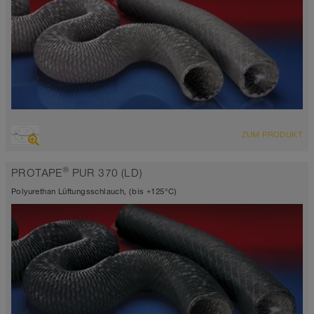
ÜBERSICHT
ZUM PRODUKT
Saugschlauch + Druckschlauch
hochflexibel + stauchbar 6:1, gewebeverstärkt
®
PROTAPE
PUR 370 (LD)
Wandstärke 0,25mm
-10°C bis 110°C (120°C)
Polyurethan Lüftungsschlauch, (bis +125°C)