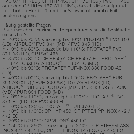
PVC 371 HT (LD), CP HYP 450, CP PVC 465 / PVC HT 466
oder den CP HiTex 467 WELDING, da sich diese aufgrund
ihrer hohen Flexibilität und der Schwerentflammbarkeit
bestens eignen.
Häufig gestellte Fragen
Bis zu welchen maximalen Temperaturen sind die Schläuche
einsetzbar?
®
• -20°C bis 70°C, kurzzeitig bis 80°C: PROTAPE
PVC 310
®
(LD), AIRDUC
PVC 341 (MD) / PVC 345 (HD)
®
• -10°C bis 80°C, kurzzeitig bis 110°C: PROTAPE
PVC
371 AS (HD), CP PVC 465
®
• -35°C bis 80°C: CP PE 457, CP PE 457 EC, PROTAPE
®
PE 322 EC (XLD), AIRDUC
PE 362 EC (MD)
®
• -40°C bis 90°C: PROTAPE
PUR-INOX 330 FOOD-AS
(LD)
®
• -40°C bis 90°C, kurzzeitig bis 125°C: PROTAPE
PUR
301 AS (XLD) / PUR 330 AS (LD) / AS BLACK (LD),
®
AIRDUC
PUR 350 FOOD-AS (MD) / PUR 350 AS BLACK
(MD) / PUR 351 FOOD (MD)
®
• -10°C bis 110°C, kurzzeitig bis 120°C: PROTAPE
PVC
371 HT (LD), CP PVC 466 HT
®
• -40°C bis 125°C: PROTAPE
PUR 370 (LD)
• -40°C bis 170°C: CP HYP 450, CP PTFE/HYP-INOX 472 /
472 EC
®
• -20°C bis 210°C: CP VITON
459 EC
• -150°C bis 250°C, kurzzeitig bis 270°C: CP PTFE/GLASS-
INOX 471 / 471 EC, CP PTFE-INOX 475 FOOD / 475 EC