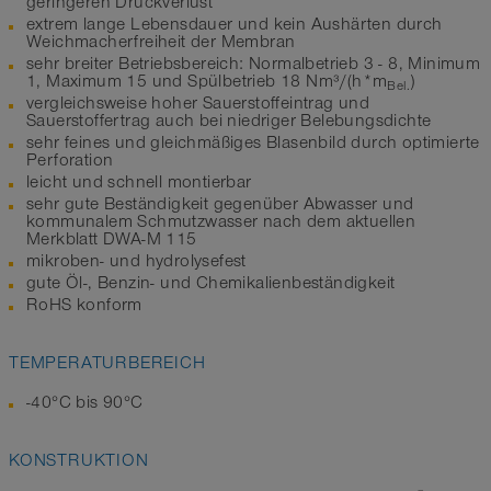
geringeren Druckverlust
extrem lange Lebensdauer und kein Aushärten durch
Weichmacherfreiheit der Membran
sehr breiter Betriebsbereich: Normalbetrieb 3 - 8, Minimum
1, Maximum 15 und Spülbetrieb 18 Nm³/(h*m
)
Bel.
vergleichsweise hoher Sauerstoffeintrag und
Sauerstoffertrag auch bei niedriger Belebungsdichte
sehr feines und gleichmäßiges Blasenbild durch optimierte
Perforation
leicht und schnell montierbar
sehr gute Beständigkeit gegenüber Abwasser und
kommunalem Schmutzwasser nach dem aktuellen
Merkblatt DWA-M 115
mikroben- und hydrolysefest
gute Öl-, Benzin- und Chemikalienbeständigkeit
RoHS konform
TEMPERATURBEREICH
-40°C bis 90°C
KONSTRUKTION