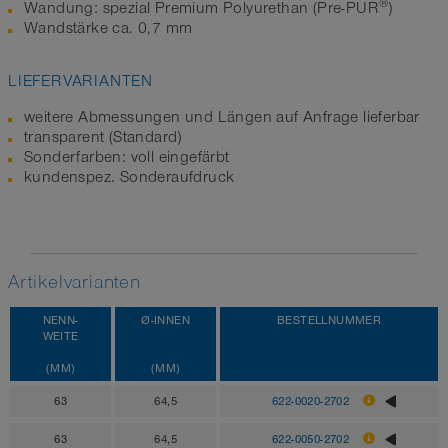
®
Wandung: spezial Premium Polyurethan (Pre-PUR
)
Wandstärke ca. 0,7 mm
LIEFERVARIANTEN
weitere Abmessungen und Längen auf Anfrage lieferbar
transparent (Standard)
Sonderfarben: voll eingefärbt
kundenspez. Sonderaufdruck
Artikelvarianten
NENN-
Ø-INNEN
BESTELLNUMMER
WEITE
(MM)
(MM)
63
64,5
622-0020-2702
63
64,5
622-0050-2702