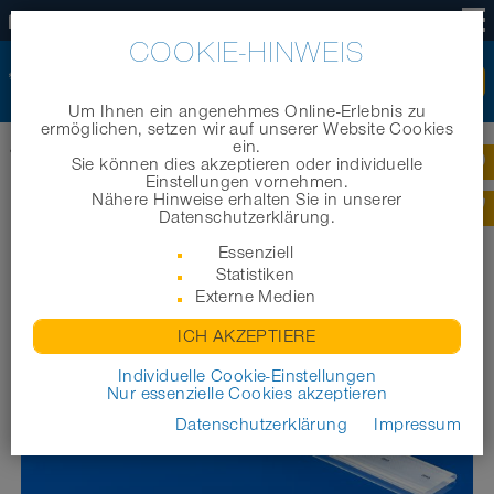
DE
COOKIE-HINWEIS
Um Ihnen ein angenehmes Online-Erlebnis zu
ermöglichen, setzen wir auf unserer Website Cookies
ein.
®
Startseite
|
Produkte
|
Belüftungstechnik
|
PRO₂AIR
Pre-PUR 622
Sie können dies akzeptieren oder individuelle
Einstellungen vornehmen.
Nähere Hinweise erhalten Sie in unserer
PRO₂AIR PRE-PUR 622
Datenschutzerklärung.
Essenziell
Statistiken
Externe Medien
ICH AKZEPTIERE
Individuelle Cookie-Einstellungen
Nur essenzielle Cookies akzeptieren
Datenschutzerklärung
Impressum