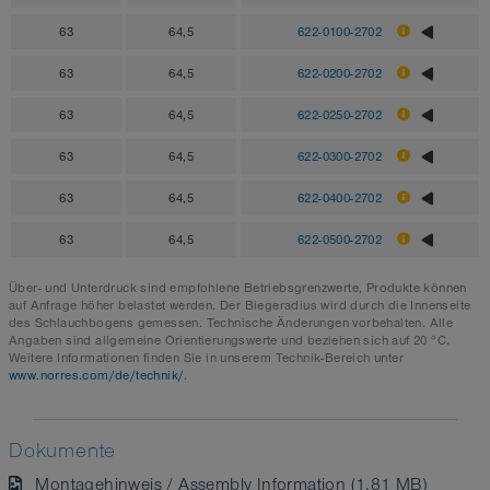
63
64,5
622-0100-2702
63
64,5
622-0200-2702
63
64,5
622-0250-2702
63
64,5
622-0300-2702
63
64,5
622-0400-2702
63
64,5
622-0500-2702
Über- und Unterdruck sind empfohlene Betriebsgrenzwerte, Produkte können
auf Anfrage höher belastet werden. Der Biegeradius wird durch die Innenseite
des Schlauchbogens gemessen. Technische Änderungen vorbehalten. Alle
Angaben sind allgemeine Orientierungswerte und beziehen sich auf 20 °C.
Weitere Informationen finden Sie in unserem Technik-Bereich unter
www.norres.com/de/technik/
.
Dokumente
Montagehinweis / Assembly Information (1.81 MB)