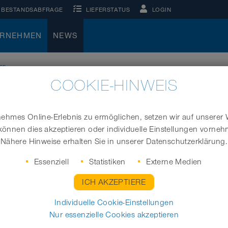
BESTANDSABFRAGE
LIEFERSTATUS
LOGIN
ERNEHMEN
NEWS
hen
COOKIE-HINWEIS
 DIE ARCHE NOAH GELSENKI
hmes Online-Erlebnis zu ermöglichen, setzen wir auf unserer 
können dies akzeptieren oder individuelle Einstellungen vorne
Nähere Hinweise erhalten Sie in unserer Datenschutzerklärung.
n starkes Zeichen der
uro unterstützen wir die
Essenziell
Statistiken
Externe Medien
ICH AKZEPTIERE
ft mit der Einrichtung. Bei
Individuelle Cookie-Einstellungen
t
(Leitung Arche Noah) und
Nur essenzielle Cookies akzeptieren
ereins Kinderhospiz