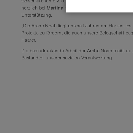
Gelsenkirchen e.V.) über die aktuellen Herausforder
Martina Haarer
herzlich bei
, Prokuristin der NORRES
Unterstützung.
„Die Arche Noah liegt uns seit Jahren am Herzen. Es i
Projekte zu fördern, die auch unsere Belegschaft beg
Haarer.
Die beeindruckende Arbeit der Arche Noah bleibt auc
Bestandteil unserer sozialen Verantwortung.