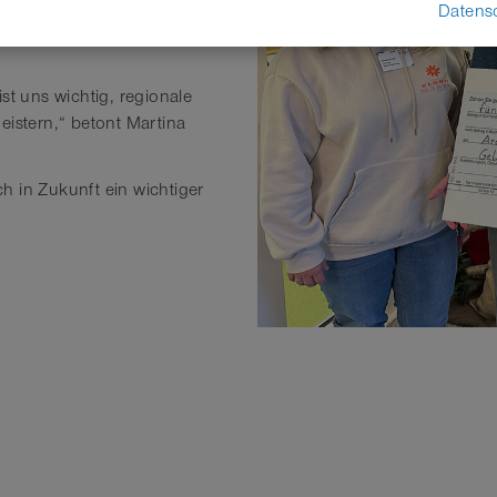
ungen. Beide bedankten sich
Datens
 GmbH, für die langjährige
st uns wichtig, regionale
eistern,“ betont Martina
h in Zukunft ein wichtiger