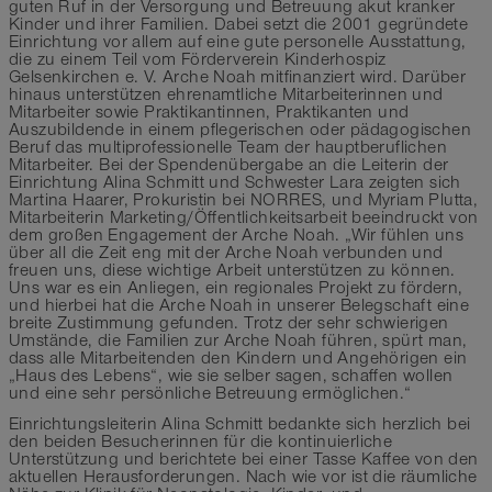
guten Ruf in der Versorgung und Betreuung akut kranker
Kinder und ihrer Familien. Dabei setzt die 2001 gegründete
Einrichtung vor allem auf eine gute personelle Ausstattung,
die zu einem Teil vom Förderverein Kinderhospiz
Gelsenkirchen e. V. Arche Noah mitfinanziert wird. Darüber
hinaus unterstützen ehrenamtliche Mitarbeiterinnen und
Mitarbeiter sowie Praktikantinnen, Praktikanten und
Auszubildende in einem pflegerischen oder pädagogischen
Beruf das multiprofessionelle Team der hauptberuflichen
Mitarbeiter. Bei der Spendenübergabe an die Leiterin der
Einrichtung Alina Schmitt und Schwester Lara zeigten sich
Martina Haarer, Prokuristin bei NORRES, und Myriam Plutta,
Mitarbeiterin Marketing/Öffentlichkeitsarbeit beeindruckt von
dem großen Engagement der Arche Noah. „Wir fühlen uns
über all die Zeit eng mit der Arche Noah verbunden und
freuen uns, diese wichtige Arbeit unterstützen zu können.
Uns war es ein Anliegen, ein regionales Projekt zu fördern,
und hierbei hat die Arche Noah in unserer Belegschaft eine
breite Zustimmung gefunden. Trotz der sehr schwierigen
Umstände, die Familien zur Arche Noah führen, spürt man,
dass alle Mitarbeitenden den Kindern und Angehörigen ein
„Haus des Lebens“, wie sie selber sagen, schaffen wollen
und eine sehr persönliche Betreuung ermöglichen.“
Einrichtungsleiterin Alina Schmitt bedankte sich herzlich bei
den beiden Besucherinnen für die kontinuierliche
Unterstützung und berichtete bei einer Tasse Kaffee von den
aktuellen Herausforderungen. Nach wie vor ist die räumliche