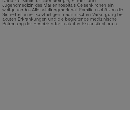
Nähe zur Klinik für Neonatologie, Kinder- und
Jugendmedizin des Marienhospitals Gelsenkirchen ein
weitgehendes Alleinstellungmerkmal. Familien schätzen die
Sicherheit einer kurzfristigen medizinischen Versorgung bei
akuten Erkrankungen und die begleitende medizinische
Betreuung der Hospizkinder in akuten Krisensituationen.