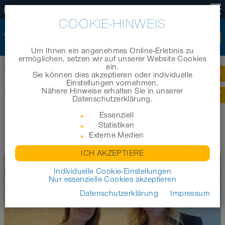
DE
COOKIE-HINWEIS
Um Ihnen ein angenehmes Online-Erlebnis zu
ermöglichen, setzen wir auf unserer Website Cookies
ein.
Startseite
|
News
|
NORRES unterstützt Arche Noah
Sie können dies akzeptieren oder individuelle
Einstellungen vornehmen.
Nähere Hinweise erhalten Sie in unserer
Zurück zur Übersicht
Datenschutzerklärung.
NORRES UNTERSTÜTZT ARCHE
Essenziell
Statistiken
NOAH
Externe Medien
ICH AKZEPTIERE
Individuelle Cookie-Einstellungen
Nur essenzielle Cookies akzeptieren
Datenschutzerklärung
Impressum