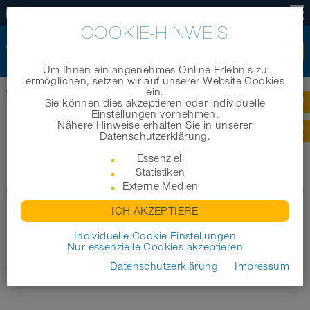
DE
COOKIE-HINWEIS
Um Ihnen ein angenehmes Online-Erlebnis zu
ermöglichen, setzen wir auf unserer Website Cookies
ein.
Startseite
|
News
|
News-Archiv 2021
Sie können dies akzeptieren oder individuelle
Einstellungen vornehmen.
Nähere Hinweise erhalten Sie in unserer
NEWS-ARCHIV 2021
Datenschutzerklärung.
Essenziell
Statistiken
Zum Archiv
Externe Medien
ICH AKZEPTIERE
Individuelle Cookie-Einstellungen
Nur essenzielle Cookies akzeptieren
Datenschutzerklärung
Impressum