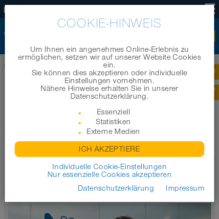
DE
COOKIE-HINWEIS
Um Ihnen ein angenehmes Online-Erlebnis zu
ermöglichen, setzen wir auf unserer Website Cookies
ein.
Startseite
|
News
|
News-Archiv 2005
Sie können dies akzeptieren oder individuelle
Einstellungen vornehmen.
Nähere Hinweise erhalten Sie in unserer
NEWS-ARCHIV 2005
Datenschutzerklärung.
Essenziell
Statistiken
Zum Archiv
Externe Medien
ICH AKZEPTIERE
1
2
3
Letzte
Individuelle Cookie-Einstellungen
Nur essenzielle Cookies akzeptieren
Datenschutzerklärung
Impressum
News
01.12.2025