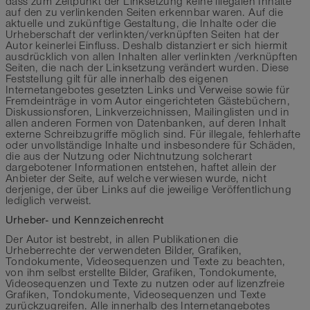
dass zum Zeitpunkt der Linksetzung keine illegalen Inhalte
auf den zu verlinkenden Seiten erkennbar waren. Auf die
aktuelle und zukünftige Gestaltung, die Inhalte oder die
Urheberschaft der verlinkten/verknüpften Seiten hat der
Autor keinerlei Einfluss. Deshalb distanziert er sich hiermit
ausdrücklich von allen Inhalten aller verlinkten /verknüpften
Seiten, die nach der Linksetzung verändert wurden. Diese
Feststellung gilt für alle innerhalb des eigenen
Internetangebotes gesetzten Links und Verweise sowie für
Fremdeinträge in vom Autor eingerichteten Gästebüchern,
Diskussionsforen, Linkverzeichnissen, Mailinglisten und in
allen anderen Formen von Datenbanken, auf deren Inhalt
externe Schreibzugriffe möglich sind. Für illegale, fehlerhafte
oder unvollständige Inhalte und insbesondere für Schäden,
die aus der Nutzung oder Nichtnutzung solcherart
dargebotener Informationen entstehen, haftet allein der
Anbieter der Seite, auf welche verwiesen wurde, nicht
derjenige, der über Links auf die jeweilige Veröffentlichung
lediglich verweist.
Urheber- und Kennzeichenrecht
Der Autor ist bestrebt, in allen Publikationen die
Urheberrechte der verwendeten Bilder, Grafiken,
Tondokumente, Videosequenzen und Texte zu beachten,
von ihm selbst erstellte Bilder, Grafiken, Tondokumente,
Videosequenzen und Texte zu nutzen oder auf lizenzfreie
Grafiken, Tondokumente, Videosequenzen und Texte
zurückzugreifen. Alle innerhalb des Internetangebotes