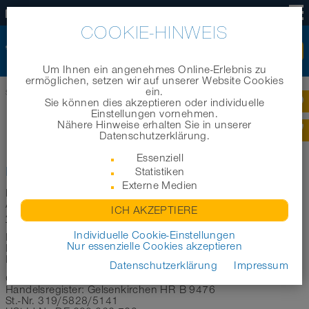
DE
COOKIE-HINWEIS
Um Ihnen ein angenehmes Online-Erlebnis zu
ermöglichen, setzen wir auf unserer Website Cookies
ein.
Startseite
|
Impressum
Sie können dies akzeptieren oder individuelle
Einstellungen vornehmen.
Nähere Hinweise erhalten Sie in unserer
IMPRESSUM
Datenschutzerklärung.
Essenziell
Herausgeber der Website:
Statistiken
Externe Medien
NORRES Schlauchtechnik GmbH
Am Stadthafen 12-16
ICH AKZEPTIERE
45881 Gelsenkirchen
Telefon +49 209 8 00 00 0
Individuelle Cookie-Einstellungen
Fax +49 209 8 00 00 99 99
Nur essenzielle Cookies akzeptieren
Fax - Personalabteilung +49 209 8 00 00 92 40
E-Mail
info(at)norres-baggerman.de
Datenschutzerklärung
Impressum
Geschäftsführer: Thomas Gela, Marc Hellmann
Handelsregister: Gelsenkirchen HR B 9476
St.-Nr. 319/5828/5141