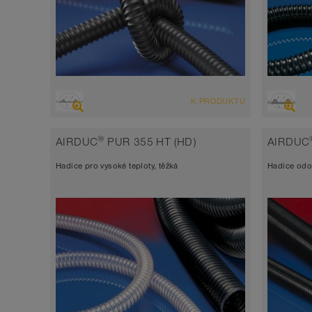
PŘEHLED
PŘEHLE
K PRODUKTU
Sací hadice vysoce odolná abrazi +
Sací 
tlaková hadice
tlako
®
AIRDUC
PUR 355 HT (HD)
AIRDUC
elektricky vodivá <10³ Ω
elektr
Hadice pro vysoké teploty, těžká
Hadice odol
Šířka stěny 0,7 mm cca.
Šířka
-40°C až 90°C
-40°C