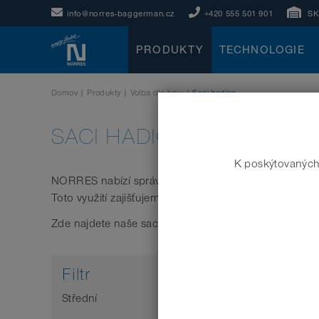
info@norres-baggerman.cz
+420 555 501 901
S
PRODUKTY
TECHNOLOGIE
Domov
|
Produkty
|
Volba dle typu
|
Saci hadice
SACI HADICE
K poskýtovaných
NORRES nabízí správnou odsávací hadici pro každou 
Toto využití zajišťujeme použitím různých vysoce kvali
Zde najdete naše sací hadice:
Filtr
Střední
Vlastnost