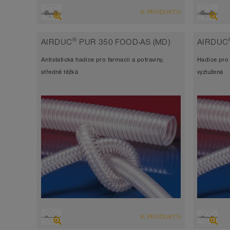
PŘEHLED
PŘEHLE
K PRODUKTU
Sací hadice vysoce odolná abrazi,
Sací 
tlaková hadice, polyuretanová hadice
tlako
®
AIRDUC
PUR 350 FOOD-AS (MD)
AIRDUC
Šířka stěny 1,5 - 1,8mm
Šířka
Antistatická hadice pro farmacii a potraviny,
Hadice pro 
-40°C až 90°C (125°C)
-40°C
středně těžká
vyztužená
PŘEHLED
PŘEHLE
K PRODUKTU
Sací hadice vysoce odolná abrazi,
Sací 