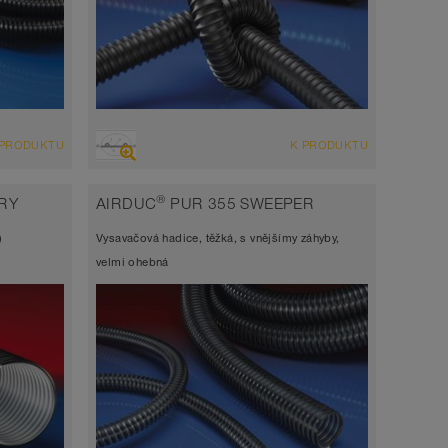
PŘEHLED
 PRODUKTU
K PRODUKTU
azi,
Sací hadice vysoce odolná abrazi,
tlaková hadice, polyuretanová hadice
®
RY
AIRDUC
PUR 355 SWEEPER
Šířka stěny 1,0mm
)
Vysavačová hadice, těžká, s vnějšímy záhyby,
-40°C až 125°C (150°C)
velmi ohebná