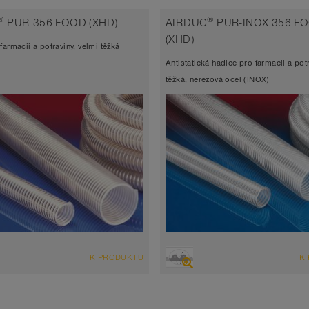
vá hadice, polyuretanová hadice
tlaková hadice, polyuretanová h
®
®
PUR 356 FOOD (XHD)
AIRDUC
PUR-INOX 356 F
ladu s FDA a EU
antistatická < 10⁹
(XHD)
farmacii a potraviny, velmi těžká
 stěny 1,0mm
v souladu s FDA a EU
Antistatická hadice pro farmacii a pot
 až 90°C (125°C)
Šířka stěny 1,0mm
těžká, nerezová ocel (INOX)
-40°C až 90°C
D
PŘEHLED
K PRODUKTU
K
hadice extrémně odolná abrazi +
Sací hadice extrémně odolná abr
vá hadice, polyuretanová hadice
tlaková hadice, polyuretanová h