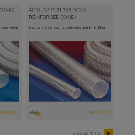
adice
tlaková hadice, polyuretanová hadice
®
OOD-AS
AIRDUC
PUR 356 FOOD
v souladu s FDA a EU
REINFORCED (XXHD)
Šířka stěny 1,5mm
raviny,velmi
Hadice pro farmacii a potraviny, extrémě těžká
-40°C až 90°C (125°C)
PŘEHLED
 PRODUKTU
K PRODUKTU
azi +
Sací hadice extrémně odolná abrazi +
adice
tlaková hadice, polyuretanová hadice
Stránka 1 z 3