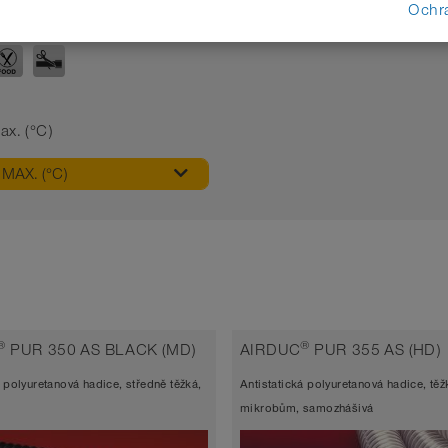
Ochr
APLIKACE
x. (°C)
MAX. (°C)
®
®
PUR 350 AS BLACK (MD)
AIRDUC
PUR 355 AS (HD)
á polyuretanová hadice, středně těžká,
Antistatická polyuretanová hadice, tě
mikrobům, samozhášivá