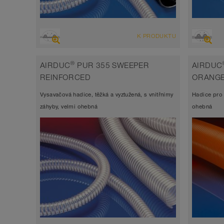
PŘEHLED
PŘEHLE
K PRODUKTU
Sací hadice vysoce odolná abrazi,
Sací 
tlaková hadice, polyuretanová hadice
tlako
®
AIRDUC
PUR 355 SWEEPER
AIRDUC
Šířka stěny 1,5mm
Šířka 
REINFORCED
ORANG
-40°C až 125°C (150°C)
-40°C
Vysavačová hadice, těžká a vyztužená, s vnitřnímy
Hadice pro f
záhyby, velmi ohebná
ohebná