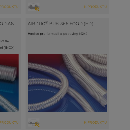
PŘEHLED
 PRODUKTU
K PRODUKTU
i,
Sací hadice extrémně odolná abrazi +
adice
tlaková hadice, polyuretanová hadice
®
OOD-AS
AIRDUC
PUR 355 FOOD (HD)
Šířka stěny 4 - 5mm
Hadice pro farmacii a potraviny, těžká
-40°C až 90°C (125°C)
aviny,
cel (INOX)
PŘEHLED
 PRODUKTU
K PRODUKTU
i,
Sací hadice vysoce odolná abrazi,