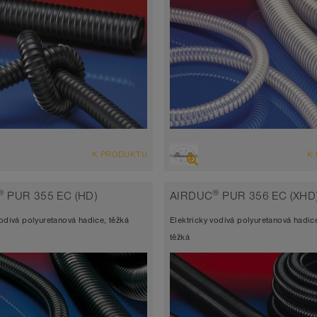
D
PŘEHLED
K PRODUKTU
K
hadice odolná abrazi + tlaková
Sací hadice vysoce odolná abraz
, víceúčelová hadice + univerzální
tlaková hadice, víceúčelová hadi
®
®
PUR 355 EC (HD)
AIRDUC
PUR 356 EC (XHD
e
univerzální hadice
vodivá polyuretanová hadice, těžká
Elektricky vodivá polyuretanová hadic
atická < 10⁹
antistatická < 10⁹
těžká
 stěny 0,7 mm cca.
Šířka stěny 1,5mm
 až 90°C (125°C)
-40°C až 90°C (125°C)