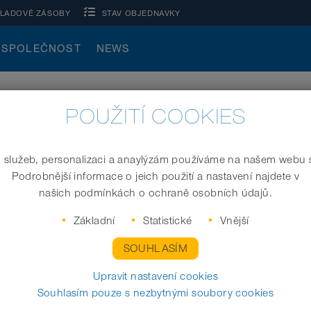
KLADOVÉ ZÁSOBY
STAV OBJEDNAVKY
SPOLEČNOST
NEWS
POUŽITÍ COOKIES
 služeb, personalizaci a anaylýzám používáme na našem webu 
aplikaci. Ať už jde o dopravu potravin,odsávání dřevěného pra
Podrobnější informace o jeich použití a nastavení najdete v
tních materiálů i speciálních typů konstrukcí pro naše hadice.
našich podmínkách o ochraně osobních údajů.
Základní
Statistické
Vnější
SOUHLASÍM
Upravit nastavení cookies
i
Aplikace
Souhlasím pouze s nezbytnými soubory cookies