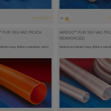
D
PŘEHLED
K PRODUKTU
K
hadice extrémně odolná abrazi +
Sací hadice vysoce odolná abraz
vá hadice, polyuretanová hadice
tlaková hadice, polyuretanová h
®
®
PUR 355 VAC-TRUCK
AIRDUC
PUR 355 VAC-TR
stěny 2,0 - 2,5mm
Šířka stěny 0,6 mm cca.
E
REINFORCED
 až 125°C (150°C)
-40°C až 90°C (125°C)
ekální vozy, těžká a vyztužená, velmi
Hadice pro fekální vozy, těžká a vyztu