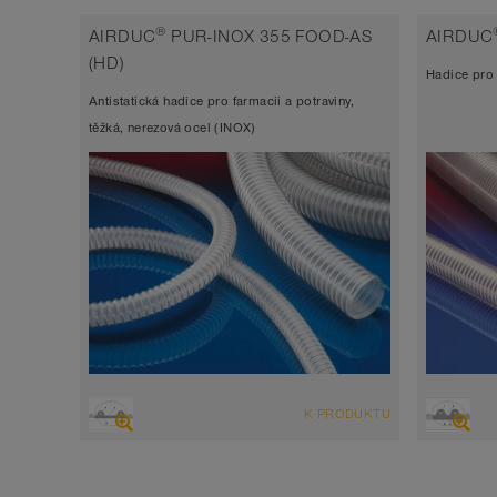
tlaková hadice, polyuretanová hadice
tlako
®
AIRDUC
PUR-INOX 355 FOOD-AS
AIRDUC
antistatická < 10⁹
v sou
(HD)
Hadice pro 
Šířka stěny 0,7 mm cca.
Šířka
Antistatická hadice pro farmacii a potraviny,
-40°C až 90°C (125°C)
-40°C
těžká, nerezová ocel (INOX)
PŘEHLED
PŘEHLE
K PRODUKTU
antistatická < 10⁹
Sací 
tlako
Sací hadice vysoce odolná abrazi,