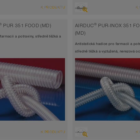
D
PŘEHLED
K PRODUKTU
K
hadice vysoce odolná abrazi,
Sací hadice vysoce odolná abraz
vá hadice, polyuretanová hadice
tlaková hadice, polyuretanová h
®
®
PUR 351 FOOD (MD)
AIRDUC
PUR-INOX 351 F
 stěny 2,5mm
Šířka stěny 2,5mm
(MD)
farmacii a potraviny, středně těžká a
 až 90°C (125°C)
-40°C až 90°C (125°C)
Antistatická hadice pro farmacii a potr
středně těžká a vyztužená, nerezová o
D
PŘEHLED
K PRODUKTU
K
hadice vysoce odolná abrazi,
Sací hadice vysoce odolná abraz