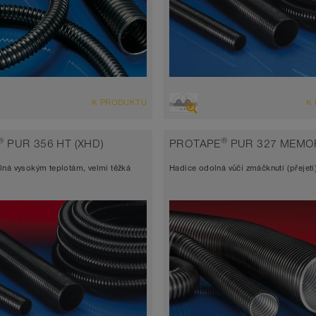
D
PŘEHLED
K PRODUKTU
K
hadice vysoce odolná abrazi +
Sací hadice extrémně odolná abr
vá hadice
tlaková hadice
®
®
PUR 356 HT (XHD)
PROTAPE
PUR 327 MEMO
icky vodivá <10³ Ω
Šířka stěny 2,0 - 2,5mm
ná vysokým teplotám, velmi těžká
Hadice odolná vůči zmáčknutí (přejetí
 stěny 1,4mm
elektricky vodivá <10³ Ω
 až 90°C
-40°C až 90°C