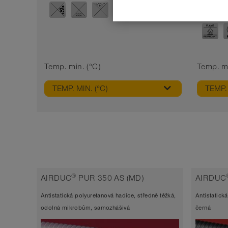
Temp. min. (°C)
Temp. ma
TEMP. MIN. (°C)
TEMP. 
®
AIRDUC
PUR 350 AS (MD)
AIRDUC
Antistatická polyuretanová hadice, středně těžká,
Antistatick
odolná mikrobům, samozhášivá
černá