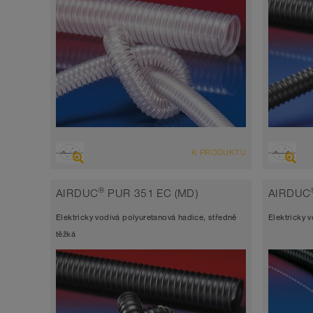
PŘEHLED
PŘEHLE
K PRODUKTU
Sací hadice vysoce odolná abrazi +
Sací 
tlaková hadice, víceúčelová hadice +
hadice
®
AIRDUC
PUR 351 EC (MD)
AIRDUC
univerzální hadice
hadic
Elektricky vodivá polyuretanová hadice, středně
Elektricky 
antistatická < 10⁹
antist
těžká
Šířka stěny 0,7 mm cca.
Šířka
-40°C až 90°C (125°C)
-40°C