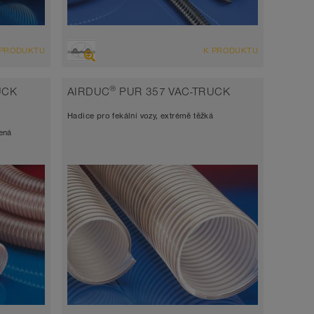
PŘEHLED
 PRODUKTU
K PRODUKTU
i,
Sací hadice vysoce odolná abrazi,
adice
tlaková hadice, polyuretanová hadice
®
UCK
AIRDUC
PUR 357 VAC-TRUCK
Šířka stěny 1,5mm
Hadice pro fekální vozy, extrémě těžká
-40°C až 90°C (125°C)
žená