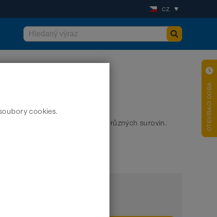
CZ
OTEVÍRACÍ DOBA
soubory cookies.
chu, přívod vzduchu či dopravu různých surovin.
Označení