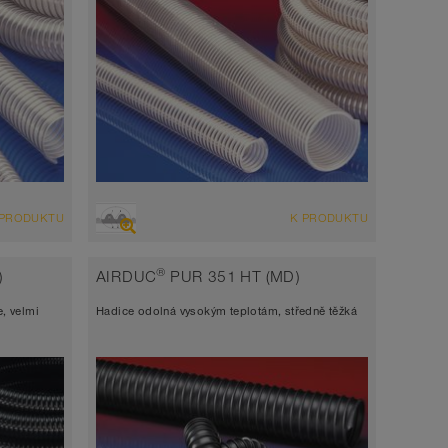
PŘEHLED
 PRODUKTU
K PRODUKTU
i +
Sací hadice extrémně odolná abrazi +
ce +
tlaková hadice, víceúčelová hadice +
®
)
AIRDUC
PUR 351 HT (MD)
univerzální hadice
e, velmi
Hadice odolná vysokým teplotám, středně těžká
antistatická < 10⁹
Šířka stěny 2,0 - 2,5mm
-40°C až 90°C (125°C)