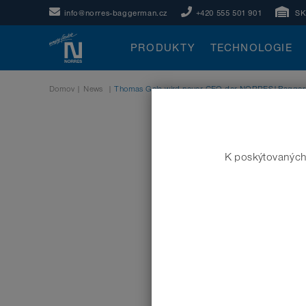
info@norres-baggerman.cz
+420 555 501 901
S
PRODUKTY
TECHNOLOGIE
Domov
|
News
|
Thomas Gela wird neuer CEO der NORRES|Bagge
K poskýtovaných