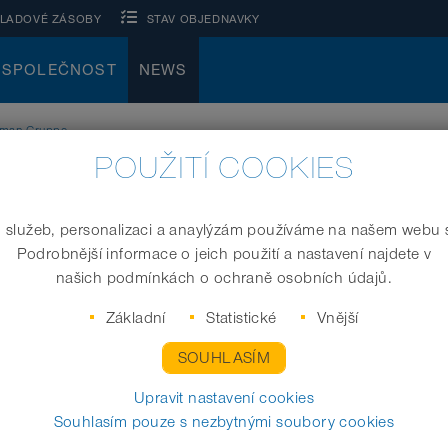
KLADOVÉ ZÁSOBY
STAV OBJEDNAVKY
SPOLEČNOST
NEWS
rman Gruppe
POUŽITÍ COOKIES
 služeb, personalizaci a anaylýzám používáme na našem webu 
Podrobnější informace o jeich použití a nastavení najdete v
našich podmínkách o ochraně osobních údajů.
Základní
Statistické
Vnější
SOUHLASÍM
Upravit nastavení cookies
Souhlasím pouze s nezbytnými soubory cookies