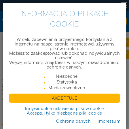
PL
INFORMACJA O PLIKACH
COOKIE
Home
|
Technika
|
Konstrukcje
|
NORPLAST
W celu zapewnienia przyjemnego korzystania z
Internetu na naszej stronie internetowej używamy
plików cookie.
®
NORPLAST
Możesz to zaakceptować lub dokonać indywidualnych
ustawień.
Więcej informacji znajdziesz w naszym oświadczeniu o
ochronie danych.
®
NORPLAST
bez powłoki
Niezbędne
®
Węże z tworzywa NORPLAST
firmy NORRES mają
Statystyka
zatopioną na stałe w ściance spiralę z twardego tworzywa i
Media zewnętrzne
są zespawane w formie spirali. Wewnątrz są bardzo gładkie i
w porównaniu do węży ze spiralą z drutu lżejsze ale mniej
AKCEPTUJĘ
elastyczne.
Indywidualne ustawienia plików cookie
1. Zgrzewanie
Akceptuj tylko niezbędne pliki cookie
Ochrona danych
Impressum
spójne i pewne łączenie