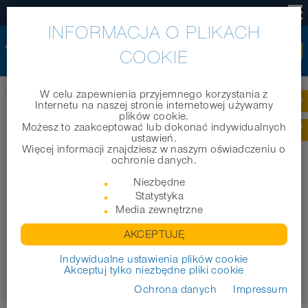
PL
INFORMACJA O PLIKACH
COOKIE
W celu zapewnienia przyjemnego korzystania z
®
Home
|
Produkty
|
Węże techniczne
|
PROTAPE
PUR 327 MEMORY
Internetu na naszej stronie internetowej używamy
plików cookie.
Możesz to zaakceptować lub dokonać indywidualnych
®
PROTAPE
PUR 327 MEMORY
ustawień.
Więcej informacji znajdziesz w naszym oświadczeniu o
ochronie danych.
Niezbędne
Statystyka
Media zewnętrzne
AKCEPTUJĘ
Indywidualne ustawienia plików cookie
Akceptuj tylko niezbędne pliki cookie
Ochrona danych
Impressum