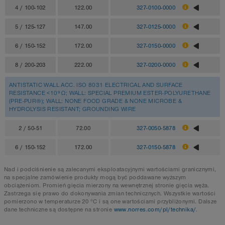
4 / 100-102
122.00
327-0100-0000
5 / 125-127
147.00
327-0125-0000
6 / 150-152
172.00
327-0150-0000
8 / 200-203
222.00
327-0200-0000
ANTISTATIC WALL ACC. ISO 8031 ELECTRICAL AND SURFACE
RESISTANCE <10⁹ Ω; WALL: SPECIAL PREMIUM ESTER-POLYURETHANE
(PRE-PUR®); WALL: NONE FOOD GRADE & NONE MICROBE &
HYDROLYSIS RESISTANT; GROUNDING WIRE
2 / 50-51
72.00
327-0050-5878
6 / 150-152
172.00
327-0150-5878
Nad i podciśnienie są zalecanymi eksploatacyjnymi wartościami granicznymi,
na specjalne zamówienie produkty mogą być poddawane wyższym
obciążeniom. Promień gięcia mierzony na wewnętrznej stronie gięcia węża.
Zastrzega się prawo do dokonywania zmian technicznych. Wszystkie wartości
pomierzono w temperaturze 20 °C i są one wartościami przybliżonymi. Dalsze
dane techniczne są dostępne na stronie
www.norres.com/pl/technika/
.