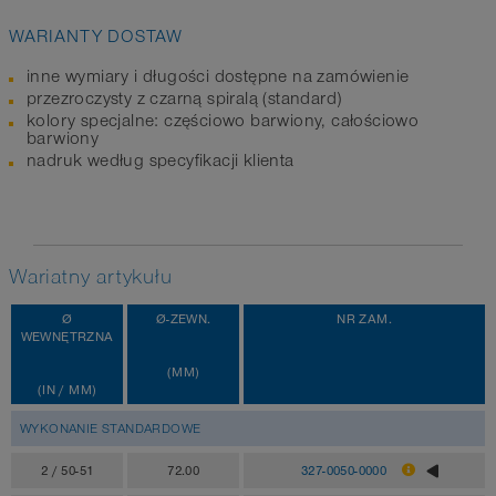
WARIANTY DOSTAW
inne wymiary i długości dostępne na zamówienie
przezroczysty z czarną spiralą (standard)
kolory specjalne: częściowo barwiony, całościowo
barwiony
nadruk według specyfikacji klienta
Wariatny artykułu
Ø
Ø-ZEWN.
NR ZAM.
WEWNĘTRZNA
(MM)
(IN / MM)
WYKONANIE STANDARDOWE
2 / 50-51
72.00
327-0050-0000