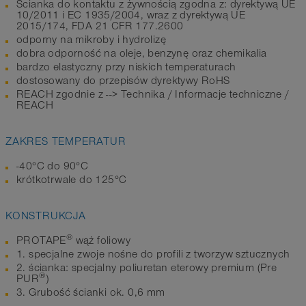
Ścianka do kontaktu z żywnością zgodna z: dyrektywą UE
10/2011 i EC 1935/2004, wraz z dyrektywą UE
2015/174, FDA 21 CFR 177.2600
odporny na mikroby i hydrolizę
dobra odporność na oleje, benzynę oraz chemikalia
bardzo elastyczny przy niskich temperaturach
dostosowany do przepisów dyrektywy RoHS
REACH zgodnie z --> Technika / Informacje techniczne /
REACH
ZAKRES TEMPERATUR
-40°C do 90°C
krótkotrwale do 125°C
KONSTRUKCJA
®
PROTAPE
wąż foliowy
1. specjalne zwoje nośne do profili z tworzyw sztucznych
2. ścianka: specjalny poliuretan eterowy premium (Pre
®
PUR
)
3. Grubość ścianki ok. 0,6 mm