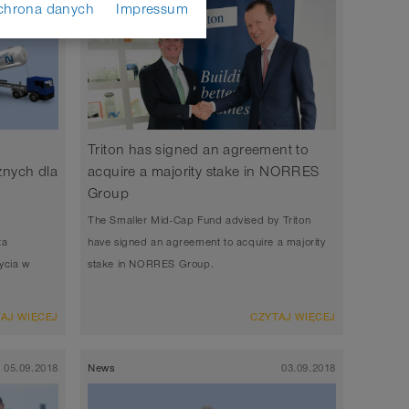
chrona danych
Impressum
Triton has signed an agreement to
znych dla
acquire a majority stake in NORRES
Group
The Smaller Mid-Cap Fund advised by Triton
ta
have signed an agreement to acquire a majority
ycia w
stake in NORRES Group.
AJ WIĘCEJ
CZYTAJ WIĘCEJ
05.09.2018
News
03.09.2018