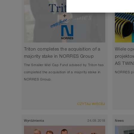
Triton completes the acquisition of a
Wiele opc
majority stake in NORRES Group
projekt
AS TWI
The Smaller Mid Cap Fund advised by Triton has
completed the acquisition of a majority stake in
NORRES pre
NORRES Group.
CZYTAJ WIĘCEJ
Wyróżnienia
24.09.2018
News