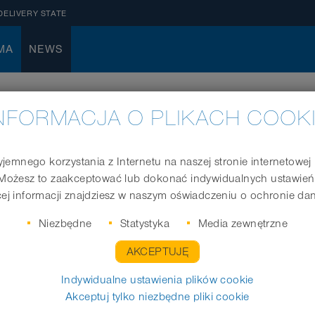
DELIVERY STATE
MA
NEWS
NFORMACJA O PLIKACH COOK
jemnego korzystania z Internetu na naszej stronie internetowe
Możesz to zaakceptować lub dokonać indywidualnych ustawień
ej informacji znajdziesz w naszym oświadczeniu o ochronie da
Niezbędne
Statystyka
Media zewnętrzne
AKCEPTUJĘ
Indywidualne ustawienia plików cookie
Akceptuj tylko niezbędne pliki cookie
22.10.2018
News