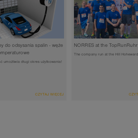
y do odsysania spalin - węże
NORRES at the TopRunRuhr
emperaturowe
The company run at the Hill Hohewar
ć umożliwia długi okres użytkowania!
CZYTAJ WIĘCEJ
CZYT