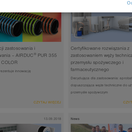
O
ji zastosowania i
Certyfikowane rozwiązania z
®
owania – AIRDUC
PUR 355
zastosowaniem węży technic
N COLOR
przemysłu spożywczego i
farmaceutycznego
zentuje innowację
Decydująca dla zastosowania: aproba
dopuszczająca węże techniczne do uż
przemyśle spożywczym
CZYTAJ WIĘCEJ
CZYT
13.09.2018
News