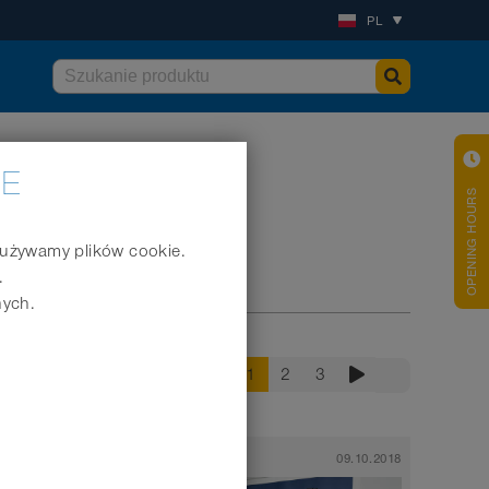
PL
IE
OPENING HOURS
j używamy plików cookie.
.
nych.
1
2
3
17.10.2018
News
09.10.2018