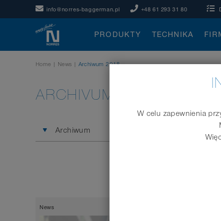
info@norres-baggerman.pl
+48 61 293 31 80
PRODUKTY
TECHNIKA
FIR
Home
|
News
|
Archiwum 2018
I
ARCHIVUM 2018
W celu zapewnienia przy
Archiwum
Więc
News
14.11.2018
News