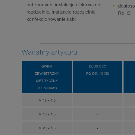
ochronnych, instalacje elektryczne,
dostoso
rozdzielnie, instalacje rozdzielnic,
RoHS
konfekcjonowanie kabli
Wariatny artykułu
GWINT
DŁUGOŚĆ
ZEWNĘTRZNY
PG DIN 40430
METRYCZNY
M EN 60423
M 12 x 1,5
-
M 16 x 1,5
-
M 20 x 1,5
-