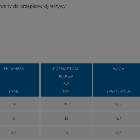
wany do przepisów dyrektywy
THICKNESS
ROZWARTOŚĆ
WAGA
KLUCZA
SW
(MM)
(MM)
(KG/100PCS)
3
15
0,2
3
20
0,4
3,5
24
0,6