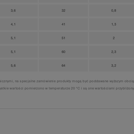
3,6
32
0,8
4,1
41
1,3
5,1
51
2
5,1
60
2,3
5,6
64
3,2
anicznymi, na specjalne zamówienie produkty mogą być poddawane wyższym obciąż
stkie wartości pomierzono w temperaturze 20 °C i są one wartościami przybliżony