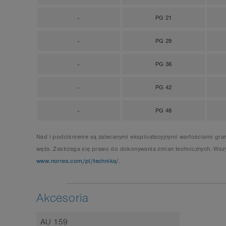
-
PG 21
-
PG 29
-
PG 36
-
PG 42
-
PG 48
Nad i podciśnienie są zalecanymi eksploatacyjnymi wartościami gr
węża. Zastrzega się prawo do dokonywania zmian technicznych. Wszy
www.norres.com/pl/technika/
.
Akcesoria
AU 159