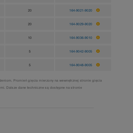
20
164-9021-9020
20
164-9029-9020
10
164-9036-9010
5
164-9042-9005
5
164-9048-9005
eniom. Promień gięcia mierzony na wewnętrznej stronie gięcia
mi. Dalsze dane techniczne są dostępne na stronie