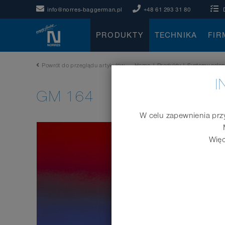
info@norres-baggerman.pl
+48 61 293 31 80
PRODUKTY
TECHNIKA
FIR
Powrót do przeglądu artykułów
Home
|
Produkty
|
Systemy oslon
I
GM 164
W celu zapewnienia przy
Więc