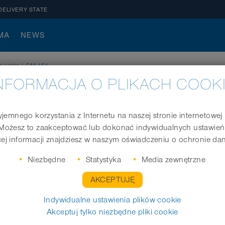
DELIVERY STATE
MA
NEWS
a kabla
|
GM 164
NFORMACJA O PLIKACH COOK
jemnego korzystania z Internetu na naszej stronie internetowe
Możesz to zaakceptować lub dokonać indywidualnych ustawień
Kontrnakrętka metalowa
ej informacji znajdziesz w naszym oświadczeniu o ochronie da
Nr zam.
Niezbędne
Statystyka
Media zewnętrzne
AKCEPTUJĘ
Indywidualne ustawienia plików cookie
ZAPYTANIE
Akceptuj tylko niezbędne pliki cookie