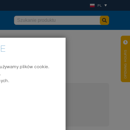
PL
IE
OPENING HOURS
j używamy plików cookie.
.
nych.