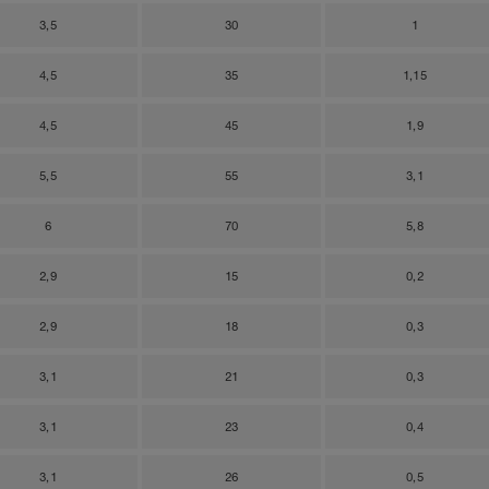
3,5
30
1
4,5
35
1,15
4,5
45
1,9
5,5
55
3,1
6
70
5,8
2,9
15
0,2
2,9
18
0,3
3,1
21
0,3
3,1
23
0,4
3,1
26
0,5