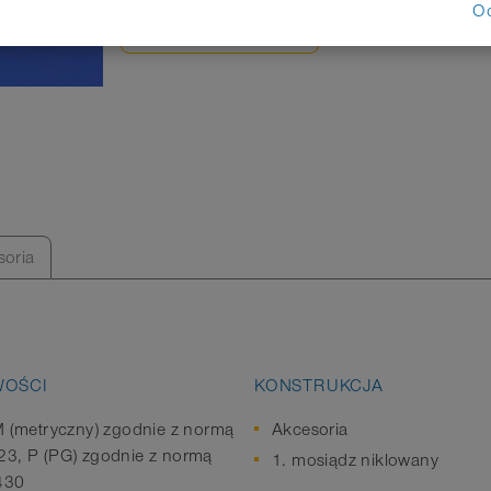
O
ARKUSZ DANYCH
soria
WOŚCI
KONSTRUKCJA
M (metryczny) zgodnie z normą
Akcesoria
3, P (PG) zgodnie z normą
1. mosiądz niklowany
430