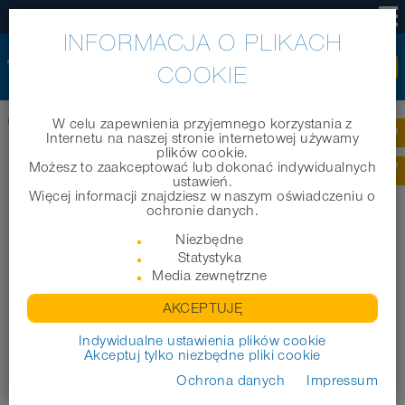
PL
INFORMACJA O PLIKACH
COOKIE
Home
|
Firma
|
Wyróżnienia
|
NORRES Gruppe verzeichnet weiteren Erfolg
W celu zapewnienia przyjemnego korzystania z
Internetu na naszej stronie internetowej używamy
plików cookie.
Możesz to zaakceptować lub dokonać indywidualnych
ustawień.
Więcej informacji znajdziesz w naszym oświadczeniu o
ochronie danych.
Niezbędne
Statystyka
Media zewnętrzne
AKCEPTUJĘ
Indywidualne ustawienia plików cookie
Akceptuj tylko niezbędne pliki cookie
Ochrona danych
Impressum