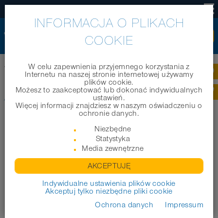
PL
INFORMACJA O PLIKACH
COOKIE
W celu zapewnienia przyjemnego korzystania z
®
Home
|
Produkty
|
Węże techniczne
|
AIRDUC
PUR 351 HT (MD)
Internetu na naszej stronie internetowej używamy
plików cookie.
Możesz to zaakceptować lub dokonać indywidualnych
®
AIRDUC
PUR 351 HT (MD)
ustawień.
Więcej informacji znajdziesz w naszym oświadczeniu o
ochronie danych.
Niezbędne
Statystyka
Media zewnętrzne
AKCEPTUJĘ
Indywidualne ustawienia plików cookie
Akceptuj tylko niezbędne pliki cookie
Ochrona danych
Impressum