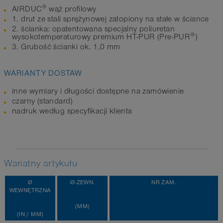
®
AIRDUC
wąż profilowy
1. drut ze stali sprężynowej zatopiony na stałe w ściance
2. ścianka: opatentowana specjalny poliuretan
®
wysokotemperaturowy premium HT-PUR (Pre-PUR
)
3. Grubość ścianki ok. 1,0 mm
WARIANTY DOSTAW
inne wymiary i długości dostępne na zamówienie
czarny (standard)
nadruk według specyfikacji klienta
Wariatny artykułu
Ø
Ø-ZEWN.
NR ZAM.
WEWNĘTRZNA
(MM)
(IN / MM)