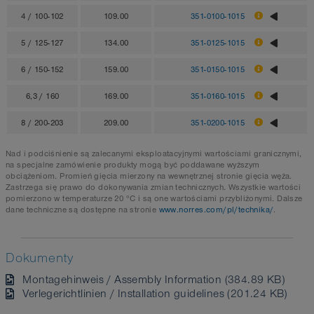
4 / 100-102
109.00
351-0100-1015
5 / 125-127
134.00
351-0125-1015
6 / 150-152
159.00
351-0150-1015
6,3 / 160
169.00
351-0160-1015
8 / 200-203
209.00
351-0200-1015
Nad i podciśnienie są zalecanymi eksploatacyjnymi wartościami granicznymi,
na specjalne zamówienie produkty mogą być poddawane wyższym
obciążeniom. Promień gięcia mierzony na wewnętrznej stronie gięcia węża.
Zastrzega się prawo do dokonywania zmian technicznych. Wszystkie wartości
pomierzono w temperaturze 20 °C i są one wartościami przybliżonymi. Dalsze
dane techniczne są dostępne na stronie
www.norres.com/pl/technika/
.
Dokumenty
Montagehinweis / Assembly Information (384.89 KB)
Verlegerichtlinien / Installation guidelines (201.24 KB)