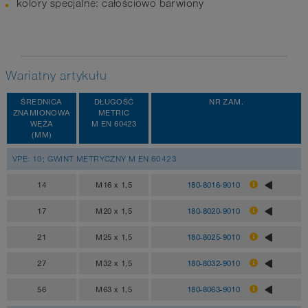
kolory specjalne: całościowo barwiony
Wariatny artykułu
ŚREDNICA
DŁUGOŚĆ
NR ZAM.
ZNAMIONOWA
METRIC
WĘŻA
M EN 60423
(MM)
VPE: 10; GWINT METRYCZNY M EN 60423
14
M16 x 1,5
180-8016-9010
17
M20 x 1,5
180-8020-9010
21
M25 x 1,5
180-8025-9010
27
M32 x 1,5
180-8032-9010
56
M63 x 1,5
180-8063-9010