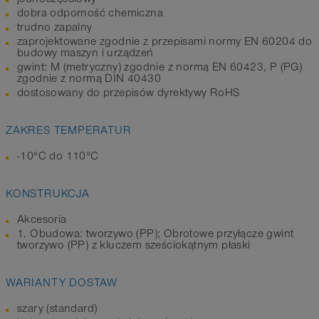
dobra odporność chemiczna
trudno zapalny
zaprojektowane zgodnie z przepisami normy EN 60204 do
budowy maszyn i urządzeń
gwint: M (metryczny) zgodnie z normą EN 60423, P (PG)
zgodnie z normą DIN 40430
dostosowany do przepisów dyrektywy RoHS
ZAKRES TEMPERATUR
-10°C do 110°C
KONSTRUKCJA
Akcesoria
1. Obudowa: tworzywo (PP); Obrotowe przyłącze gwint
tworzywo (PP) z kluczem sześciokątnym płaski
WARIANTY DOSTAW
szary (standard)