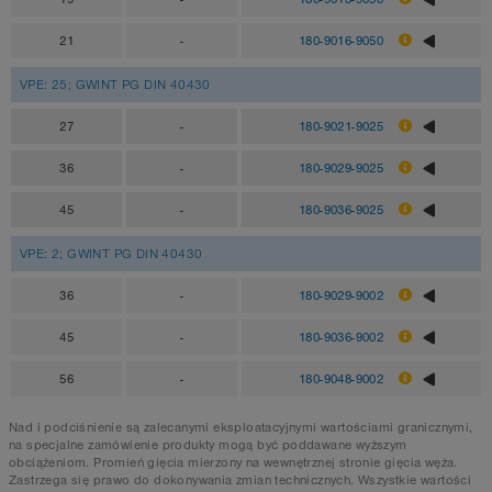
21
-
180-9016-9050
VPE: 25; GWINT PG DIN 40430
27
-
180-9021-9025
36
-
180-9029-9025
45
-
180-9036-9025
VPE: 2; GWINT PG DIN 40430
36
-
180-9029-9002
45
-
180-9036-9002
56
-
180-9048-9002
Nad i podciśnienie są zalecanymi eksploatacyjnymi wartościami granicznymi,
na specjalne zamówienie produkty mogą być poddawane wyższym
obciążeniom. Promień gięcia mierzony na wewnętrznej stronie gięcia węża.
Zastrzega się prawo do dokonywania zmian technicznych. Wszystkie wartości