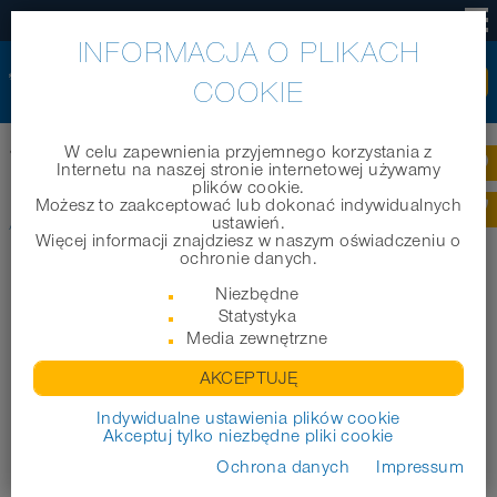
PL
INFORMACJA O PLIKACH
COOKIE
W celu zapewnienia przyjemnego korzystania z
Home
|
Produkty
|
Systemy oslona kabla
|
AD-K 180
Internetu na naszej stronie internetowej używamy
plików cookie.
Możesz to zaakceptować lub dokonać indywidualnych
AD-K 180
ustawień.
Więcej informacji znajdziesz w naszym oświadczeniu o
ochronie danych.
Niezbędne
Statystyka
Media zewnętrzne
AKCEPTUJĘ
Indywidualne ustawienia plików cookie
Akceptuj tylko niezbędne pliki cookie
Ochrona danych
Impressum