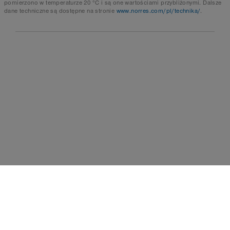
pomierzono w temperaturze 20 °C i są one wartościami przybliżonymi. Dalsze
dane techniczne są dostępne na stronie
www.norres.com/pl/technika/
.