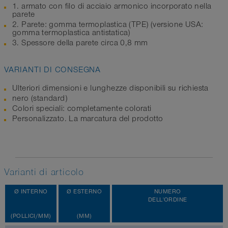
1. armato con filo di acciaio armonico incorporato nella
parete
2. Parete: gomma termoplastica (TPE) (versione USA:
gomma termoplastica antistatica)
3. Spessore della parete circa 0,8 mm
VARIANTI DI CONSEGNA
Ulteriori dimensioni e lunghezze disponibili su richiesta
nero (standard)
Colori speciali: completamente colorati
Personalizzato. La marcatura del prodotto
Varianti di articolo
Ø INTERNO
Ø ESTERNO
NUMERO
DELL'ORDINE
(POLLICI/MM)
(MM)