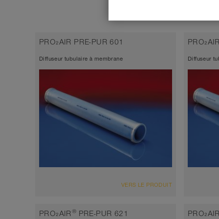
PRO₂AIR PRE-PUR 601
PRO₂AIR
Diffuseur tubulaire à membrane
Diffuseur t
VUE D'ENSEMBLE
VUE D'
VERS LE PRODUIT
Épaisseur de paroi environ 0,6 mm
Épais
universal diffuser, longest lifetime
univer
®
PRO₂AIR
PRE-PUR 621
PRO₂AI