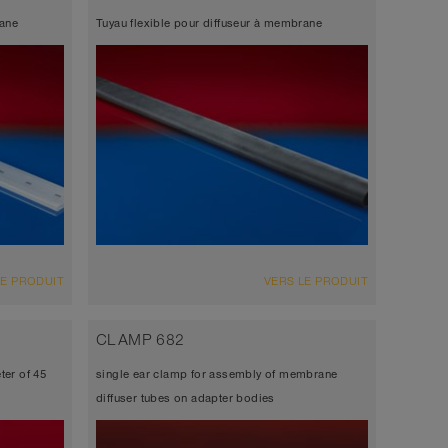
l
longue, perte de pression minimale,
rane
Tuyau flexible pour diffuseur à membrane
ical
résistance mécanique maximale,
istance
excellente résistance chimique
VUE D'ENSEMBLE
LE PRODUIT
VERS LE PRODUIT
 mm
Épaisseur de paroi environ 1,8 mm
me
Diffuseur universel, durée de vie la plus
CLAMP 682
l
longue, perte de pression minimale,
ter of 45
single ear clamp for assembly of membrane
ical
résistance mécanique maximale,
diffuser tubes on adapter bodies
istance
excellente résistance chimique