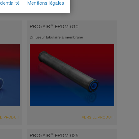
dentialité
Mentions légales
®
PRO₂AIR
EPDM 610
Diffuseur tubulaire à membrane
VUE D'ENSEMBLE
LE PRODUIT
VERS LE PRODUIT
 mm
Épaisseur de paroi environ 1,8 mm
me
Diffuseur universel, durée de vie la plus
®
PRO₂AIR
EPDM 625