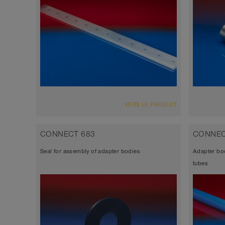
VUE D'ENSEMBLE
VERS LE PRODUIT
Épaisseur de paroi environ 0,7 mm
universal diffuser, longest lifetime
CONNECT 683
CONNEC
because free of softener, minimal
Seal for assembly of adapter bodies
Adapter bo
pressure loss, maximum mechanical
tubes
strength, excellent chemical resistance