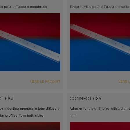
e free of softener, minimal
because free of softener, minima
ble pour diffuseur à membrane
Tuyau flexible pour diffuseur à memb
ure loss, maximum mechanical
pressure loss, maximum mechan
th, excellent chemical resistance
strength, excellent chemical res
ENSEMBLE
VUE D'ENSEMBLE
VERS LE PRODUIT
VERS 
seur de paroi environ 0,7 mm
Épaisseur de paroi environ 0,5
sal diffuser, longest lifetime
universal diffuser, longest lifeti
T 684
CONNECT 685
e free of softener, minimal
because free of softener, minima
for mounting membrane tube diffusers
Adapter for the drillholes with a diame
ure loss, maximum mechanical
pressure loss, maximum mechan
lar profiles from both sides
mm
th, excellent chemical resistance
strength, excellent chemical res