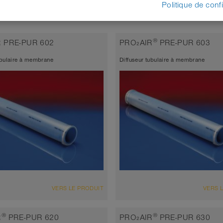
Politique de confi
®
 PRE-PUR 602
PRO₂AIR
PRE-PUR 603
ubulaire à membrane
Diffuseur tubulaire à membrane
ENSEMBLE
VUE D'ENSEMBLE
VERS LE PRODUIT
VERS 
seur de paroi environ 0,7 mm
Épaisseur de paroi environ 0,5
sal diffuser, longest lifetime
universal diffuser, longest lifeti
®
®
R
PRE-PUR 620
PRO₂AIR
PRE-PUR 630