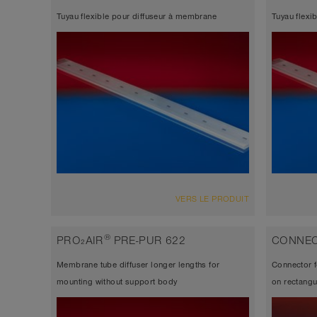
because free of softener, minimal
becaus
Tuyau flexible pour diffuseur à membrane
Tuyau flexi
pressure loss, maximum mechanical
press
strength, excellent chemical resistance
streng
VUE D'ENSEMBLE
VUE D'
VERS LE PRODUIT
Épaisseur de paroi environ 0,6 mm
Épais
universal diffuser, longest lifetime
univer
®
PRO₂AIR
PRE-PUR 622
CONNEC
because free of softener, minimal
becaus
Membrane tube diffuser longer lengths for
Connector 
pressure loss, maximum mechanical
press
mounting without support body
on rectangu
strength, excellent chemical resistance
streng