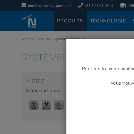
info@norres-baggerman.fr
+33 3 26 35 95 41
DE
PRODUITS
TECHNOLOGIE
Accueil
|
Produits
|
Systèmes d'aération
SYSTÈMES D'AÉRATION
Pour rendre votre expéri
Filtrer
Vous trouve
Caractéristiques