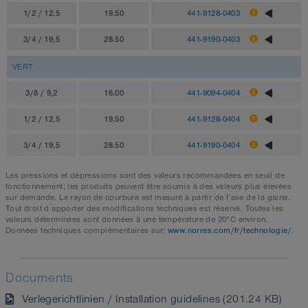
1/2 / 12,5
19.50
441-9128-0403
3/4 / 19,5
28.50
441-9190-0403
VERT
3/8 / 9,2
16.00
441-9094-0404
1/2 / 12,5
19.50
441-9128-0404
3/4 / 19,5
28.50
441-9190-0404
Les pressions et dépressions sont des valeurs recommandées en seuil de
fonctionnement; les produits peuvent être soumis à des valeurs plus élevées
sur demande. Le rayon de courbure est mesuré à partir de l’axe de la gaine.
Tout droit d ́apporter des modifications techniques est réservé. Toutes les
valeurs déterminées sont données à une température de 20°C environ.
Données techniques complémentaires sur:
www.norres.com/fr/technologie/
.
Documents
Verlegerichtlinien / Installation guidelines (201.24 KB)