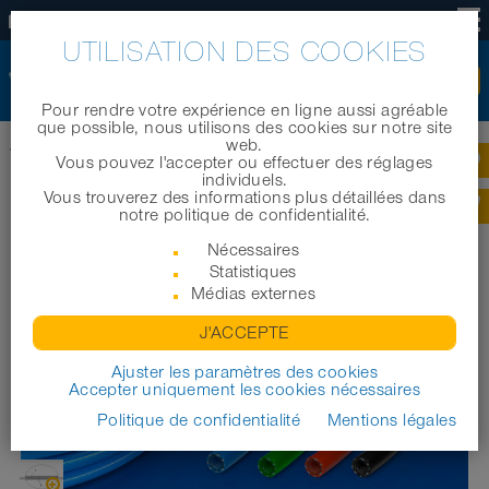
FR
UTILISATION DES COOKIES
Pour rendre votre expérience en ligne aussi agréable
que possible, nous utilisons des cookies sur notre site
web.
®
Accueil
|
Produits
|
Tuyaux industriels
|
NORFLEX
PUR 441 ROBOTIC
Vous pouvez l'accepter ou effectuer des réglages
individuels.
Vous trouverez des informations plus détaillées dans
®
NORFLEX
PUR 441 ROBOTIC
notre politique de confidentialité.
Nécessaires
Statistiques
Médias externes
J'ACCEPTE
Ajuster les paramètres des cookies
Accepter uniquement les cookies nécessaires
Politique de confidentialité
Mentions légales