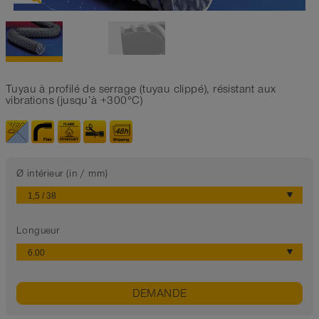
Tuyau à profilé de serrage (tuyau clippé), résistant aux
vibrations (jusqu’à +300°C)
Ø intérieur (in / mm)
Longueur
DEMANDE