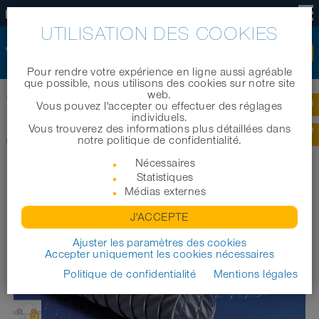
FR
UTILISATION DES COOKIES
Pour rendre votre expérience en ligne aussi agréable
que possible, nous utilisons des cookies sur notre site
web.
Accueil
|
Produits
|
Tuyaux industriels
|
CP ARAMID 461
Vous pouvez l'accepter ou effectuer des réglages
individuels.
Vous trouverez des informations plus détaillées dans
CP ARAMID 461
notre politique de confidentialité.
Nécessaires
Statistiques
Médias externes
J'ACCEPTE
Ajuster les paramètres des cookies
Accepter uniquement les cookies nécessaires
Politique de confidentialité
Mentions légales