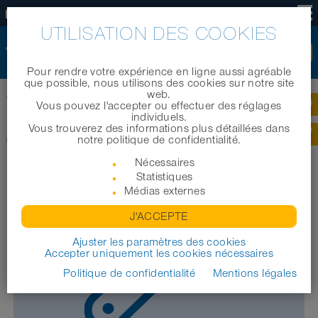
FR
UTILISATION DES COOKIES
Pour rendre votre expérience en ligne aussi agréable
que possible, nous utilisons des cookies sur notre site
web.
Accueil
|
Produits
|
Tuyaux industriels
|
CONNECT CLAMP ASSEMBLY 229
Vous pouvez l'accepter ou effectuer des réglages
individuels.
Vous trouverez des informations plus détaillées dans
CONNECT CLAMP ASSEMBLY 229
notre politique de confidentialité.
Nécessaires
Statistiques
Médias externes
J'ACCEPTE
Ajuster les paramètres des cookies
Accepter uniquement les cookies nécessaires
Politique de confidentialité
Mentions légales