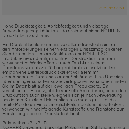
ÜBERSICHT
ZUM PRODUKT
-40°C bis 95°C (110°C)
Wasserschlauch
schwarz mit 4 gelben Längsstreifen
Hohe Druckfestigkeit, Abriebfestigkeit und vielseitige
Anwendungsmöglichkeiten - das zeichnet einen NORRES
Druckluftschlauch aus.
Ein Druckluftschlauch muss vor allem druckfest sein, um
den Anforderungen seiner vielfältigen Einsatzmöglichkeiten
Stand zu halten. Unsere Schläuche der NORFLEX®-
Produktreihe sind aufgrund ihrer Konstruktion und den
verwendeten Werkstoffen je nach Typ bis zu einem
Überdruck von bis zu 20 bar problemlos einsetzbar. Der
empfohlene Betriebsdruck skaliert vor allem mit
abnehmendem Durchmesser der Schläuche. Eine Übersicht
über die Eigenschaften sowie verfügbaren Variationen finden
Sie im Datenblatt auf der jeweiligen Produktseite. Da
verschiedene Einsatzgebiete spezielle Anforderungen an den
Druckluftschlauch stellen, eignen sich je nach Anwendung
bestimmte Kunststoff-Materialien besonders gut. Um die
breite Palette an Einsatzmöglichkeiten bestens abzudecken,
verwenden wir nachfolgende Kunststoffe und Rohstoffe zur
Herstellung unserer Druckluftschläuche:
Polyurethan (PU/PUR)
NORRES verwendet bei vielen Polyurethan-Schläuchen eine