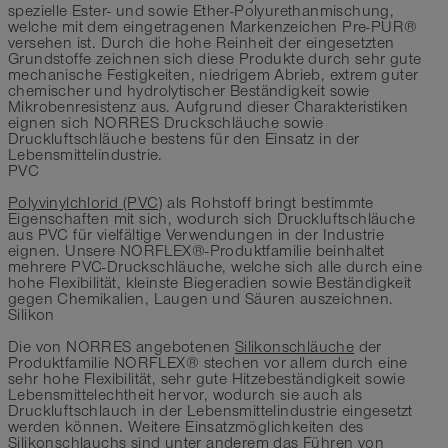
spezielle Ester- und sowie Ether-Polyurethanmischung,
welche mit dem eingetragenen Markenzeichen Pre-PUR®
versehen ist. Durch die hohe Reinheit der eingesetzten
Grundstoffe zeichnen sich diese Produkte durch sehr gute
mechanische Festigkeiten, niedrigem Abrieb, extrem guter
chemischer und hydrolytischer Beständigkeit sowie
Mikrobenresistenz aus. Aufgrund dieser Charakteristiken
eignen sich NORRES Druckschläuche sowie
Druckluftschläuche bestens für den Einsatz in der
Lebensmittelindustrie.
PVC
Polyvinylchlorid (PVC)
als Rohstoff bringt bestimmte
Eigenschaften mit sich, wodurch sich Druckluftschläuche
aus PVC für vielfältige Verwendungen in der Industrie
eignen. Unsere NORFLEX®-Produktfamilie beinhaltet
mehrere PVC-Druckschläuche, welche sich alle durch eine
hohe Flexibilität, kleinste Biegeradien sowie Beständigkeit
gegen Chemikalien, Laugen und Säuren auszeichnen.
Silikon
Die von NORRES angebotenen
Silikonschläuche
der
Produktfamilie NORFLEX® stechen vor allem durch eine
sehr hohe Flexibilität, sehr gute Hitzebeständigkeit sowie
Lebensmittelechtheit hervor, wodurch sie auch als
Druckluftschlauch in der Lebensmittelindustrie eingesetzt
werden können. Weitere Einsatzmöglichkeiten des
Silikonschlauchs sind unter anderem das Führen von