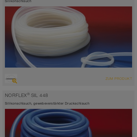
Silikonschlauch
ÜBERSICHT
ZUM PRODUKT
Lebensmittelschlauch und Pharmaschlauch
-60°C bis 180°C
®
NORFLEX
SIL 448
Silikonschlauch, gewebeverstärkter Druckschlauch