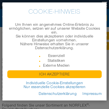
DE
COOKIE-HINWEIS
Um Ihnen ein angenehmes Online-Erlebnis zu
ermöglichen, setzen wir auf unserer Website Cookies
ein.
Startseite
|
Produkte
|
Produktkategorien
|
Druckluftschläuche
Sie können dies akzeptieren oder individuelle
Einstellungen vornehmen.
Nähere Hinweise erhalten Sie in unserer
DRUCKLUFTSCHLÄUCHE
Datenschutzerklärung.
Essenziell
Eine hohe Druckfestigkeit wird von einem Schlauch in einer
Statistiken
Vielzahl von industriellen Anwendungen abverlangt. So zum
Externe Medien
Beispiel im Bereich der Pneumatik, in vielen Anwendungen
aus dem Bereich der Lebensmittelindustrie und
ICH AKZEPTIERE
Pharmaindustrie oder beispielsweise auch als Sprayschlauch
in der Landwirtschaft. Für diese speziellen Anforderungen
®
sind unsere Druckluftschläuche aus der NORFLEX
Individuelle Cookie-Einstellungen
-
Produktreihe bestens geeignet: Druckschläuche,
Nur essenzielle Cookies akzeptieren
gewebeverstärkte Druckschläuche sowie besonders
Datenschutzerklärung
Impressum
druckfeste Hochdruckschläuche, die bei einem Überdruck
von bis zu 20 bar problemlos einsetzbar sind.
®
Folgend finden Sie unser Sortiment an NORFLEX
-