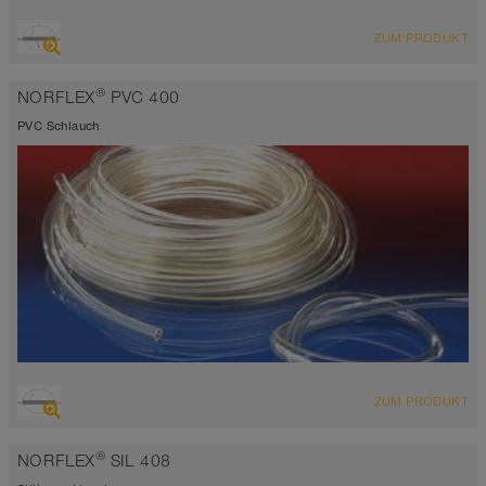
ÜBERSICHT
ZUM PRODUKT
selbstklemmend
-35°C bis 80°C
®
NORFLEX
PVC 400
PVC Schlauch
ÜBERSICHT
ZUM PRODUKT
-20°C bis 60°C
®
NORFLEX
SIL 408