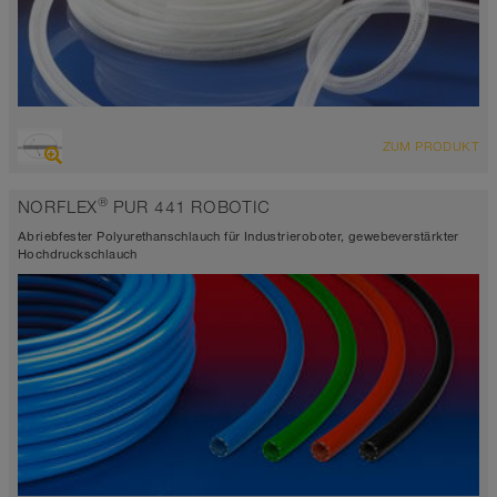
ÜBERSICHT
ZUM PRODUKT
Lebensmittelschlauch und Pharmaschlauch
-40°C bis 90°C (125°C)
®
NORFLEX
PUR 441 ROBOTIC
Abriebfester Polyurethanschlauch für Industrieroboter, gewebeverstärkter
Hochdruckschlauch