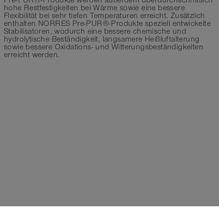
Pre-PUR®-Produkte werden außerdem überdurchschnittlich
hohe Restfestigkeiten bei Wärme sowie eine bessere
Flexibilität bei sehr tiefen Temperaturen erreicht. Zusätzlich
enthalten NORRES Pre-PUR®-Produkte speziell entwickelte
Stabilisatoren, wodurch eine bessere chemische und
hydrolytische Beständigkeit, langsamere Heißluftalterung
sowie bessere Oxidations- und Witterungsbeständigkeiten
erreicht werden.