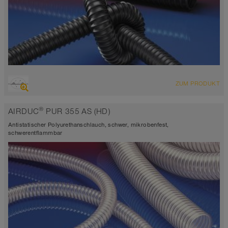
ÜBERSICHT
ZUM PRODUKT
abriebfester Saugschlauch + Druckschlauch, Mehrzweckschlauch +
Universalschlauch
®
AIRDUC
PUR 355 AS (HD)
antistatisch < 10⁹
Wandstärke ca. 0,7 mm
Antistatischer Polyurethanschlauch, schwer, mikrobenfest,
-40°C bis 90°C (125°C)
schwerentflammbar