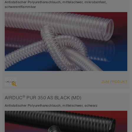
Wandstärke 0,9mm
Antistatischer Polyurethanschlauch, mittelschwer, mikrobenfest,
-40°C bis 90°C (125°C)
schwerentflammbar
ÜBERSICHT
ZUM PRODUKT
hoch abriebfester Saugschlauch + Druckschlauch,
Mehrzweckschlauch + Universalschlauch
®
AIRDUC
PUR 350 AS BLACK (MD)
antistatisch < 10⁹
Wandstärke ca. 0,7 mm
Antistatischer Polyurethanschlauch, mittelschwer, schwarz
-40°C bis 90°C (125°C)