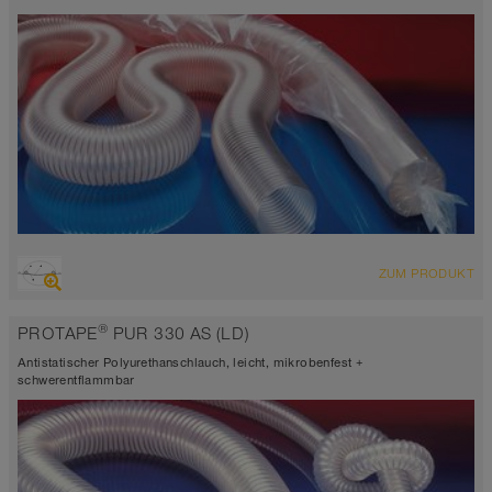
ÜBERSICHT
ZUM PRODUKT
abriebfester Saugschlauch + Druckschlauch, Mehrzweckschlauch +
Universalschlauch
®
PROTAPE
PUR 330 AS (LD)
antistatisch < 10⁹
Wandstärke 0,4mm
Antistatischer Polyurethanschlauch, leicht, mikrobenfest +
-40°C bis 90°C (125°C)
schwerentflammbar