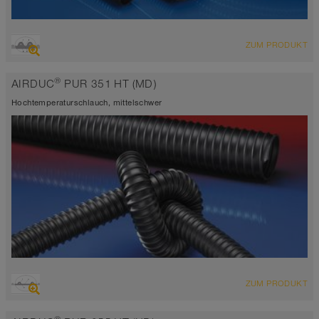
ÜBERSICHT
ZUM PRODUKT
extrem abriebfester Saugschlauch + Druckschlauch
Wandstärke 2,0 - 2,5mm
®
AIRDUC
PUR 351 HT (MD)
elektrisch leitfähig <10³ Ω
-40°C bis 90°C
Hochtemperaturschlauch, mittelschwer
ÜBERSICHT
ZUM PRODUKT
hoch abriebfester Saugschlauch + Druckschlauch,
Polyurethanschlauch