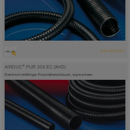
ÜBERSICHT
ZUM PRODUKT
hoch abriebfester Saugschlauch + Druckschlauch
elektrisch leitfähig <10³ Ω
®
AIRDUC
PUR 356 EC (XHD)
Wandstärke 1,4mm
-40°C bis 90°C
Elektrisch leitfähiger Polyurethanschlauch, superschwer