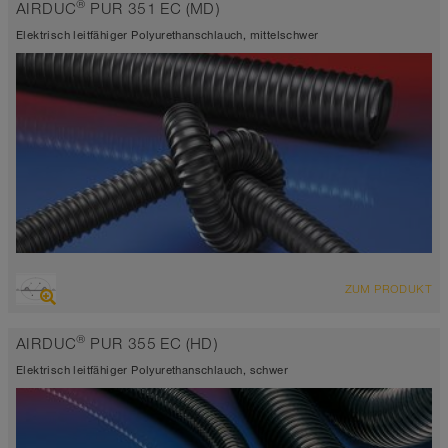
®
AIRDUC
PUR 351 EC (MD)
antistatisch < 10⁹
Wandstärke 2,0 - 2,5mm
Elektrisch leitfähiger Polyurethanschlauch, mittelschwer
-40°C bis 90°C (125°C)
ÜBERSICHT
ZUM PRODUKT
hoch abriebfester Saugschlauch + Druckschlauch
elektrisch leitfähig <10³ Ω
®
AIRDUC
PUR 355 EC (HD)
Wandstärke ca. 0,7 mm
-40°C bis 90°C
Elektrisch leitfähiger Polyurethanschlauch, schwer