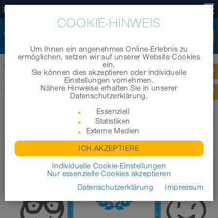
DE
COOKIE-HINWEIS
Um Ihnen ein angenehmes Online-Erlebnis zu
ermöglichen, setzen wir auf unserer Website Cookies
ein.
Startseite
|
News
|
NORRES Gruppe verzeichnet erneuten Erfolg!
Sie können dies akzeptieren oder individuelle
Einstellungen vornehmen.
Nähere Hinweise erhalten Sie in unserer
Zurück zur Übersicht
Datenschutzerklärung.
NORRES GRUPPE VERZEICHNET
Essenziell
Statistiken
ERNEUTEN ERFOLG!
Externe Medien
ICH AKZEPTIERE
Individuelle Cookie-Einstellungen
Nur essenzielle Cookies akzeptieren
Datenschutzerklärung
Impressum