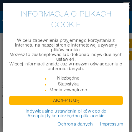
PL
INFORMACJA O PLIKACH
COOKIE
Home
|
Technika
|
Konstrukcje
|
CP
W celu zapewnienia przyjemnego korzystania z
Internetu na naszej stronie internetowej używamy
plików cookie.
CP
Możesz to zaakceptować lub dokonać indywidualnych
ustawień.
Więcej informacji znajdziesz w naszym oświadczeniu o
ochronie danych.
NORRES węże CP z profilem zaciskowym (CP=“Clamp
Profile”) to konstrukcja, która oferuje wiele korzyści,
Niezbędne
zwłaszcza w zakresie naprężeń. W profilu zaciskowym jest
Statystyka
zaciśnięta spiralnie jedno-, dwu- lub wielowarstowa taśma
Media zewnętrzne
materiału oraz drut chroniący przed ześlizgnięciem. Te węże
elastyczne
ściśliwe
zewn
ochronę
są
,
, mają
.
i mogą być
np.ekstremalnie odporne na chemikalia i/lub wysokie temp
AKCEPTUJĘ
.
Możemy dopasować konstrukcje i właściwości węża do
Indywidualne ustawienia plików cookie
Państwa potrzeb.Zwiększa to wartość dla Klienta, tworzy
Akceptuj tylko niezbędne pliki cookie
wartość dodaną i często zmniejsza koszty. Prosimy o
kontakt!
Ochrona danych
Impressum