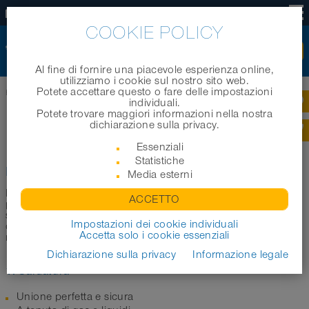
IT
COOKIE POLICY
Al fine di fornire una piacevole esperienza online,
utilizziamo i cookie sul nostro sito web.
Potete accettare questo o fare delle impostazioni
Home
|
Tecnologia
|
Costruzioni
|
NORPLAST
individuali.
Potete trovare maggiori informazioni nella nostra
®
dichiarazione sulla privacy.
NORPLAST
Essenziali
Statistiche
®
NORPLAST
senza sottostrato
Media esterni
®
I tubi NORRES NORPLAST
full plastic hanno una spirale in
ACCETTO
plastica rigida saldamente incorporata nella parete. Hanno
superfici interne molto lisce e sono generalmente più leggeri
Impostazioni dei cookie individuali
dei tubi rinforzati con filo d'acciaio, ma allo stesso tempo
Accetta solo i cookie essenziali
meno flessibili.
Dichiarazione sulla privacy
Informazione legale
1. Saldatura
Unione perfetta e sicura