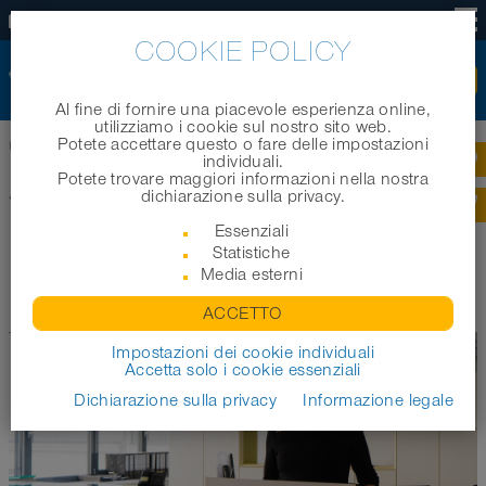
IT
COOKIE POLICY
Al fine di fornire una piacevole esperienza online,
utilizziamo i cookie sul nostro sito web.
Potete accettare questo o fare delle impostazioni
Home
|
Notizie
|
Archivio 2020
|
Donazione di Natale per una buona causa
individuali.
Potete trovare maggiori informazioni nella nostra
dichiarazione sulla privacy.
Indietro alla panoramica
Essenziali
DONAZIONE DI NATALE PER UNA
Statistiche
Media esterni
BUONA CAUSA
ACCETTO
Impostazioni dei cookie individuali
Accetta solo i cookie essenziali
Dichiarazione sulla privacy
Informazione legale