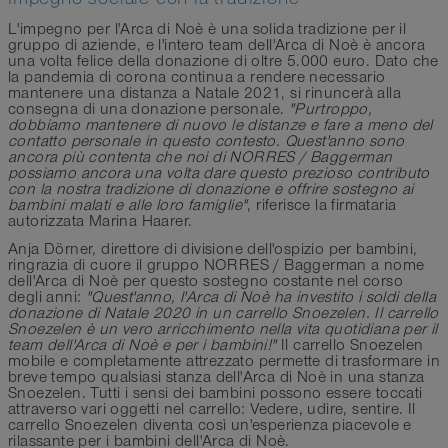
L'impegno per l'Arca di Noè è una solida tradizione per il
gruppo di aziende, e l'intero team dell'Arca di Noè è ancora
una volta felice della donazione di oltre 5.000 euro. Dato che
la pandemia di corona continua a rendere necessario
mantenere una distanza a Natale 2021, si rinuncerà alla
consegna di una donazione personale.
"Purtroppo,
dobbiamo mantenere di nuovo le distanze e fare a meno del
contatto personale in questo contesto. Quest'anno sono
ancora più contenta che noi di NORRES / Baggerman
possiamo ancora una volta dare questo prezioso contributo
con la nostra tradizione di donazione e offrire sostegno ai
bambini malati e alle loro famiglie"
, riferisce la firmataria
autorizzata Marina Haarer.
Anja Dörner, direttore di divisione dell'ospizio per bambini,
ringrazia di cuore il gruppo NORRES / Baggerman a nome
dell'Arca di Noè per questo sostegno costante nel corso
degli anni:
"Quest'anno, l'Arca di Noè ha investito i soldi della
donazione di Natale 2020 in un carrello Snoezelen. Il carrello
Snoezelen è un vero arricchimento nella vita quotidiana per il
team dell'Arca di Noè e per i bambini!"
Il carrello Snoezelen
mobile e completamente attrezzato permette di trasformare in
breve tempo qualsiasi stanza dell'Arca di Noè in una stanza
Snoezelen. Tutti i sensi dei bambini possono essere toccati
attraverso vari oggetti nel carrello: Vedere, udire, sentire. Il
carrello Snoezelen diventa così un'esperienza piacevole e
rilassante per i bambini dell'Arca di Noè.