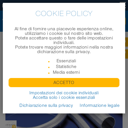
IT
COOKIE POLICY
Al fine di fornire una piacevole esperienza online,
utilizziamo i cookie sul nostro sito web.
Potete accettare questo o fare delle impostazioni
Home
|
Prodotti
|
Tubi industriali
|
METAL HOSE 375 HT
individuali.
Potete trovare maggiori informazioni nella nostra
dichiarazione sulla privacy.
METAL HOSE 375 HT
Essenziali
Statistiche
Media esterni
ACCETTO
Impostazioni dei cookie individuali
Accetta solo i cookie essenziali
Dichiarazione sulla privacy
Informazione legale