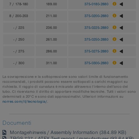
7 / 178-180
189.00
375-0180-2880
8 / 200-203
211.00
375-0200-2880
- / 225
236.00
375-0225-2880
- / 250
261.00
375-0250-2880
- / 275
286.00
375-0275-2880
- / 300
311.00
375-0300-2880
La sovrapressione e la sottopressione sono valori limite di funzionamento
raccomandati, i prodotti possono essere sottoposti a carichi maggiori su
richiesta. Il raggio di curvatura è misurato attraverso l'interno dell'arco del
tubo. Ci riserviamo il diritto di apportare modifiche tecniche. Tutti i valori sono
determinati a 20°C e sono dati approssimativi. Ulteriori informazioni su
norres.com/it/tecnologia/
.
Documenti
Montagehinweis / Assembly Information (384.89 KB)
TRGS 727 / ATEX Test report / manufacturer (93.64 KB)