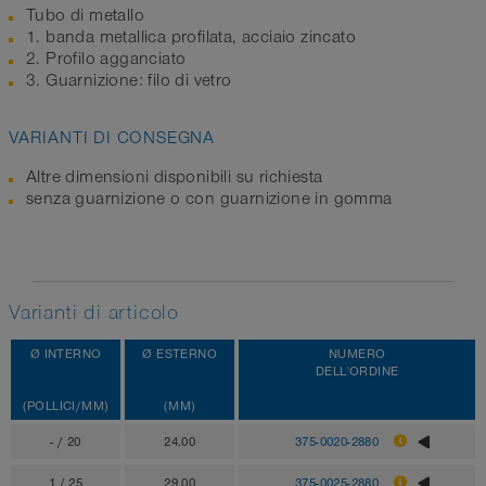
Tubo di metallo
1. banda metallica profilata, acciaio zincato
2. Profilo agganciato
3. Guarnizione: filo di vetro
VARIANTI DI CONSEGNA
Altre dimensioni disponibili su richiesta
senza guarnizione o con guarnizione in gomma
Varianti di articolo
Ø INTERNO
Ø ESTERNO
NUMERO
DELL'ORDINE
(POLLICI/MM)
(MM)
- / 20
24.00
375-0020-2880
1 / 25
29.00
375-0025-2880