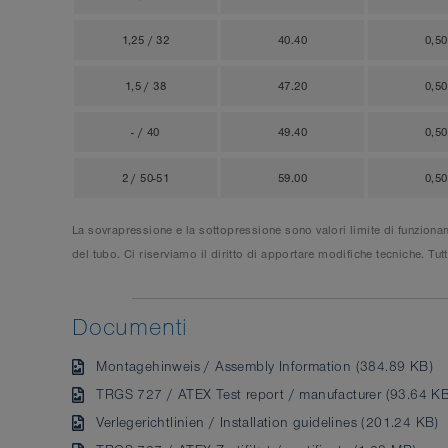
1,25 / 32
40.40
0,5
1,5 / 38
47.20
0,5
- / 40
49.40
0,5
2 / 50-51
59.00
0,5
La sovrapressione e la sottopressione sono valori limite di funzionam
del tubo. Ci riserviamo il diritto di apportare modifiche tecniche. Tu
Documenti
Montagehinweis / Assembly Information (384.89 KB)
TRGS 727 / ATEX Test report / manufacturer (93.64 KB
Verlegerichtlinien / Installation guidelines (201.24 KB)