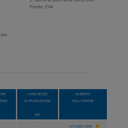
2. aprire la geometria del profilo;
Parete: EVA
ezze
ONI
LUNGHEZZE
NUMERO
ZINO
DI PRODUZIONE
DELL'ORDINE
(M)
-
373-0025-1003