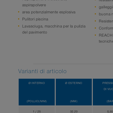
resiste
aspirapolvere
gallegg
area potenzialmente esplosiva
buona re
Pulitori piscina
Resiste
Lavasciuga, macchina per la pulizia
Conform
del pavimento
REACH i
tecnich
Varianti di articolo
Ø INTERNO
Ø ESTERNO
PRESS
DI VU
(POLLICI/MM)
(MM)
(BA
1 / 25
32.20
0,5