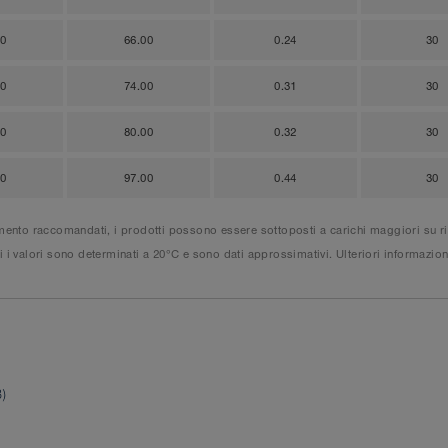
00
66.00
0.24
30
00
74.00
0.31
30
00
80.00
0.32
30
00
97.00
0.44
30
ento raccomandati, i prodotti possono essere sottoposti a carichi maggiori su richi
tti i valori sono determinati a 20°C e sono dati approssimativi. Ulteriori informazio
)