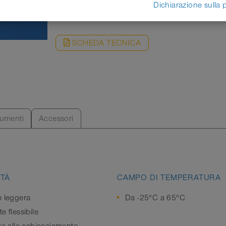
RICHIESTA
Dichiarazione sulla 
SCHEDA TECNICA
umenti
Accessori
TÀ
CAMPO DI TEMPERATURA
e leggera
Da -25°C a 65°C
e flessibile