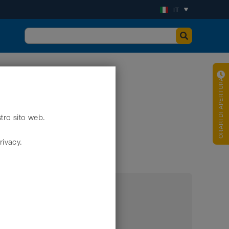
IT
ORARI DI APERTURA
stro sito web.
ivo <10⁶ Ω
rivacy.