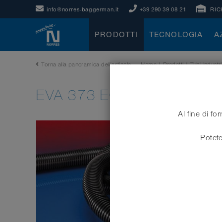
info@norres-baggerman.it
+39 290 39 08 21
RIC
PRODOTTI
TECNOLOGIA
A
Torna alla panoramica dell'articolo
Home
|
Prodotti
|
Tubi industri
EVA 373 EC
Al fine di fo
Potete