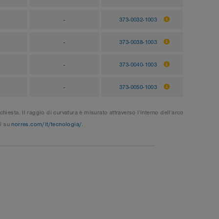
-
373-0032-1003
-
373-0038-1003
-
373-0040-1003
-
373-0050-1003
esta. Il raggio di curvatura è misurato attraverso l'interno dell'arco
ni su
norres.com/it/tecnologia/
.