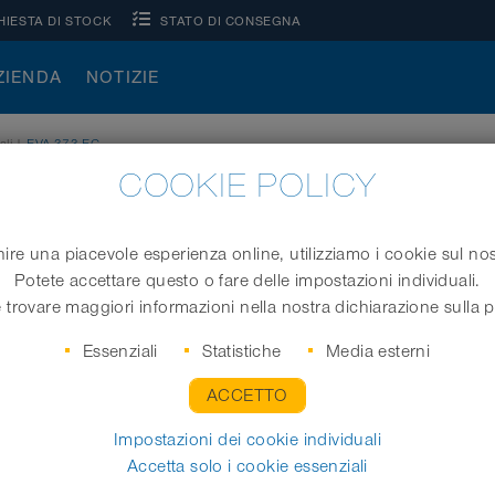
HIESTA DI STOCK
STATO DI CONSEGNA
ZIENDA
NOTIZIE
ali
|
EVA 373 EC
COOKIE POLICY
rnire una piacevole esperienza online, utilizziamo i cookie sul no
Potete accettare questo o fare delle impostazioni individuali.
Tubo per aspirapolvere, elettricamente condutt
 trovare maggiori informazioni nella nostra dichiarazione sulla p
Essenziali
Statistiche
Media esterni
ACCETTO
Ø interno (Pollici/mm)
Lunghezza
Impostazioni dei cookie individuali
Accetta solo i cookie essenziali