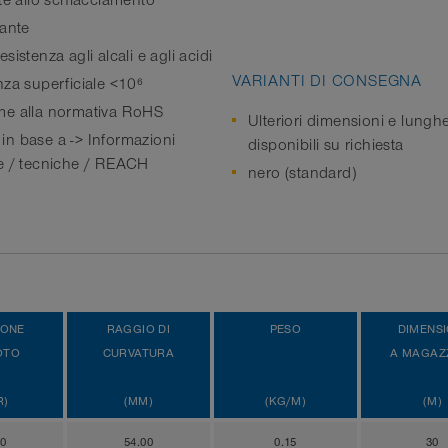
nte allo schiacciamento
iante
sistenza agli alcali e agli acidi
VARIANTI DI CONSEGNA
nza superficiale <10⁶
e alla normativa RoHS
Ulteriori dimensioni e lungh
n base a -> Informazioni
disponibili su richiesta
e / tecniche / REACH
nero (standard)
IONE
RAGGIO DI
PESO
DIMENSI
OTO
CURVATURA
A MAGAZ
R)
(MM)
(KG/M)
(M)
00
54.00
0.15
30