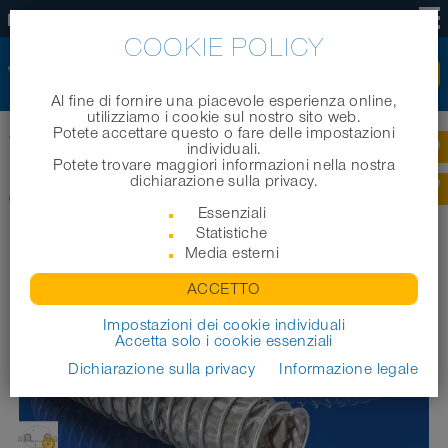
IT
COOKIE POLICY
Al fine di fornire una piacevole esperienza online,
utilizziamo i cookie sul nostro sito web.
Potete accettare questo o fare delle impostazioni
Home
|
Prodotti
|
Tubi industriali
|
CP PVC 465
individuali.
Potete trovare maggiori informazioni nella nostra
dichiarazione sulla privacy.
CP PVC 465
Essenziali
Statistiche
Media esterni
ACCETTO
Impostazioni dei cookie individuali
Accetta solo i cookie essenziali
Dichiarazione sulla privacy
Informazione legale