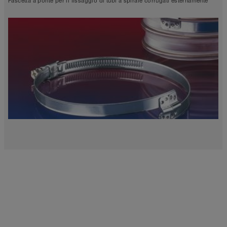
Fascetta a ponte per il fissaggio di tubi a spirale corrugati esternamente