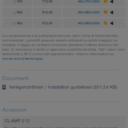
- / 700
712.00
465-0700-0000
- / 800
812.00
465-0800-0000
- / 900
912.00
465-0900-0000
La sovrapressione e la sottopressione sono valori limite di funzionamento
raccomandati, i prodotti possono essere sottoposti a carichi maggiori su
richiesta. Il raggio di curvatura è misurato attraverso l'interno dell'arco del
tubo. Ci riserviamo il diritto di apportare modifiche tecniche. Tutti i valori sono
determinati a 20°C e sono dati approssimativi. Ulteriori informazioni su
norres.com/it/tecnologia/
.
Documenti
Verlegerichtlinien / Installation guidelines (201.24 KB)
Accessori
CLAMP 212