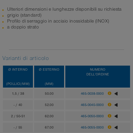
Ulteriori dimensioni e lunghezze disponibili su richiesta
grigio (standard)
Profilo di serraggio in acciaio inossidabile (INOX)
a doppio strato
Varianti di articolo
Ø INTERNO
Ø ESTERNO
NUMERO
DELL'ORDINE
(POLLICI/MM)
(MM)
1,5 / 38
50.00
465-0038-0000
- / 40
52.00
465-0040-0000
2 / 50-51
62.00
465-0050-0000
- / 55
67.00
465-0055-0000