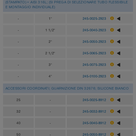
(STAMPATO) = AISI 316L; (SI PREGA DI SELEZIONARE TUBO FLESSIBILE
E MONTAGGIO INDIVIDUALE)
-
1"
245-0025-2923
-
1 1/2"
245-0040-2923
-
2"
245-0050-2923
-
2 1/2"
245-0065-2923
-
3"
245-0075-2923
-
4"
245-0100-2923
ACCESSORI COORDINATI; GUARNIZIONE DIN 32676; SILICONE BIANCO
25
-
245-0025-8912
32
-
245-0032-8912
40
-
245-0040-8912
50
-
245-0050-8912