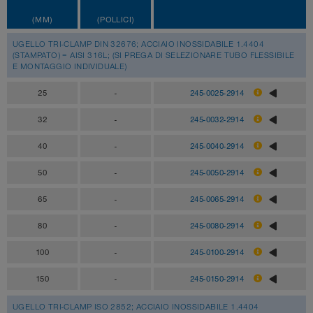
(MM)
(POLLICI)
UGELLO TRI-CLAMP DIN 32676; ACCIAIO INOSSIDABILE 1.4404
(STAMPATO) = AISI 316L; (SI PREGA DI SELEZIONARE TUBO FLESSIBILE
E MONTAGGIO INDIVIDUALE)
25
-
245-0025-2914
32
-
245-0032-2914
40
-
245-0040-2914
50
-
245-0050-2914
65
-
245-0065-2914
80
-
245-0080-2914
100
-
245-0100-2914
150
-
245-0150-2914
UGELLO TRI-CLAMP ISO 2852; ACCIAIO INOSSIDABILE 1.4404