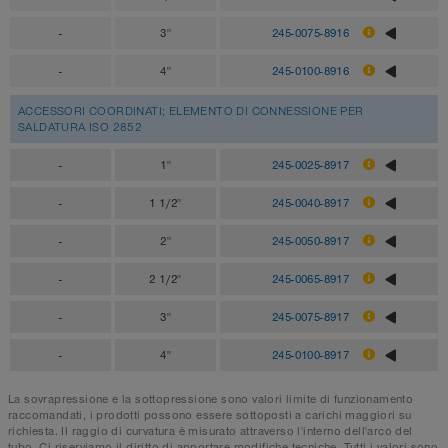
-
3"
245-0075-8916
-
4"
245-0100-8916
ACCESSORI COORDINATI; ELEMENTO DI CONNESSIONE PER
SALDATURA ISO 2852
-
1"
245-0025-8917
-
1 1/2"
245-0040-8917
-
2"
245-0050-8917
-
2 1/2"
245-0065-8917
-
3"
245-0075-8917
-
4"
245-0100-8917
La sovrapressione e la sottopressione sono valori limite di funzionamento
raccomandati, i prodotti possono essere sottoposti a carichi maggiori su
richiesta. Il raggio di curvatura è misurato attraverso l'interno dell'arco del
tubo. Ci riserviamo il diritto di apportare modifiche tecniche. Tutti i valori sono