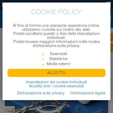
IT
COOKIE POLICY
Al fine di fornire una piacevole esperienza online,
utilizziamo i cookie sul nostro sito web.
Potete accettare questo o fare delle impostazioni
Home
|
Prodotti
|
Tubi industriali
|
CONNECT TRI-CLAMP FITTING 245
individuali.
Potete trovare maggiori informazioni nella nostra
dichiarazione sulla privacy.
CONNECT TRI-CLAMP FITTING 245
Essenziali
Statistiche
Media esterni
ACCETTO
Impostazioni dei cookie individuali
Accetta solo i cookie essenziali
Dichiarazione sulla privacy
Informazione legale