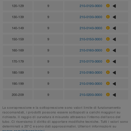
120-129
9
210-0120-0000
130-139
9
210-0130-0000
140-149
9
210-0140-0000
150-159
9
210-0150-0000
160-169
9
210-0160-0000
170-179
9
210-0170-0000
180-189
9
210-0180-0000
190-199
9
210-0190-0000
200-209
9
210-0200-0000
La sovrapressione e la sottopressione sono valori limite di funzionamento
raccomandati, i prodotti possono essere sottoposti a carichi maggiori su
richiesta. Il raggio di curvatura è misurato attraverso l'interno dell'arco del
tubo. Ci riserviamo il diritto di apportare modifiche tecniche. Tutti i valori sono
determinati a 20°C e sono dati approssimativi. Ulteriori informazioni su