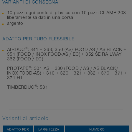
VARIANTI DI CONSEGNA
10 pezzi ogni ponte di plastica con 10 pezzi CLAMP 208
liberamente saldati in una borsa
argento
ADATTO PER TUBO FLESSIBILE
®
AIRDUC
: 341 + 363; 350 (AS/ FOOD-AS / AS BLACK +
351 (FOOD / INOX FOOD-AS / EC) + 352 SE RAILWAY +
362 (FOOD / EC)
®
PROTAPE
: 301 AS + 330 (FOOD / AS / AS BLACK/
INOX FOOD-AS) + 310 + 320 + 321 + 332 + 370 + 371 +
371 HT
®
TIMBERDUC
: 531
Varianti di articolo
ADATTO PER
LARGHEZZA
NUMERO