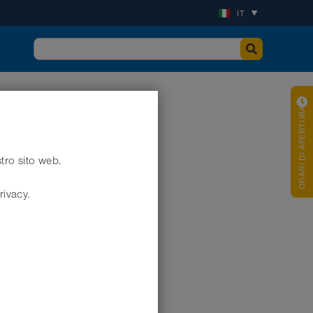
IT
ORARI DI APERTURA
stro sito web.
rivacy.