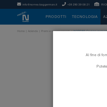
info@norres-baggerman.it
+39 290 39 08 21
RIC
PRODOTTI
TECNOLOGIA
A
Home
|
Azienda
|
Premi e riconoscimenti
|
NORRES Gruppe verzeichn
Al fine di fo
Potete