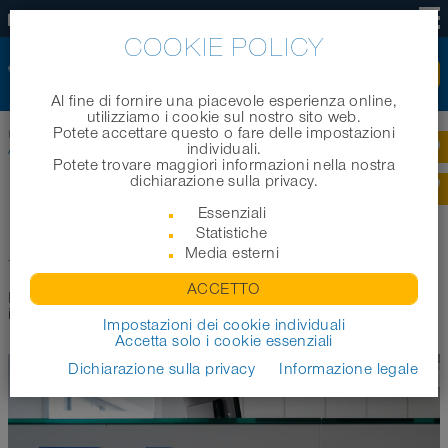
IT
COOKIE POLICY
Al fine di fornire una piacevole esperienza online,
utilizziamo i cookie sul nostro sito web.
Potete accettare questo o fare delle impostazioni
Home
|
Azienda
|
Lavoro e carriera
|
Junior Verkäufer im technischen
individuali.
Außendienst (w/m/d) für die Rhein-Ruhr Metropole
Potete trovare maggiori informazioni nella nostra
dichiarazione sulla privacy.
Essenziali
Statistiche
Media esterni
Tour dell'azienda
ACCETTO
Date un'occhiata dietro il sipario. Di seguito troverete alcune
immagini dei nostri luoghi di lavoro. Buon divertimento!
Impostazioni dei cookie individuali
Accetta solo i cookie essenziali
Dichiarazione sulla privacy
Informazione legale