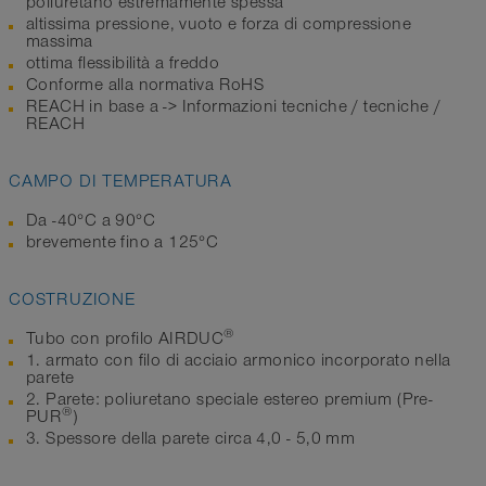
poliuretano estremamente spessa
altissima pressione, vuoto e forza di compressione
massima
ottima flessibilità a freddo
Conforme alla normativa RoHS
REACH in base a -> Informazioni tecniche / tecniche /
REACH
CAMPO DI TEMPERATURA
Da -40°C a 90°C
brevemente fino a 125°C
COSTRUZIONE
®
Tubo con profilo AIRDUC
1. armato con filo di acciaio armonico incorporato nella
parete
2. Parete: poliuretano speciale estereo premium (Pre-
®
PUR
)
3. Spessore della parete circa 4,0 - 5,0 mm