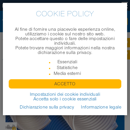
IT
COOKIE POLICY
Al fine di fornire una piacevole esperienza online,
utilizziamo i cookie sul nostro sito web.
Potete accettare questo o fare delle impostazioni
®
Home
|
Prodotti
|
Tubi industriali
|
AIRDUC
PUR 357 VAC-TRUCK
individuali.
Potete trovare maggiori informazioni nella nostra
dichiarazione sulla privacy.
®
AIRDUC
PUR 357 VAC-TRUCK
Essenziali
Statistiche
Media esterni
ACCETTO
Impostazioni dei cookie individuali
Accetta solo i cookie essenziali
Dichiarazione sulla privacy
Informazione legale