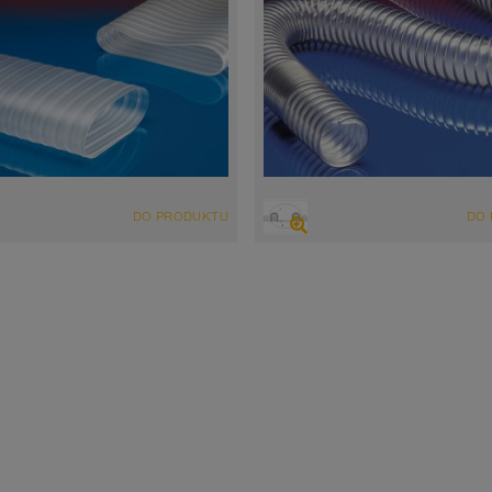
LĄD
PRZEGLĄD
DO PRODUKTU
DO
oliuretanowy odporny na ścieranie
Poliuretanowy wąż wyciągowo-
nadmuchowy odporny na ściera
atyczny < 10⁹ Ω
średnice do Ø 1.000 mm
y z normą FDA i UE
zgodny z normą FDA i UE
ść ścianki 1,0mm
-40°C do 90°C (125°C)
 do 90°C (125°C)