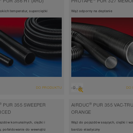
PUR 356 HT (XHD)
PROTAPE
PUR 327 MEMO
odzący prąd elektryczny <10³ Ω
Grubość ścianki 2,0-2,5mm
kich temperatur, superciężki
Wąż odporny na deptanie
ść ścianki 1,4mm
przewodzący prąd elektryczny <
 do 90°C
-40°C do 90°C
LĄD
PRZEGLĄD
DO PRODUKTU
DO
emalnie odporny na ścieranie wąż
Wąż wyciągowo-przesyłowy odp
gowo-przesyłowy, wąż
ścieranie, wąż poliuretanowy
®
®
PUR 355 SWEEPER
AIRDUC
PUR 355 VAC-TR
retanowy
Grubość ścianki ok. 0,6 mm
RCED
ORANGE
ść ścianki 2,0-2,5mm
-40°C do 90°C (125°C)
azdów komunalnych, ciężki i
Wąż do pojazdów ssących, ciężki i w
 do 125°C (150°C)
, pofałdowanie do wewnątrz
bardzo elastyczny