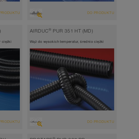
PRZEGLĄD
 PRODUKTU
DO PRODUKTU
dporny
ekstremalnie odporny na ścieranie wąż
sowań +
wyciągowo-nadmuchowy + wąż do wielu
®
)
AIRDUC
PUR 351 HT (MD)
zastosowań + wąż uniwersalny
 ciężki
Wąż do wysokich temperatur, średnio ciężki
antystatyczny < 10⁹ Ω
Grubość ścianki 2,0-2,5mm
-40°C do 90°C (125°C)
PRZEGLĄD
 PRODUKTU
DO PRODUKTU
Wąż wyciągowo-przesyłowy odporny na
ie
ścieranie, wąż poliuretanowy
®