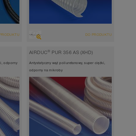
PRZEGLĄD
 PRODUKTU
DO PRODUKTU
Wąż wyciągowo-nadmuchowy, odporny
na ścieranie wąż do wielu zastosowań +
dporny
®
AIRDUC
PUR 356 AS (XHD)
wąż uniwersalny
sowań +
ki, odporny
Antystatyczny wąż poliuretanowy, super ciężki,
antistatic ok. 10⁹ Ω
odporny na mikroby
Grubość ścianki 0,9mm
-40°C do 90°C (125°C)