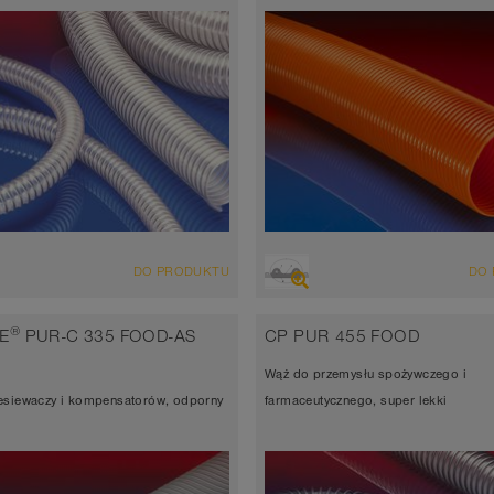
LĄD
PRZEGLĄD
DO PRODUKTU
DO
yciągowo-przesyłowy odporny na
Wąż wyciągowo-przesyłowy odp
anie, wąż poliuretanowy
ścieranie, wąż poliuretanowy
®
E
PUR-C 335 FOOD-AS
CP PUR 455 FOOD
ść ścianki 1,5-1,8mm
Grubość ścianki 2,5mm
Wąż do przemysłu spożywczego i
 do 90°C (125°C)
-40°C do 90°C (125°C)
esiewaczy i kompensatorów, odporny
farmaceutycznego, super lekki