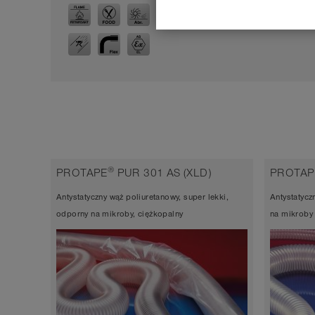
Ø WE
®
PROTAPE
PUR 301 AS (XLD)
PROTAP
Antystatyczny wąż poliuretanowy, super lekki,
Antystatycz
odporny na mikroby, ciężkopalny
na mikroby 