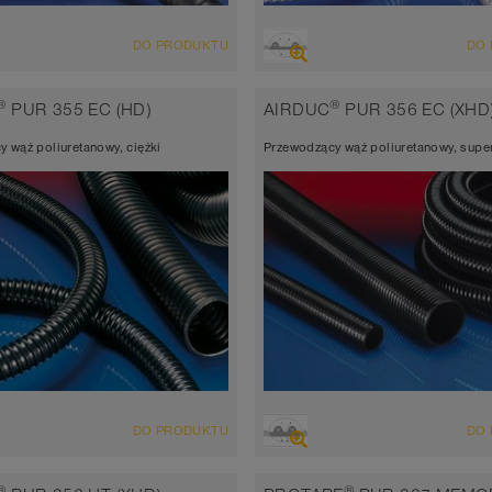
LĄD
PRZEGLĄD
DO PRODUKTU
DO
yciągowo-nadmuchowy, odporny
Wąż wyciągowo-nadmuchowy, o
ieranie wąż do wielu zastosowań +
na ścieranie wąż do wielu zasto
®
®
PUR 355 EC (HD)
AIRDUC
PUR 356 EC (XHD
niwersalny
wąż uniwersalny
 wąż poliuretanowy, ciężki
Przewodzący wąż poliuretanowy, super
atyczny < 10⁹ Ω
antystatyczny < 10⁹ Ω
ść ścianki ok. 0,7 mm
Grubość ścianki 1,5mm
 do 90°C (125°C)
-40°C do 90°C (125°C)
LĄD
PRZEGLĄD
DO PRODUKTU
DO
yciągowo-nadmuchowy, odporny
Wąż wyciągowo-nadmuchowy,
eranie
ekstremalnie odporny na ścieran
®
®