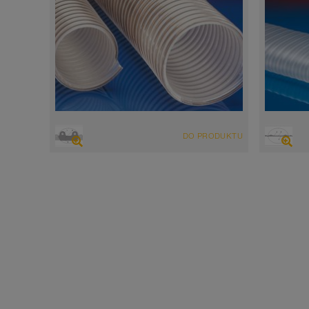
PRZEGLĄD
PRZEG
DO PRODUKTU
ekstremalnie odporny na ścieranie wąż
Wąż p
wyciągowo-przesyłowy, wąż
antyst
poliuretanowy
zgodn
Grubość ścianki 4-5mm
Grubo
-40°C do 90°C (125°C)
-40°C