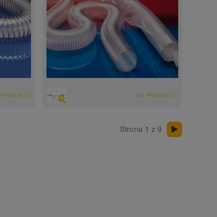
PRZEGLĄD
 PRODUKTU
DO PRODUKTU
Wąż wyciągowo-przesyłowy odporny na
nie
ścieranie, wąż poliuretanowy
Strona 1 z 9
zgodny z normą FDA i UE
Grubość ścianki 0,4mm
-40°C do 90°C (125°C)