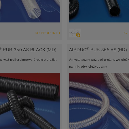
LĄD
PRZEGLĄD
DO PRODUKTU
DO
yciągowo-nadmuchowy, odporny
antystatyczny < 10⁹ Ω
ieranie wąż do wielu zastosowań +
Wąż wyciągowo-nadmuchowy, o
®
®
PUR 350 AS BLACK (MD)
AIRDUC
PUR 355 AS (HD)
niwersalny
na ścieranie wąż do wielu zasto
ny wąż poliuretanowy, średnio ciężki,
Antystatyczny wąż poliuretanowy, cięż
atyczny < 10⁹ Ω
wąż uniwersalny
na mikroby, ciężkopalny
ść ścianki ok. 0,6 mm
Grubość ścianki ok. 0,6 mm
 do 90°C (125°C)
-40°C do 90°C (125°C)