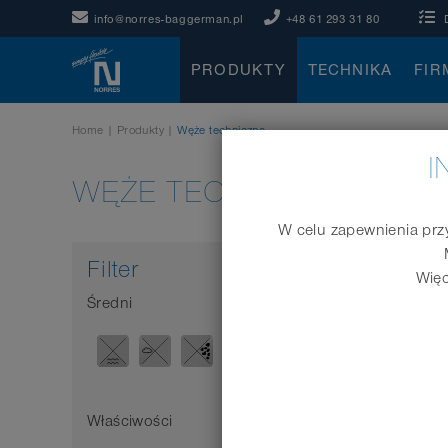
info@norres-baggerman.pl
+48 61 293 31 80
PRODUKTY
TECHNIKA
FIR
Home
|
Produkty
|
Węże techniczne
I
WĘŻE TECHNICZNE
W celu zapewnienia przy
Filter
Więc
Średni
Marka
MARK
Właściwości
Ø wewnę