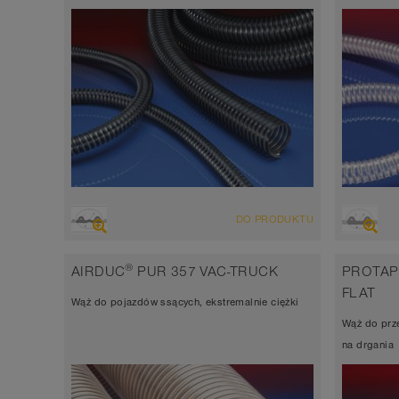
PRZEGLĄD
PRZEG
DO PRODUKTU
Wąż wyciągowo-przesyłowy odporny na
Wąż w
ścieranie, wąż poliuretanowy
ścier
®
AIRDUC
PUR 357 VAC-TRUCK
PROTAP
Grubość ścianki 1,5mm
Grubo
FLAT
Wąż do pojazdów ssących, ekstremalnie ciężki
-40°C do 90°C (125°C)
-40°C
Wąż do prz
na drgania