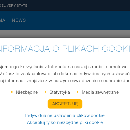
DELIVERY STATE
MA
NEWS
NFORMACJA O PLIKACH COOK
jemnego korzystania z Internetu na naszej stronie internetowe
Możesz to zaakceptować lub dokonać indywidualnych ustawień
ej informacji znajdziesz w naszym oświadczeniu o ochronie da
Max. temperatura (°C)
Niezbędne
Statystyka
Media zewnętrzne
A
MAX. TEMPERATURA (°C)
AKCEPTUJĘ
Indywidualne ustawienia plików cookie
trzna
Aplikacja
Akceptuj tylko niezbędne pliki cookie