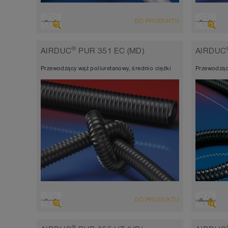
PRZEGLĄD
PRZEG
DO PRODUKTU
Wąż wyciągowo-nadmuchowy, odporny
Wąż w
na ścieranie wąż do wielu zastosowań +
na śc
®
AIRDUC
PUR 351 EC (MD)
AIRDUC
wąż uniwersalny
wąż u
Przewodzący wąż poliuretanowy, średnio ciężki
Przewodzący
antystatyczny < 10⁹ Ω
antyst
Grubość ścianki ok. 0,7 mm
Grubo
-40°C do 90°C (125°C)
-40°C
PRZEGLĄD
PRZEG
DO PRODUKTU
Wąż wyciągowo-nadmuchowy, odporny
Wąż w
na ścieranie
na ści
®