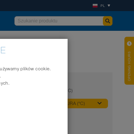
PL
IE
OPENING HOURS
j używamy plików cookie.
.
nych.
Min. temperatura (°C)
MIN. TEMPERATURA (°C)