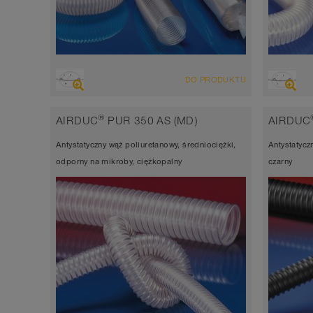
PRZEGLĄD
PRZEG
DO PRODUKTU
Wąż wyciągowo-nadmuchowy, odporny
Wąż w
na ścieranie wąż do wielu zastosowań +
na śc
®
AIRDUC
PUR 350 AS (MD)
AIRDUC
wąż uniwersalny
wąż u
Antystatyczny wąż poliuretanowy, średniociężki,
Antystatycz
antystatyczny < 10⁹ Ω
antyst
odporny na mikroby, ciężkopalny
czarny
Grubość ścianki 0,4mm
Grubo
-40°C do 90°C (125°C)
-40°C