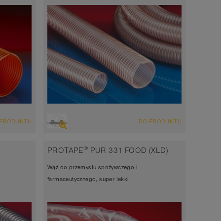
PRZEGLĄD
 PRODUKTU
DO PRODUKTU
orny na
Wąż wyciągowo-przesyłowy odporny na
ścieranie, wąż poliuretanowy
®
PROTAPE
PUR 331 FOOD (XLD)
Grubość ścianki 2,5mm
Wąż do przemysłu spożywczego i
-40°C do 90°C (125°C)
farmaceutycznego, super lekki