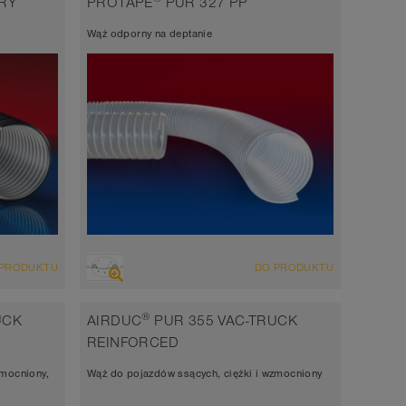
RY
PROTAPE
PUR 327 PP
Grubość ścianki 1,0mm
Wąż odporny na deptanie
10³ Ω
-40°C do 125°C (150°C)
PRZEGLĄD
 PRODUKTU
DO PRODUKTU
orny na
Wąż wyciągowo-przesyłowy odporny na
ścieranie, wąż poliuretanowy
®
UCK
AIRDUC
PUR 355 VAC-TRUCK
Grubość ścianki 0,4mm
REINFORCED
antistatic ok. 10⁹ Ω
zmocniony,
Wąż do pojazdów ssących, ciężki i wzmocniony
-40°C do 90°C