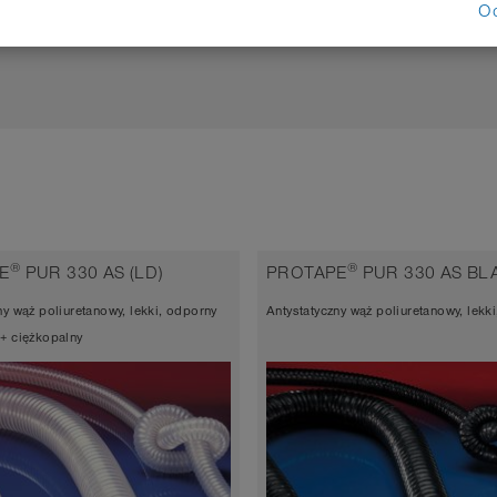
O
WNĘTRZNA
APLIKACJA
®
®
E
PUR 330 AS (LD)
PROTAPE
PUR 330 AS BLA
ny wąż poliuretanowy, lekki, odporny
Antystatyczny wąż poliuretanowy, lekki
+ ciężkopalny