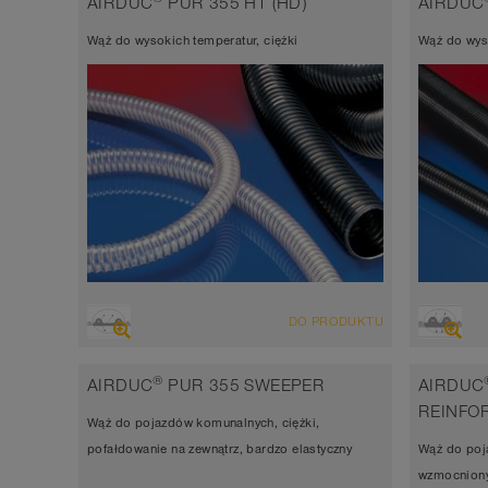
AIRDUC
PUR 355 HT (HD)
AIRDUC
przewodzący prąd elektryczny <10³ Ω
przew
Wąż do wysokich temperatur, ciężki
Wąż do wyso
Grubość ścianki ok. 0,7 mm
Grubo
-40°C do 90°C
-40°C
PRZEGLĄD
PRZEG
DO PRODUKTU
Wąż wyciągowo-przesyłowy odporny na
ekstr
ścieranie, wąż poliuretanowy
wycią
®
AIRDUC
PUR 355 SWEEPER
AIRDUC
poliu
Grubość ścianki 1,5mm
REINFO
Wąż do pojazdów komunalnych, ciężki,
Grubo
-40°C do 125°C (150°C)
pofałdowanie na zewnątrz, bardzo elastyczny
Wąż do poj
-40°C
wzmocniony