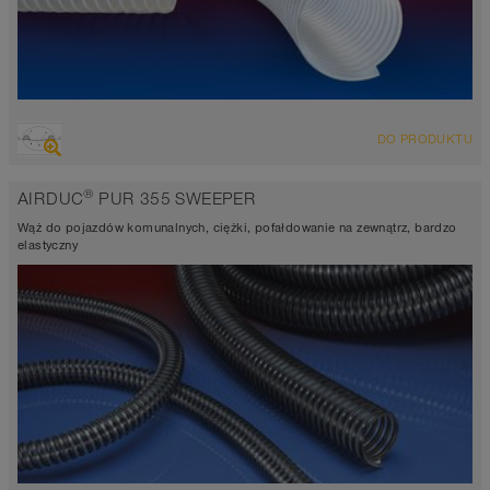
PRZEGLĄD
DO PRODUKTU
Wąż wyciągowo-przesyłowy odporny na ścieranie, wąż
poliuretanowy
®
AIRDUC
PUR 355 SWEEPER
Grubość ścianki 0,4mm
antistatic ok. 10⁹ Ω
Wąż do pojazdów komunalnych, ciężki, pofałdowanie na zewnątrz, bardzo
-40°C do 90°C
elastyczny