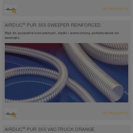
PRZEGLĄD
DO PRODUKTU
Wąż wyciągowo-przesyłowy odporny na ścieranie, wąż
poliuretanowy
®
AIRDUC
PUR 355 SWEEPER REINFORCED
Grubość ścianki 1,5mm
-40°C do 90°C (125°C)
Wąż do pojazdów komunalnych, ciężki i wzmocniony, pofałdowanie do
wewnątrz
PRZEGLĄD
DO PRODUKTU
Wąż wyciągowo-przesyłowy odporny na ścieranie, wąż
poliuretanowy
®
AIRDUC
PUR 355 VAC-TRUCK ORANGE
Grubość ścianki 1,5-1,8mm