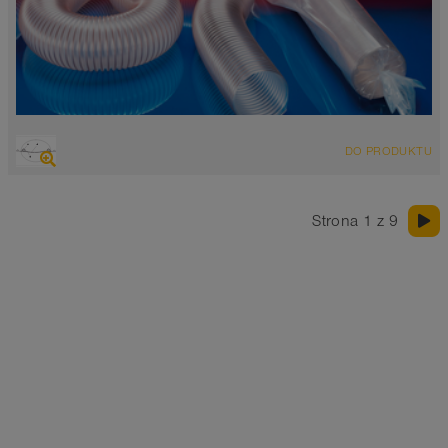
PRZEGLĄD
DO PRODUKTU
Wąż wyciągowo-przesyłowy odporny na ścieranie, wąż
poliuretanowy
zgodny z normą FDA i UE
Strona 1 z 9
Grubość ścianki 0,4mm
-40°C do 90°C (125°C)