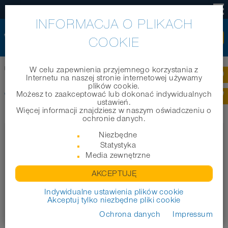
PL
INFORMACJA O PLIKACH
COOKIE
Home
|
Produkty
|
Węże techniczne
W celu zapewnienia przyjemnego korzystania z
Internetu na naszej stronie internetowej używamy
plików cookie.
WĘŻE TECHNICZNE
Możesz to zaakceptować lub dokonać indywidualnych
ustawień.
Więcej informacji znajdziesz w naszym oświadczeniu o
ochronie danych.
Niezbędne
Filter
Statystyka
Średni
Media zewnętrzne
AKCEPTUJĘ
Indywidualne ustawienia plików cookie
Akceptuj tylko niezbędne pliki cookie
Marka
Ochrona danych
Impressum