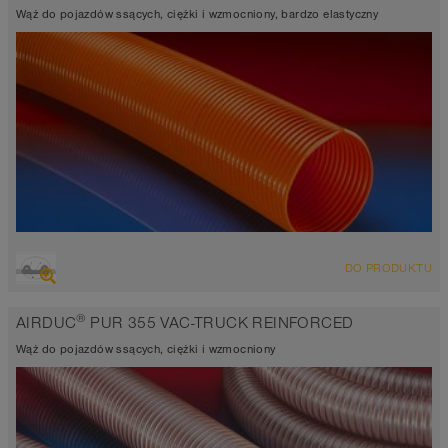
-40°C do 90°C (125°C)
Wąż do pojazdów ssących, ciężki i wzmocniony, bardzo elastyczny
PRZEGLĄD
DO PRODUKTU
Wąż wyciągowo-przesyłowy odporny na ścieranie, wąż
poliuretanowy
®
AIRDUC
PUR 355 VAC-TRUCK REINFORCED
Grubość ścianki 2,5mm
-40°C do 90°C (125°C)
Wąż do pojazdów ssących, ciężki i wzmocniony