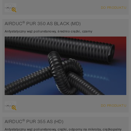
PRZEGLĄD
DO PRODUKTU
Wąż wyciągowo-nadmuchowy, odporny na ścieranie wąż do wielu
zastosowań + wąż uniwersalny
®
AIRDUC
PUR 350 AS BLACK (MD)
antystatyczny < 10⁹ Ω
Grubość ścianki ok. 0,7 mm
Antystatyczny wąż poliuretanowy, średnio ciężki, czarny
-40°C do 90°C (125°C)
PRZEGLĄD
DO PRODUKTU
Wąż wyciągowo-nadmuchowy, odporny na ścieranie wąż do wielu
zastosowań + wąż uniwersalny
®
AIRDUC
PUR 355 AS (HD)
antystatyczny < 10⁹ Ω
Grubość ścianki ok. 0,7 mm
Antystatyczny wąż poliuretanowy, ciężki, odporny na mikroby, ciężkopalny