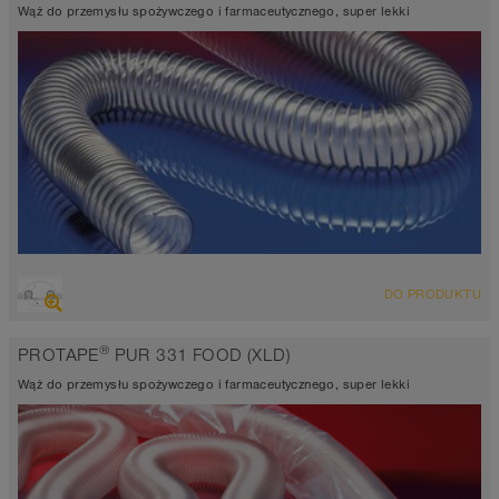
Grubość ścianki 1,0mm
Wąż do przemysłu spożywczego i farmaceutycznego, super lekki
-40°C do 90°C (125°C)
PRZEGLĄD
DO PRODUKTU
Poliuretanowy wąż wyciągowo-nadmuchowy odporny na ścieranie
średnice do Ø 1.000 mm
®
PROTAPE
PUR 331 FOOD (XLD)
zgodny z normą FDA i UE
-40°C do 90°C (125°C)
Wąż do przemysłu spożywczego i farmaceutycznego, super lekki