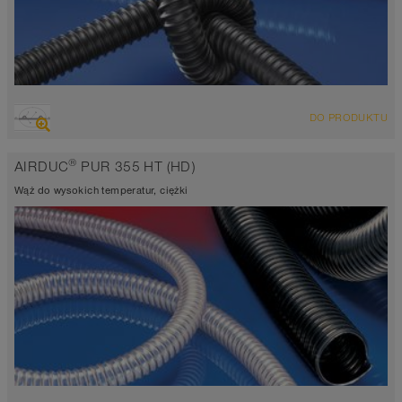
PRZEGLĄD
DO PRODUKTU
Wąż wyciągowo-przesyłowy odporny na ścieranie, wąż
poliuretanowy
®
AIRDUC
PUR 355 HT (HD)
Grubość ścianki 1,0mm
-40°C do 125°C (150°C)
Wąż do wysokich temperatur, ciężki