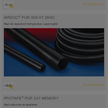
PRZEGLĄD
DO PRODUKTU
Wąż wyciągowo-przesyłowy odporny na ścieranie, wąż
poliuretanowy
®
AIRDUC
PUR 356 HT (XHD)
Grubość ścianki 1,5mm
-40°C do 125°C (150°C)
Wąż do wysokich temperatur, superciężki
PRZEGLĄD
DO PRODUKTU
ekstremalnie odporny na ścieranie wąż wyciągowo-przesyłowy, wąż
poliuretanowy
®
PROTAPE
PUR 327 MEMORY
Grubość ścianki 2,0-2,5mm
-40°C do 125°C (150°C)
Wąż odporny na deptanie