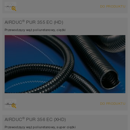
PRZEGLĄD
DO PRODUKTU
Wąż wyciągowo-nadmuchowy, odporny na ścieranie
przewodzący prąd elektryczny <10³ Ω
®
AIRDUC
PUR 355 EC (HD)
Grubość ścianki ok. 0,7 mm
-40°C do 90°C
Przewodzący wąż poliuretanowy, ciężki
PRZEGLĄD
DO PRODUKTU
Wąż wyciągowo-nadmuchowy, odporny na ścieranie
przewodzący prąd elektryczny <10³ Ω
®
AIRDUC
PUR 356 EC (XHD)
Grubość ścianki 1,4mm
-40°C do 90°C
Przewodzący wąż poliuretanowy, super ciężki