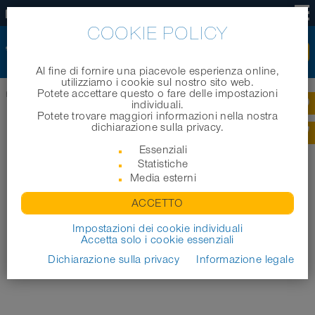
IT
COOKIE POLICY
Al fine di fornire una piacevole esperienza online,
utilizziamo i cookie sul nostro sito web.
Potete accettare questo o fare delle impostazioni
Home
|
Notizie
|
NORRES unterstützt Arche Noah
individuali.
Potete trovare maggiori informazioni nella nostra
dichiarazione sulla privacy.
Essenziali
Statistiche
Media esterni
ACCETTO
Impostazioni dei cookie individuali
Accetta solo i cookie essenziali
Dichiarazione sulla privacy
Informazione legale