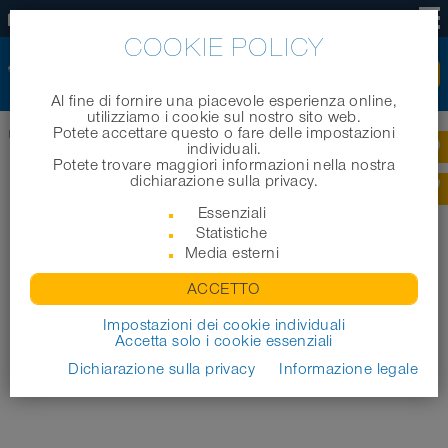
IT
COOKIE POLICY
Al fine di fornire una piacevole esperienza online,
utilizziamo i cookie sul nostro sito web.
Potete accettare questo o fare delle impostazioni
Home
|
Notizie
|
Archivio 2020
|
NORRES acquires Dutch Baggerman Group
individuali.
Potete trovare maggiori informazioni nella nostra
dichiarazione sulla privacy.
Essenziali
Statistiche
Media esterni
ACCETTO
Impostazioni dei cookie individuali
Accetta solo i cookie essenziali
Dichiarazione sulla privacy
Informazione legale