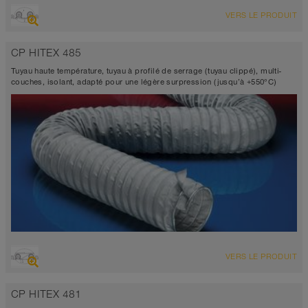
VUE D'ENSEMBLE
VERS LE PRODUIT
Tuyau d’aspiration
Diamètre jusqu’à 1.000 mm
CP HITEX 485
-60°C à 450°C (500°C)
Tuyau haute température, tuyau à profilé de serrage (tuyau clippé), multi-
couches, isolant, adapté pour une légère surpression (jusqu’à +550°C)
VUE D'ENSEMBLE
VERS LE PRODUIT
Tuyau d’aspiration
Diamètre jusqu’à 1.000 mm
CP HITEX 481
-60°C à 500°C (550°C)