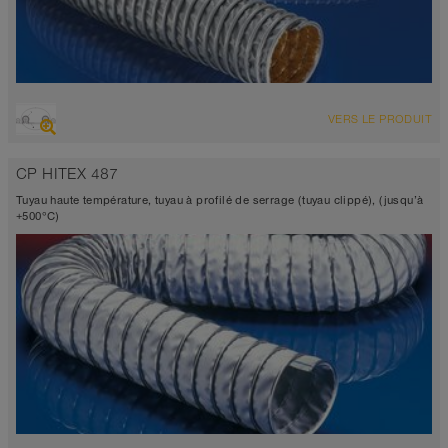
VUE D'ENSEMBLE
VERS LE PRODUIT
Tuyau d’aspiration + tuyau de refoulement
Diamètre jusqu’à 1.000 mm
CP HITEX 487
-60°C à 400°C
Tuyau haute température, tuyau à profilé de serrage (tuyau clippé), (jusqu’à
+500°C)