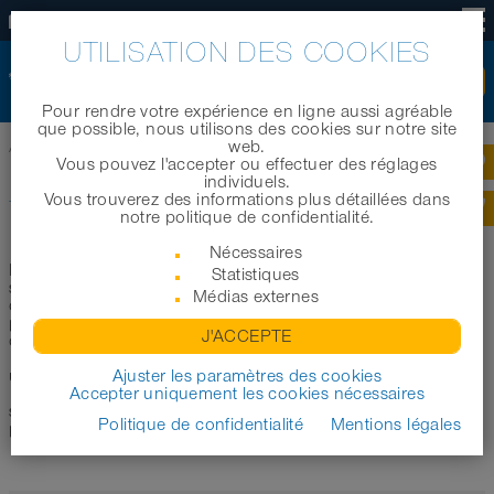
FR
UTILISATION DES COOKIES
Pour rendre votre expérience en ligne aussi agréable
que possible, nous utilisons des cookies sur notre site
web.
Accueil
|
Produits
|
Notre secteurs d'application
|
Tuyaux de gaz d'échappement
Vous pouvez l'accepter ou effectuer des réglages
individuels.
Vous trouverez des informations plus détaillées dans
TUYAUX DE GAZ D'ÉCHAPPEMENT
notre politique de confidentialité.
Nécessaires
Dans cette section, nous souhaitons vous aider à
Statistiques
sélectionner le tuyau ou la gaine approprié pour l´extraction
Médias externes
de gaz d´échappement. Dans ce qui suit, nous vous
proposons une sélection de tuyaux et gaines les plus
J'ACCEPTE
couramment utilisés pour l´extraction de gaz d
´échappement. Les produits listés ici sont compatibles pour
un usage dans des ateliers de mesure de gaz d
Ajuster les paramètres des cookies
´échappement, sur des bancs d´essais moteurs et dans des
Accepter uniquement les cookies nécessaires
systèmes d´échappement dans le secteur automobile. Pour
Politique de confidentialité
Mentions légales
plus d´informations sur notre gamme de tuyaux et gaines d
´extraction de gaz d´échappement, voir ci-dessous.