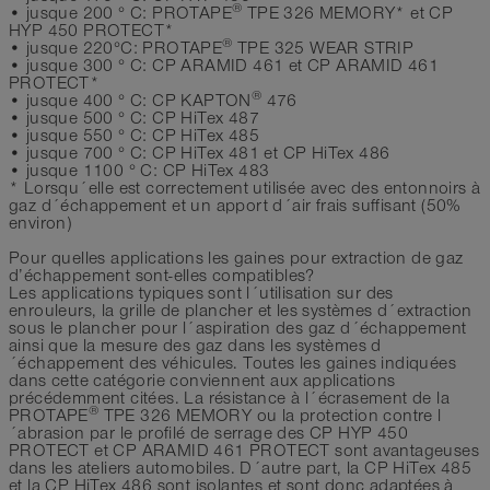
®
• jusque 200 ° C: PROTAPE
TPE 326 MEMORY* et CP
HYP 450 PROTECT*
®
• jusque 220°C: PROTAPE
TPE 325 WEAR STRIP
• jusque 300 ° C: CP ARAMID 461 et CP ARAMID 461
PROTECT*
®
• jusque 400 ° C: CP KAPTON
476
• jusque 500 ° C: CP HiTex 487
• jusque 550 ° C: CP HiTex 485
• jusque 700 ° C: CP HiTex 481 et CP HiTex 486
• jusque 1100 ° C: CP HiTex 483
* Lorsqu´elle est correctement utilisée avec des entonnoirs à
gaz d´échappement et un apport d´air frais suffisant (50%
environ)
Pour quelles applications les gaines pour extraction de gaz
d’échappement sont-elles compatibles?
Les applications typiques sont l´utilisation sur des
enrouleurs, la grille de plancher et les systèmes d´extraction
sous le plancher pour l´aspiration des gaz d´échappement
ainsi que la mesure des gaz dans les systèmes d
´échappement des véhicules. Toutes les gaines indiquées
dans cette catégorie conviennent aux applications
précédemment citées. La résistance à l´écrasement de la
®
PROTAPE
TPE 326 MEMORY ou la protection contre l
´abrasion par le profilé de serrage des CP HYP 450
PROTECT et CP ARAMID 461 PROTECT sont avantageuses
dans les ateliers automobiles. D´autre part, la CP HiTex 485
et la CP HiTex 486 sont isolantes et sont donc adaptées à