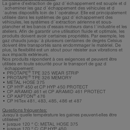
La gaine d’extraction de gaz d´échappement est souple et d
´acheminer les gaz d´échappement des véhicules et d
´autres dispositifs loin de l´opérateur. Elle est principalement
utilisée dans les systèmes de gaz d´échappement des
véhicules, les systèmes d´extraction aérienne et sous-
plancher et les bancs d’essais moteurs dans l´industrie et les
ateliers. Afin de garantir une utilisation fluide et optimale, les
produits doivent avoir certaines propriétés. Par exemple, les
gaz chauds jusqu´à plusieurs centaines de degrés Celsius
doivent être transportés sans endommager le matériel. De
plus, la flexibilité est un atout pour résister aux vibrations et
aux impacts extérieurs.
Nos produits répondent à ces exigences et peuvent être
utilisés en toute sécurité pour le transport de gaz d
´échappement:
®
• PROTAPE
TPE 325 WEAR STRIP
®
• PROTAPE
TPE 326 MEMORY
• METAL HOSE 375
• CP HYP 450 et CP HYP 450 PROTECT
• CP ARAMID 461 et CP ARAMID 461 PROTECT
®
• CP KAPTON
476
• CP HiTex 481, 483, 485, 486 et 487
Questions fréquentes:
Jusqu’à quelle température les gaines peuvent-elles être
utilisées?
• jusque 120 ° C: METAL HOSE 375
• jusque 170 ° C: CP HYP 450