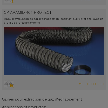
Tuyau d’aspiration + tuyau de refoulement
Diamètre jusqu’à 1.000 mm
CP ARAMID 461 PROTECT
-60°C à 260°C (300°C)
Tuyau d’évacuation de gaz d’échappement, résistant aux vibrations, avec un
profil de protection externe
VUE D'ENSEMBLE
VERS LE PRODUIT
Tuyau d’aspiration
Jusqu’à 300°C
Gaines pour extraction de gaz d‘échappement
Applications et propriétés: