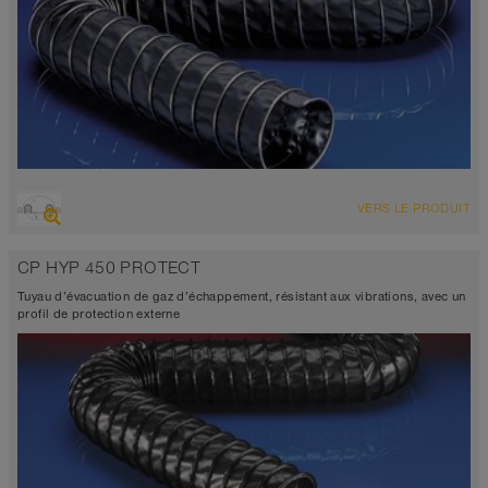
VUE D'ENSEMBLE
VERS LE PRODUIT
Tuyau d’aspiration + tuyau de refoulement
Diamètre jusqu’à 1.000 mm
CP HYP 450 PROTECT
-40°C à 170°C
Tuyau d’évacuation de gaz d’échappement, résistant aux vibrations, avec un
profil de protection externe