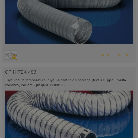
VUE D'ENSEMBLE
VERS LE PRODUIT
Tuyau d’aspiration + tuyau de refoulement
-60°C à 650°C (700°C)
CP HITEX 483
Tuyau haute température, tuyau à profilé de serrage (tuyau clippé), multi-
couches, isolant, (jusqu’à +1100°C)