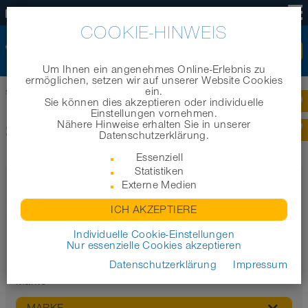
DE
COOKIE-HINWEIS
Um Ihnen ein angenehmes Online-Erlebnis zu
ermöglichen, setzen wir auf unserer Website Cookies
ein.
Startseite
|
Produkte
|
Produktkategorien
|
Schlauchzubehör
Sie können dies akzeptieren oder individuelle
Einstellungen vornehmen.
Nähere Hinweise erhalten Sie in unserer
SCHLAUCHZUBEHÖR
Datenschutzerklärung.
Essenziell
Statistiken
Filter
Externe Medien
Eigenschaften
ICH AKZEPTIERE
Individuelle Cookie-Einstellungen
Nur essenzielle Cookies akzeptieren
Datenschutzerklärung
Impressum
Marke