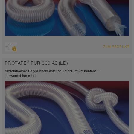
ÜBERSICHT
ZUM PRODUKT
abriebfester Saugschlauch + Druckschlauch, Mehrzweckschlauch +
Universalschlauch
®
PROTAPE
PUR 330 AS (LD)
antistatisch < 10⁹
Wandstärke 0,4mm
Antistatischer Polyurethanschlauch, leicht, mikrobenfest +
-40°C bis 90°C (125°C)
schwerentflammbar