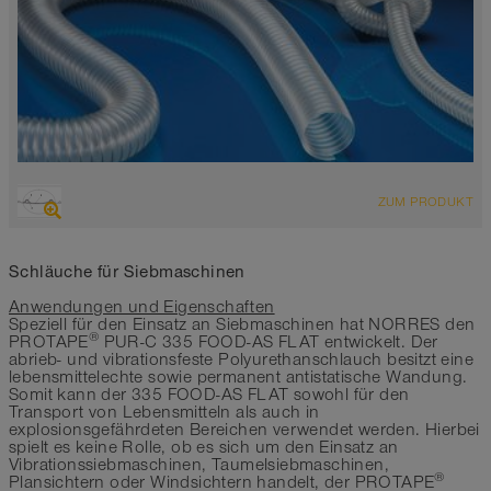
ÜBERSICHT
ZUM PRODUKT
hoch abriebfester Saugschlauch + Druckschlauch,
Polyurethanschlauch
antistatisch < 10⁹
Schläuche für Siebmaschinen
Wandstärke ca. 0,6 mm
Anwendungen und Eigenschaften
-40°C bis 90°C
Speziell für den Einsatz an Siebmaschinen hat NORRES den
®
PROTAPE
PUR-C 335 FOOD-AS FLAT entwickelt. Der
abrieb- und vibrationsfeste Polyurethanschlauch besitzt eine
lebensmittelechte sowie permanent antistatische Wandung.
Somit kann der 335 FOOD-AS FLAT sowohl für den
Transport von Lebensmitteln als auch in
explosionsgefährdeten Bereichen verwendet werden. Hierbei
spielt es keine Rolle, ob es sich um den Einsatz an
Vibrationssiebmaschinen, Taumelsiebmaschinen,
®
Plansichtern oder Windsichtern handelt, der PROTAPE