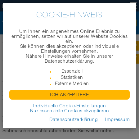
DE
COOKIE-HINWEIS
Um Ihnen ein angenehmes Online-Erlebnis zu
ermöglichen, setzen wir auf unserer Website Cookies
ein.
Startseite
|
Produkte
|
Branchenbereiche
|
Schläuche für Siebmaschinen
Sie können dies akzeptieren oder individuelle
Einstellungen vornehmen.
Nähere Hinweise erhalten Sie in unserer
SCHLÄUCHE FÜR SIEBMASCHINEN
Datenschutzerklärung.
Essenziell
In diesem Bereich möchten wir Sie bei der Auswahl des
Statistiken
geeigneten Schlauchs zum Einsatz in Siebmaschinen
Externe Medien
unterstützen. Im Folgenden haben wir eine erste Auswahl
der geeignetsten Schläuche für die Verwendung in
ICH AKZEPTIERE
verschiedenen Siebmaschinen wie zum Beispiel
Vibrationssiebmaschinen, Taumelsiebmaschinen, Plansichter
für Sie zusammengestellt. Je nach Produkttyp sind unsere
Individuelle Cookie-Einstellungen
Polyurethanschläuche für Siebmaschinen entweder
Nur essenzielle Cookies akzeptieren
antistatisch (AS), lebensmittelecht (FOOD) oder beides
Datenschutzerklärung
Impressum
(FOOD-AS) und sind entsprechend im Produktnamen
gekennzeichnet. Weitere wichtige Informationen zu
Siebmaschinenschläuchen finden Sie weiter unten.