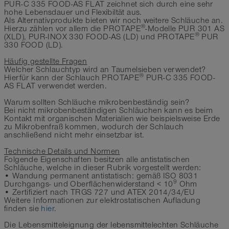
PUR-C 335 FOOD-AS FLAT zeichnet sich durch eine sehr
hohe Lebensdauer und Flexibiltät aus.
Als Alternativprodukte bieten wir noch weitere Schläuche an.
®
Hierzu zählen vor allem die PROTAPE
-Modelle PUR 301 AS
®
(XLD), PUR-INOX 330 FOOD-AS (LD) und PROTAPE
PUR
330 FOOD (LD).
Häufig gestellte Fragen
Welcher Schlauchtyp wird an Taumelsieben verwendet?
®
Hierfür kann der Schlauch PROTAPE
PUR-C 335 FOOD-
AS FLAT verwendet werden.
Warum sollten Schläuche mikrobenbeständig sein?
Bei nicht mikrobenbeständigen Schläuchen kann es beim
Kontakt mit organischen Materialien wie beispielsweise Erde
zu Mikrobenfraß kommen, wodurch der Schlauch
anschließend nicht mehr einsetzbar ist.
Technische Details und Normen
Folgende Eigenschaften besitzen alle antistatischen
Schläuche, welche in dieser Rubrik vorgestellt werden:
• Wandung permanent antistatisch: gemäß ISO 8031
9
Durchgangs- und Oberflächenwiderstand < 10
Ohm
• Zertifiziert nach TRGS 727 und ATEX 2014/34/EU
Weitere Informationen zur elektrostatischen Aufladung
finden sie
hier
.
Die Lebensmitteleignung der lebensmittelechten Schläuche