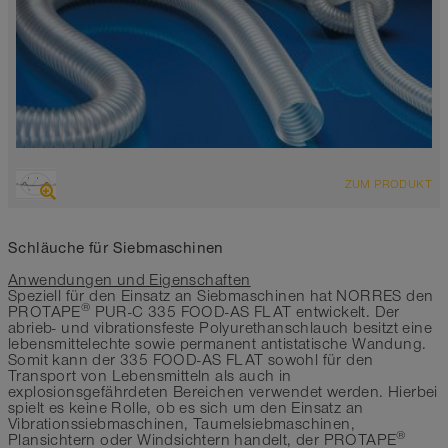
ÜBERSICHT
ZUM PRODUKT
hoch abriebfester Saugschlauch + Druckschlauch,
Polyurethanschlauch
antistatisch < 10⁹
Schläuche für Siebmaschinen
Wandstärke ca. 0,6 mm
Anwendungen und Eigenschaften
-40°C bis 90°C
Speziell für den Einsatz an Siebmaschinen hat NORRES den
®
PROTAPE
PUR-C 335 FOOD-AS FLAT entwickelt. Der
abrieb- und vibrationsfeste Polyurethanschlauch besitzt eine
lebensmittelechte sowie permanent antistatische Wandung.
Somit kann der 335 FOOD-AS FLAT sowohl für den
Transport von Lebensmitteln als auch in
explosionsgefährdeten Bereichen verwendet werden. Hierbei
spielt es keine Rolle, ob es sich um den Einsatz an
Vibrationssiebmaschinen, Taumelsiebmaschinen,
®
Plansichtern oder Windsichtern handelt, der PROTAPE