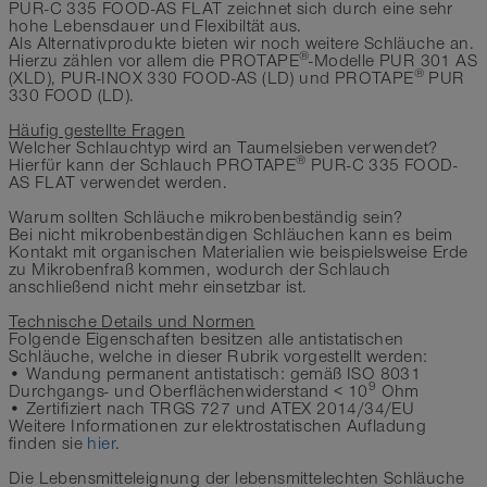
PUR-C 335 FOOD-AS FLAT zeichnet sich durch eine sehr
hohe Lebensdauer und Flexibiltät aus.
Als Alternativprodukte bieten wir noch weitere Schläuche an.
®
Hierzu zählen vor allem die PROTAPE
-Modelle PUR 301 AS
®
(XLD), PUR-INOX 330 FOOD-AS (LD) und PROTAPE
PUR
330 FOOD (LD).
Häufig gestellte Fragen
Welcher Schlauchtyp wird an Taumelsieben verwendet?
®
Hierfür kann der Schlauch PROTAPE
PUR-C 335 FOOD-
AS FLAT verwendet werden.
Warum sollten Schläuche mikrobenbeständig sein?
Bei nicht mikrobenbeständigen Schläuchen kann es beim
Kontakt mit organischen Materialien wie beispielsweise Erde
zu Mikrobenfraß kommen, wodurch der Schlauch
anschließend nicht mehr einsetzbar ist.
Technische Details und Normen
Folgende Eigenschaften besitzen alle antistatischen
Schläuche, welche in dieser Rubrik vorgestellt werden:
• Wandung permanent antistatisch: gemäß ISO 8031
9
Durchgangs- und Oberflächenwiderstand < 10
Ohm
• Zertifiziert nach TRGS 727 und ATEX 2014/34/EU
Weitere Informationen zur elektrostatischen Aufladung
finden sie
hier
.
Die Lebensmitteleignung der lebensmittelechten Schläuche