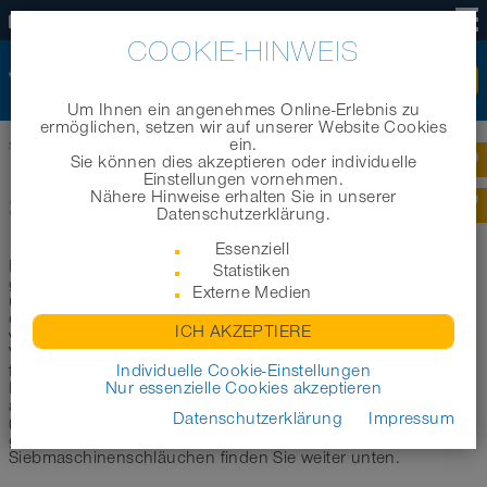
DE
COOKIE-HINWEIS
Um Ihnen ein angenehmes Online-Erlebnis zu
ermöglichen, setzen wir auf unserer Website Cookies
ein.
Startseite
|
Produkte
|
Branchenbereiche
|
Schläuche für Siebmaschinen
Sie können dies akzeptieren oder individuelle
Einstellungen vornehmen.
Nähere Hinweise erhalten Sie in unserer
SCHLÄUCHE FÜR SIEBMASCHINEN
Datenschutzerklärung.
Essenziell
In diesem Bereich möchten wir Sie bei der Auswahl des
Statistiken
geeigneten Schlauchs zum Einsatz in Siebmaschinen
Externe Medien
unterstützen. Im Folgenden haben wir eine erste Auswahl
der geeignetsten Schläuche für die Verwendung in
ICH AKZEPTIERE
verschiedenen Siebmaschinen wie zum Beispiel
Vibrationssiebmaschinen, Taumelsiebmaschinen, Plansichter
für Sie zusammengestellt. Je nach Produkttyp sind unsere
Individuelle Cookie-Einstellungen
Polyurethanschläuche für Siebmaschinen entweder
Nur essenzielle Cookies akzeptieren
antistatisch (AS), lebensmittelecht (FOOD) oder beides
Datenschutzerklärung
Impressum
(FOOD-AS) und sind entsprechend im Produktnamen
gekennzeichnet. Weitere wichtige Informationen zu
Siebmaschinenschläuchen finden Sie weiter unten.