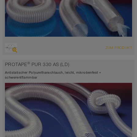
ÜBERSICHT
ZUM PRODUKT
abriebfester Saugschlauch + Druckschlauch, Mehrzweckschlauch +
Universalschlauch
®
PROTAPE
PUR 330 AS (LD)
antistatisch < 10⁹
Wandstärke 0,4mm
Antistatischer Polyurethanschlauch, leicht, mikrobenfest +
-40°C bis 90°C (125°C)
schwerentflammbar