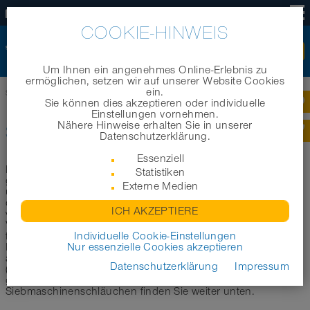
DE
COOKIE-HINWEIS
Um Ihnen ein angenehmes Online-Erlebnis zu
ermöglichen, setzen wir auf unserer Website Cookies
ein.
Startseite
|
Produkte
|
Branchenbereiche
|
Schläuche für Siebmaschinen
Sie können dies akzeptieren oder individuelle
Einstellungen vornehmen.
Nähere Hinweise erhalten Sie in unserer
SCHLÄUCHE FÜR SIEBMASCHINEN
Datenschutzerklärung.
Essenziell
In diesem Bereich möchten wir Sie bei der Auswahl des
Statistiken
geeigneten Schlauchs zum Einsatz in Siebmaschinen
Externe Medien
unterstützen. Im Folgenden haben wir eine erste Auswahl
der geeignetsten Schläuche für die Verwendung in
ICH AKZEPTIERE
verschiedenen Siebmaschinen wie zum Beispiel
Vibrationssiebmaschinen, Taumelsiebmaschinen, Plansichter
für Sie zusammengestellt. Je nach Produkttyp sind unsere
Individuelle Cookie-Einstellungen
Polyurethanschläuche für Siebmaschinen entweder
Nur essenzielle Cookies akzeptieren
antistatisch (AS), lebensmittelecht (FOOD) oder beides
Datenschutzerklärung
Impressum
(FOOD-AS) und sind entsprechend im Produktnamen
gekennzeichnet. Weitere wichtige Informationen zu
Siebmaschinenschläuchen finden Sie weiter unten.