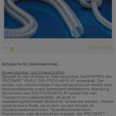
ÜBERSICHT
ZUM PRODUKT
hoch abriebfester Saugschlauch + Druckschlauch,
Polyurethanschlauch
antistatisch < 10⁹
Schläuche für Siebmaschinen
Wandstärke ca. 0,6 mm
Anwendungen und Eigenschaften
-40°C bis 90°C
Speziell für den Einsatz an Siebmaschinen hat NORRES den
®
PROTAPE
PUR-C 335 FOOD-AS FLAT entwickelt. Der
abrieb- und vibrationsfeste Polyurethanschlauch besitzt eine
lebensmittelechte sowie permanent antistatische Wandung.
Somit kann der 335 FOOD-AS FLAT sowohl für den
Transport von Lebensmitteln als auch in
explosionsgefährdeten Bereichen verwendet werden. Hierbei
spielt es keine Rolle, ob es sich um den Einsatz an
Vibrationssiebmaschinen, Taumelsiebmaschinen,
®
Plansichtern oder Windsichtern handelt, der PROTAPE