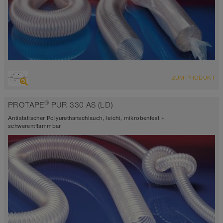
ÜBERSICHT
ZUM PRODUKT
abriebfester Saugschlauch + Druckschlauch, Mehrzweckschlauch +
Universalschlauch
®
PROTAPE
PUR 330 AS (LD)
antistatisch < 10⁹
Wandstärke 0,4mm
Antistatischer Polyurethanschlauch, leicht, mikrobenfest +
-40°C bis 90°C (125°C)
schwerentflammbar