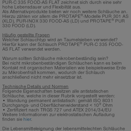
PUR-C 335 FOOD-AS FLAT zeichnet sich durch eine sehr
hohe Lebensdauer und Flexibiltät aus.
Als Alternativprodukte bieten wir noch weitere Schläuche an.
®
Hierzu zählen vor allem die PROTAPE
-Modelle PUR 301 AS
®
(XLD), PUR-INOX 330 FOOD-AS (LD) und PROTAPE
PUR
330 FOOD (LD).
Häufig gestellte Fragen
Welcher Schlauchtyp wird an Taumelsieben verwendet?
®
Hierfür kann der Schlauch PROTAPE
PUR-C 335 FOOD-
AS FLAT verwendet werden.
Warum sollten Schläuche mikrobenbeständig sein?
Bei nicht mikrobenbeständigen Schläuchen kann es beim
Kontakt mit organischen Materialien wie beispielsweise Erde
zu Mikrobenfraß kommen, wodurch der Schlauch
anschließend nicht mehr einsetzbar ist.
Technische Details und Normen
Folgende Eigenschaften besitzen alle antistatischen
Schläuche, welche in dieser Rubrik vorgestellt werden:
• Wandung permanent antistatisch: gemäß ISO 8031
9
Durchgangs- und Oberflächenwiderstand < 10
Ohm
• Zertifiziert nach TRGS 727 und ATEX 2014/34/EU
Weitere Informationen zur elektrostatischen Aufladung
finden sie
hier
.
Die Lebensmitteleignung der lebensmittelechten Schläuche