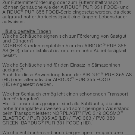
Zur Futtermittelförderung oder zum Futtermitteltransport
®
können Schläuche wie der AIRDUC
PUR 351 FOOD- und
®
AIRDUC
PUR 355 FOOD-Serie eingesetzt werden, da diese
aufgrund hoher Abriebfestigkeit eine längere Lebensdauer
aufweisen.
Häufig gestellte Fragen
Welche Schläuche eignen sich zur Förderung von Saatgut
und Düngern?
®
NORRES Kunden empfehlen hier den AIRDUC
PUR 355
AS (HD), der antistatisch ist und eine hohe Abriebfestigkeit
besitzt.
Welche Schläuche sind für den Einsatz in Sämaschinen
geeignet?
®
Auch für diese Anwendung kann der AIRDUC
PUR 355 AS
®
(HD) oder alternativ der AIRDUC
PUR 355 FOOD
(HD) eingesetzt werden.
Welcher Schlauch ermöglicht einen schonenden Transport
des Fördergutes?
Hierfür besonders geeignet sind alle Schläuche, die eine
hohe Innenglätte aufweisen und somit geringen Widerstand
®
®
beim Transport leisten: NORPLAST
PVC 379 COSMO
ELASTICO / PUR 385 AS (LD) / PVC 383 / PVC 380
®
GREEN, BARDUC
PUR 381 FOOD (HD).
Welche Schläuche sind auch bei geringen Temperaturen