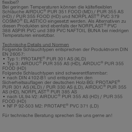
flexibel?
Bei geringen Temperaturen können die kälteflexiblen
®
Schläuche AIRDUC
PUR 351 FOOD (MD) / PUR 355 AS
®
(HD) / PUR 355 FOOD (HD) und NORPLAST
PVC 379
®
COSMO
ELASTICO eingesetzt werden. Als Alternativen zu
®
diesen Produkten sind ebenfalls der NORPLAST
PVC
388 ASPIR PVC und 389 PVC NAFTOIL BUNA bei niedrigen
Temperaturen einsetzbar.
Technische Details und Normen
Folgende Schlauchtypen entsprechen der Produktnorm DIN
EN 26057:
®
• Typ 1: PROTAPE
PUR 301 AS (XLD)
®
®
• Typ 3: AIRDUC
PUR 355 AS (HD), AIRDUC
PUR 355
FOOD (HD)
Folgende Schlauchtypen sind schwerentflammbar:
• nach DIN 4102-B1 und entsprechen den
®
Sicherheitsauflagen der deutschen Holz-BG: PROTAPE
®
PUR 301 AS (XLD) / PUR 330 AS (LD), AIRDUC
PUR 355
®
AS (HD), NORPLAST
PUR 385 AS
®
• nach UL94-V2: AIRDUC
PUR 355 AS (HD) / PUR 355
FOOD (HD)
®
• NF P 92-503 M2: PROTAPE
PVC 371 (LD)
Für technische Beratung sprechen Sie uns gerne an!