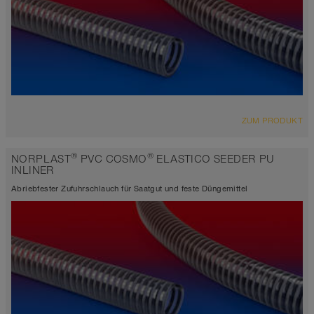
ZUM PRODUKT
®
®
NORPLAST
PVC COSMO
ELASTICO SEEDER PU
INLINER
Abriebfester Zufuhrschlauch für Saatgut und feste Düngemittel