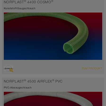
®
®
NORPLAST
4400 COSMO
Kunststoff-Saugschlauch
ÜBERSICHT
ZUM PRODUKT
Saugschlauch
-15°C bis 60°C
®
®
NORPLAST
4500 AIRFLEX
PVC
grün-transparent
PVC-Absaugschlauch