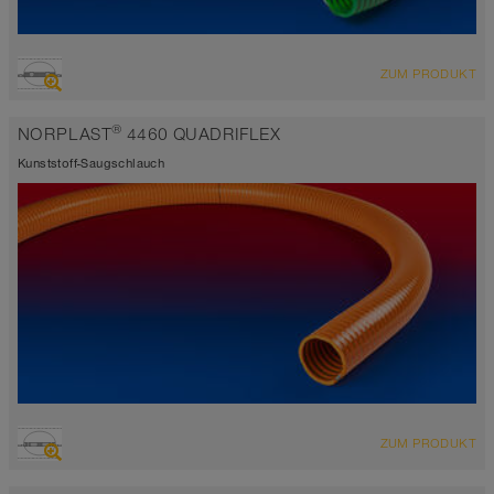
ÜBERSICHT
ZUM PRODUKT
Saugschlauch
-15°C bis 60°C
®
NORPLAST
4460 QUADRIFLEX
grün-transparent
Kunststoff-Saugschlauch
ÜBERSICHT
ZUM PRODUKT
Saugschlauch
-25°C bis 60°C