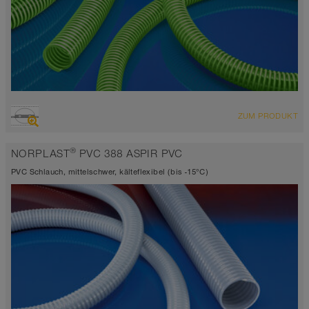
ÜBERSICHT
ZUM PRODUKT
Saugschlauch + Druckschlauch
grün-transparent
®
NORPLAST
PVC 388 ASPIR PVC
-10°C bis 60°C
PVC Schlauch, mittelschwer, kälteflexibel (bis -15°C)