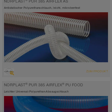
®
NORPLAST
PUR 385 AIRFLEX AS
Antistatischer Polyurethanschlauch, leicht, mikrobenfest
ÜBERSICHT
ZUM PRODUKT
hoch abriebfester Saugschlauch + Druckschlauch
antistatisch ca. 10⁹ Ω
®
®
NORPLAST
PUR 385 AIRFLEX
PU FOOD
transparent
Leichter Universal-Polyurethan-Absaugschlauch