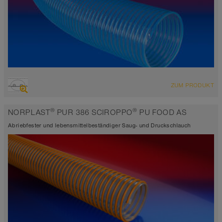
ÜBERSICHT
ZUM PRODUKT
abriebfester Polyurethanschlauch
transparent
®
®
NORPLAST
PUR 386 SCIROPPO
PU FOOD AS
-25°C bis 85°C
Abriebfester und lebensmittelbeständiger Saug- und Druckschlauch