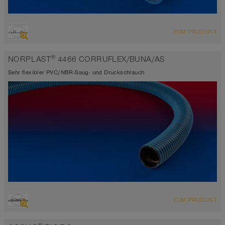
ÜBERSICHT
ZUM PRODUKT
Polyurethanschlauch
transparent
®
NORPLAST
4466 CORRUFLEX/BUNA/AS
-25°C bis 85°C
Sehr flexibler PVC/NBR-Saug- und Druckschlauch
ÜBERSICHT
ZUM PRODUKT
Saugschlauch + Druckschlauch
schwarz