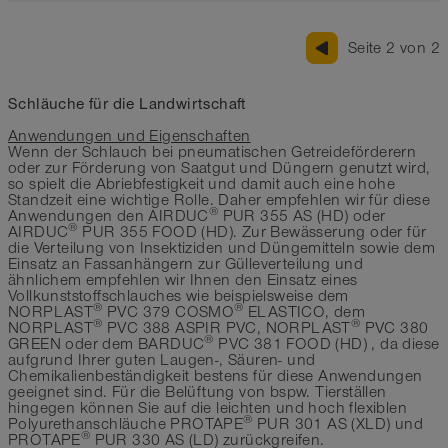
Seite 2 von 2
Schläuche für die Landwirtschaft
Anwendungen und Eigenschaften
Wenn der Schlauch bei pneumatischen Getreideförderern
oder zur Förderung von Saatgut und Düngern genutzt wird,
so spielt die Abriebfestigkeit und damit auch eine hohe
Standzeit eine wichtige Rolle. Daher empfehlen wir für diese
®
Anwendungen den AIRDUC
PUR 355 AS (HD) oder
®
AIRDUC
PUR 355 FOOD (HD). Zur Bewässerung oder für
die Verteilung von Insektiziden und Düngemitteln sowie dem
Einsatz an Fassanhängern zur Gülleverteilung und
ähnlichem empfehlen wir Ihnen den Einsatz eines
Vollkunststoffschlauches wie beispielsweise dem
®
®
NORPLAST
PVC 379 COSMO
ELASTICO, dem
®
®
NORPLAST
PVC 388 ASPIR PVC, NORPLAST
PVC 380
®
GREEN oder dem BARDUC
PVC 381 FOOD (HD) , da diese
aufgrund Ihrer guten Laugen-, Säuren- und
Chemikalienbeständigkeit bestens für diese Anwendungen
geeignet sind. Für die Belüftung von bspw. Tierställen
hingegen können Sie auf die leichten und hoch flexiblen
®
Polyurethanschläuche PROTAPE
PUR 301 AS (XLD) und
®
PROTAPE
PUR 330 AS (LD) zurückgreifen.