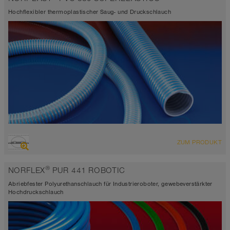
-30°C bis 65°C
Hochflexibler thermoplastischer Saug- und Druckschlauch
ÜBERSICHT
ZUM PRODUKT
Saugschlauch + Druckschlauch
-25°C bis 60°C
®
NORFLEX
PUR 441 ROBOTIC
grau und blau
Abriebfester Polyurethanschlauch für Industrieroboter, gewebeverstärkter
Hochdruckschlauch