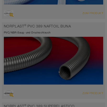
ÜBERSICHT
ZUM PRODUKT
Saugschlauch + Druckschlauch
grau
®
NORPLAST
PVC 389 NAFTOIL BUNA
-15°C bis 60°C
PVC/NBR-Saug- und Druckschlauch
ÜBERSICHT
ZUM PRODUKT
Saugschlauch + Druckschlauch
silbergrau
®
NORPLAST
PVC 389 SUPERELASTICO