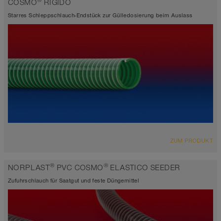
®
COSMO
RIGIDO
-30°C bis 65°C
Starres Schleppschlauch-Endstück zur Gülledosierung beim Auslass
ZUM PRODUKT
®
®
NORPLAST
PVC COSMO
ELASTICO SEEDER
Zufuhrschlauch für Saatgut und feste Düngemittel