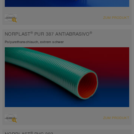
ÜBERSICHT
ZUM PRODUKT
hoch abriebfester Saugschlauch + Druckschlauch
transparent
®
®
NORPLAST
PUR 387 ANTIABRASIVO
-15°C bis 60°C
Polyurethanschlauch, extrem schwer
ÜBERSICHT
ZUM PRODUKT
hoch abriebfester Saugschlauch + Druckschlauch
-15°C bis 60°C
®