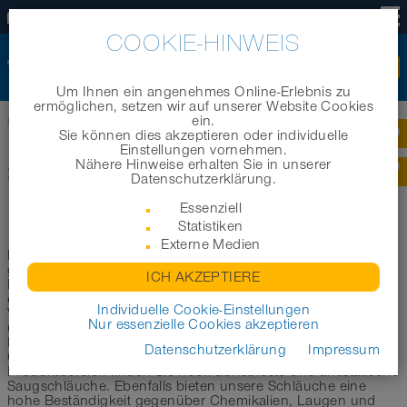
DE
COOKIE-HINWEIS
Um Ihnen ein angenehmes Online-Erlebnis zu
ermöglichen, setzen wir auf unserer Website Cookies
ein.
Startseite
|
Produkte
|
Branchenbereiche
|
Schläuche für die Landwirtschaft
Sie können dies akzeptieren oder individuelle
Einstellungen vornehmen.
Nähere Hinweise erhalten Sie in unserer
SCHLÄUCHE FÜR DIE
Datenschutzerklärung.
LANDWIRTSCHAFT
Essenziell
Statistiken
Externe Medien
In diesem Bereich möchten wir Sie bei der Auswahl der
geeigneten Förderschläuche und Saugschläuche für die
ICH AKZEPTIERE
Landwirtschaft unterstützen. Im Folgenden haben wir eine
erste Auswahl der geeigneten Schläuche für zahlreiche
Individuelle Cookie-Einstellungen
Verwendungsmöglichkeiten in der Landwirtschaft aus
Nur essenzielle Cookies akzeptieren
unserem Schlauchsortiment für Sie zusammengestellt - zur
Förderung von Saatgut und Dünger, zur Bewässerung und
Datenschutzerklärung
Impressum
Gülleverteilung oder zur Tierstall-Belüftung. In diesem
Produktbereich finden Sie hoch abriebfeste und antistatische
Saugschläuche. Ebenfalls bieten unsere Schläuche eine
hohe Beständigkeit gegenüber Chemikalien, Laugen und