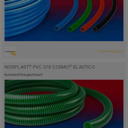
ÜBERSICHT
ZUM PRODUKT
selbstklemmend
-35°C bis 80°C
®
®
NORPLAST
PVC 379 COSMO
ELASTICO
Kunststoff-Saugschlauch