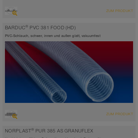
ÜBERSICHT
ZUM PRODUKT
Saugschlauch + Druckschlauch
Wandstärke 0,8mm
®
BARDUC
PVC 381 FOOD (HD)
-40°C bis 125°C (150°C)
PVC-Schlauch, schwer, innen und außen glatt, vakuumfest
ÜBERSICHT
ZUM PRODUKT
Saugschlauch + Druckschlauch
EU konform
®
NORPLAST
PUR 385 AS GRANUFLEX
transparent