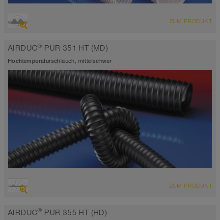
ÜBERSICHT
ZUM PRODUKT
extrem abriebfester Saugschlauch + Druckschlauch,
Mehrzweckschlauch + Universalschlauch
®
AIRDUC
PUR 351 HT (MD)
antistatisch < 10⁹
Wandstärke 2,0 - 2,5mm
Hochtemperaturschlauch, mittelschwer
-40°C bis 90°C (125°C)
ÜBERSICHT
ZUM PRODUKT
hoch abriebfester Saugschlauch + Druckschlauch,
Polyurethanschlauch
®
AIRDUC
PUR 355 HT (HD)
Wandstärke 1,0mm