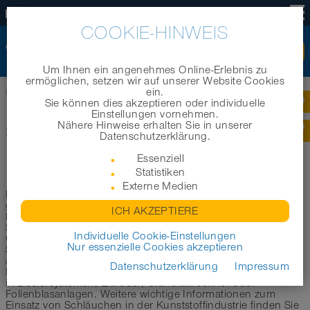
DE
COOKIE-HINWEIS
Um Ihnen ein angenehmes Online-Erlebnis zu
ermöglichen, setzen wir auf unserer Website Cookies
ein.
Startseite
|
Produkte
|
Branchenbereiche
|
Schläuche für die Kunststoffindustrie
Sie können dies akzeptieren oder individuelle
Einstellungen vornehmen.
Nähere Hinweise erhalten Sie in unserer
SCHLÄUCHE FÜR DIE
Datenschutzerklärung.
KUNSTSTOFFINDUSTRIE
Essenziell
Statistiken
Externe Medien
In diesem Bereich möchten wir Sie bei der Auswahl des
geeigneten Förderschlauches für Kunststoffe unterstützen.
ICH AKZEPTIERE
Im Folgenden haben wir eine erste Auswahl der geeignetsten
Schläuche zur Förderung von Granulaten, Pulvern und
Individuelle Cookie-Einstellungen
Gasen im Bereich der Kunststoffindustrie aus unserem
Nur essenzielle Cookies akzeptieren
Schlauchsortiment für Sie zusammengestellt. Die hier
aufgeführten Produkte eignen sich für diverse
Datenschutzerklärung
Impressum
Einsatzbereiche in der Kunststoffindustrie wie beispielsweise
in Dosiersystemen, Extruder, Granulattrockner oder
Folienblasanlagen. Weitere wichtige Informationen zum
Einsatz von Schläuchen in der Kunststoffindustrie finden Sie