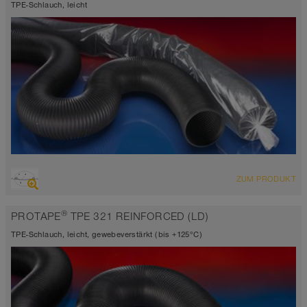
TPE-Schlauch, leicht
ÜBERSICHT
ZUM PRODUKT
Saugschlauch + Druckschlauch
Wandstärke ca. 0,5 mm
®
PROTAPE
TPE 321 REINFORCED (LD)
-40°C bis 125°C (150°C)
TPE-Schlauch, leicht, gewebeverstärkt (bis +125°C)