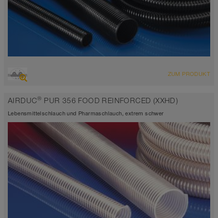
ÜBERSICHT
ZUM PRODUKT
extrem abriebfester Saugschlauch + Druckschlauch,
Polyurethanschlauch
®
AIRDUC
PUR 356 FOOD REINFORCED (XXHD)
Wandstärke 2,0 - 2,5mm
-40°C bis 125°C (150°C)
Lebensmittelschlauch und Pharmaschlauch, extrem schwer