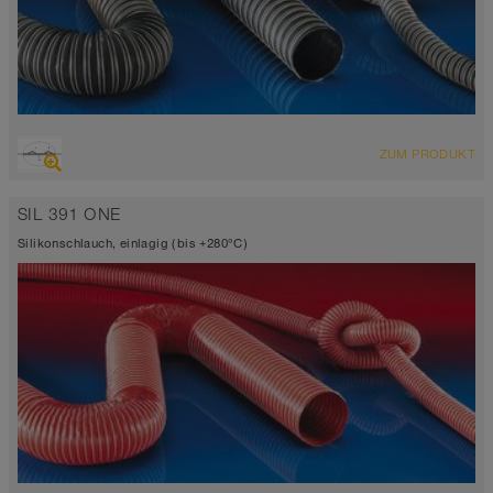
ÜBERSICHT
ZUM PRODUKT
Saugschlauch + Druckschlauch
-35°C bis 135°C (150°C)
SIL 391 ONE
Silikonschlauch, einlagig (bis +280°C)