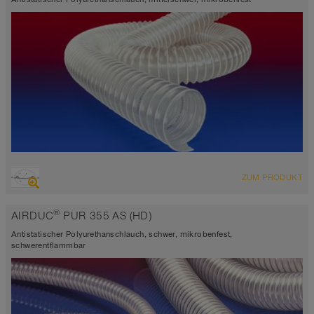
ÜBERSICHT
ZUM PRODUKT
hoch abriebfester Saugschlauch + Druckschlauch,
Mehrzweckschlauch + Universalschlauch
®
AIRDUC
PUR 355 AS (HD)
antistatisch ca. 10⁹ Ω
Wandstärke 0,9mm
Antistatischer Polyurethanschlauch, schwer, mikrobenfest,
-40°C bis 90°C (125°C)
schwerentflammbar