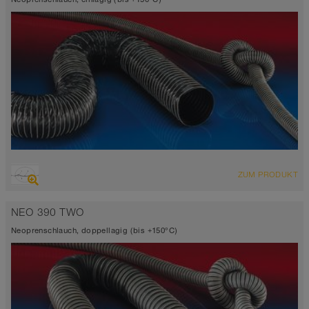
ÜBERSICHT
ZUM PRODUKT
Saugschlauch + Druckschlauch
-35°C bis 135°C (150°C)
NEO 390 TWO
Neoprenschlauch, doppellagig (bis +150°C)