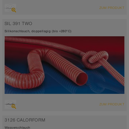
ÜBERSICHT
ZUM PRODUKT
Saugschlauch + Druckschlauch
-70°C bis 260°C (280°C)
SIL 391 TWO
Silikonschlauch, doppellagig (bis +280°C)
ÜBERSICHT
ZUM PRODUKT
Saugschlauch + Druckschlauch
-70°C bis 260°C (280°C)
3126 CALORFORM
Wasserschlauch