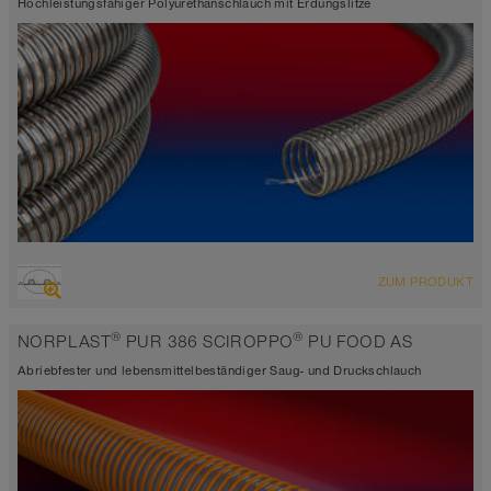
-20°C bis 70°C (80°C)
Hochleistungsfähiger Polyurethanschlauch mit Erdungslitze
ÜBERSICHT
ZUM PRODUKT
-25°C bis 85°C
hoch abriebfester Saugschlauch + Druckschlauch,
®
®
NORPLAST
PUR 386 SCIROPPO
PU FOOD AS
Polyurethanschlauch
Abriebfester und lebensmittelbeständiger Saug- und Druckschlauch