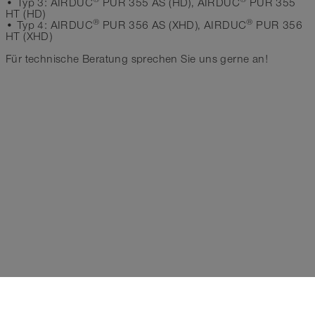
• Typ 3: AIRDUC
PUR 355 AS (HD), AIRDUC
PUR 355
HT (HD)
®
®
• Typ 4: AIRDUC
PUR 356 AS (XHD), AIRDUC
PUR 356
HT (XHD)
Für technische Beratung sprechen Sie uns gerne an!