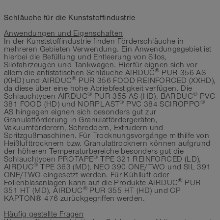
Schläuche für die Kunststoffindustrie
Anwendungen und Eigenschaften
In der Kunststoffindustrie finden Förderschläuche in
mehreren Gebieten Verwendung. Ein Anwendungsgebiet ist
hierbei die Befüllung und Entleerung von Silos,
Silofahrzeugen und Tankwagen. Hierfür eignen sich vor
®
allem die antistatischen Schläuche AIRDUC
PUR 356 AS
®
(XHD) und AIRDUC
PUR 356 FOOD REINFORCED (XXHD),
da diese über eine hohe Abriebfestigkeit verfügen. Die
®
®
Schlauchtypen AIRDUC
PUR 355 AS (HD), BARDUC
PVC
®
®
381 FOOD (HD) und NORPLAST
PVC 384 SCIROPPO
AS hingegen eignen sich besonders gut zur
Granulatförderung in Granulatfördergeräten,
Vakuumförderern, Schreddern, Extrudern und
Spritzgußmaschinen. Für Trocknungsvorgänge mithilfe von
Heißlufttrocknern bzw. Granulattrocknern können aufgrund
der höheren Temperaturbereiche besonders gut die
®
Schlauchtypen PROTAPE
TPE 321 REINFORCED (LD),
®
AIRDUC
TPE 363 (MD), NEO 390 ONE/TWO und SIL 391
ONE/TWO eingesetzt werden. Für Kühlluft oder
®
Folienblasanlagen kann auf die Produkte AIRDUC
PUR
®
351 HT (MD), AIRDUC
PUR 355 HT (HD) und CP
KAPTON® 476 zurückgegriffen werden.
Häufig gestellte Fragen