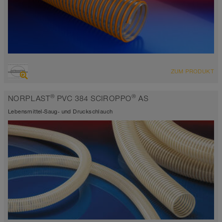
ÜBERSICHT
ZUM PRODUKT
hoch abriebfester Saugschlauch + Druckschlauch
transparent
®
®
NORPLAST
PVC 384 SCIROPPO
AS
-15°C bis 60°C
Lebensmittel-Saug- und Druckschlauch