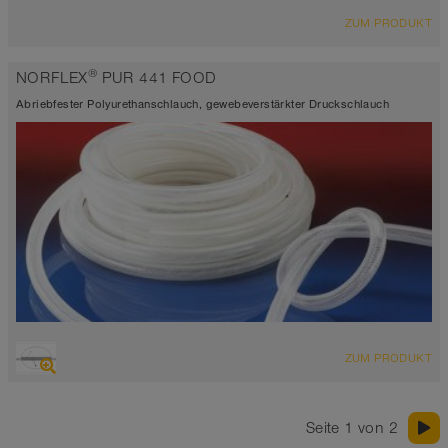
ÜBERSICHT
ZUM PRODUKT
Kühlschlauch
blau
®
NORFLEX
PUR 441 FOOD
-20°C bis 100°C
Abriebfester Polyurethanschlauch, gewebeverstärkter Druckschlauch
ÜBERSICHT
ZUM PRODUKT
Lebensmittelschlauch und Pharmaschlauch
-40°C bis 90°C (125°C)
Seite 1 von 2