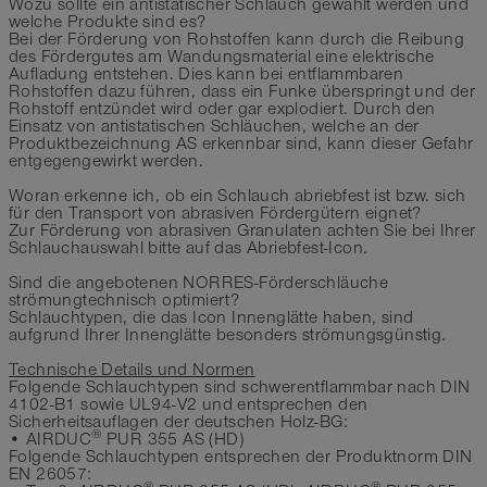
Wozu sollte ein antistatischer Schlauch gewählt werden und
welche Produkte sind es?
Bei der Förderung von Rohstoffen kann durch die Reibung
des Fördergutes am Wandungsmaterial eine elektrische
Aufladung entstehen. Dies kann bei entflammbaren
Rohstoffen dazu führen, dass ein Funke überspringt und der
Rohstoff entzündet wird oder gar explodiert. Durch den
Einsatz von antistatischen Schläuchen, welche an der
Produktbezeichnung AS erkennbar sind, kann dieser Gefahr
entgegengewirkt werden.
Woran erkenne ich, ob ein Schlauch abriebfest ist bzw. sich
für den Transport von abrasiven Fördergütern eignet?
Zur Förderung von abrasiven Granulaten achten Sie bei Ihrer
Schlauchauswahl bitte auf das Abriebfest-Icon.
Sind die angebotenen NORRES-Förderschläuche
strömungtechnisch optimiert?
Schlauchtypen, die das Icon Innenglätte haben, sind
aufgrund Ihrer Innenglätte besonders strömungsgünstig.
Technische Details und Normen
Folgende Schlauchtypen sind schwerentflammbar nach DIN
4102-B1 sowie UL94-V2 und entsprechen den
Sicherheitsauflagen der deutschen Holz-BG:
®
• AIRDUC
PUR 355 AS (HD)
Folgende Schlauchtypen entsprechen der Produktnorm DIN
EN 26057:
®
®